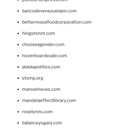
bancodevenezuelaen.com
bettermoodfoodcorporation.com
hingstonnt.com
chooseagender.com
hoverboardssale.com
alaskapolitics.com
stsmp.org
manoelneves.com
mandelaeffectlibrary.com
roselynns.com
balanceyoganj.com