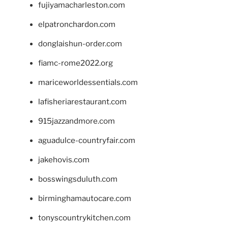
fujiyamacharleston.com
elpatronchardon.com
donglaishun-order.com
fiamc-rome2022.org
mariceworldessentials.com
lafisheriarestaurant.com
915jazzandmore.com
aguadulce-countryfair.com
jakehovis.com
bosswingsduluth.com
birminghamautocare.com
tonyscountrykitchen.com