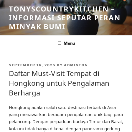
Skip
TONYSCOUNTRYKITCHEN –
to
INFORMASI SEPUTAR PERAN
content
MINYAK BUMI
Menu
POSTED
SEPTEMBER 16, 2025
BY
ADMINTON
ON
Daftar Must-Visit Tempat di
Hongkong untuk Pengalaman
Berharga
Hongkong adalah salah satu destinasi terbaik di Asia
yang menawarkan beragam pengalaman unik bagi para
pelancong. Dengan perpaduan budaya Timur dan Barat,
kota ini tidak hanya dikenal dengan panorama gedung-