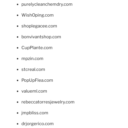
purelycleanchemdry.com
WishOping.com
shoplegacee.com
bonvivantshop.com
CupPlante.com
mpzin.com
stcreal.com
PopUpFlea.com
valueml.com
rebeccatorresjewelry.com
jmpbliss.com
drjorgerico.com