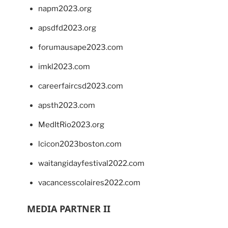
napm2023.org
apsdfd2023.org
forumausape2023.com
imkl2023.com
careerfaircsd2023.com
apsth2023.com
MedItRio2023.org
lcicon2023boston.com
waitangidayfestival2022.com
vacancesscolaires2022.com
MEDIA PARTNER II