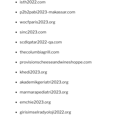
isth2022.com
p2b2pabi2023-makassar.com
wocfparis2023.org
sinc2023.com
scdlqatar2022-qa.com
thecolumbiagrill.com
provisionscheeseandwineshoppe.com
khedi2023.org
akademikgeriatri2023.org
marmarapediatri2023.org
emchie2023.org
girisimselradyoloji2022.org