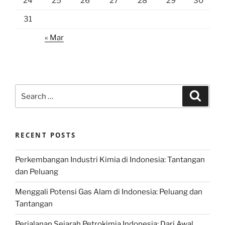
24
25
26
27
28
29
30
31
« Mar
Search
Search
for:
RECENT POSTS
Perkembangan Industri Kimia di Indonesia: Tantangan
dan Peluang
Menggali Potensi Gas Alam di Indonesia: Peluang dan
Tantangan
Perjalanan Sejarah Petrokimia Indonesia: Dari Awal