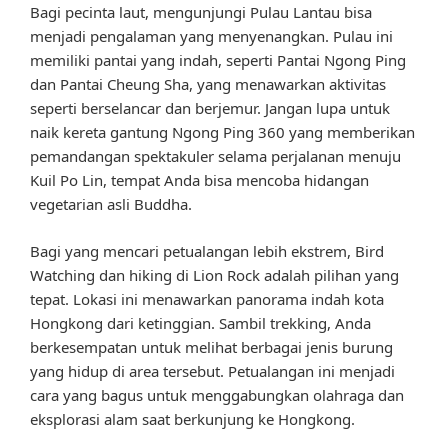
Bagi pecinta laut, mengunjungi Pulau Lantau bisa
menjadi pengalaman yang menyenangkan. Pulau ini
memiliki pantai yang indah, seperti Pantai Ngong Ping
dan Pantai Cheung Sha, yang menawarkan aktivitas
seperti berselancar dan berjemur. Jangan lupa untuk
naik kereta gantung Ngong Ping 360 yang memberikan
pemandangan spektakuler selama perjalanan menuju
Kuil Po Lin, tempat Anda bisa mencoba hidangan
vegetarian asli Buddha.
Bagi yang mencari petualangan lebih ekstrem, Bird
Watching dan hiking di Lion Rock adalah pilihan yang
tepat. Lokasi ini menawarkan panorama indah kota
Hongkong dari ketinggian. Sambil trekking, Anda
berkesempatan untuk melihat berbagai jenis burung
yang hidup di area tersebut. Petualangan ini menjadi
cara yang bagus untuk menggabungkan olahraga dan
eksplorasi alam saat berkunjung ke Hongkong.