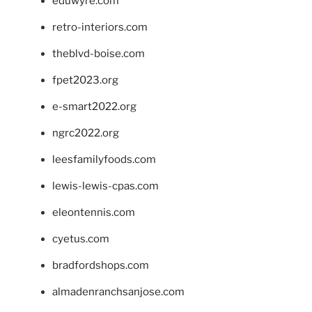
eduwyre.com
retro-interiors.com
theblvd-boise.com
fpet2023.org
e-smart2022.org
ngrc2022.org
leesfamilyfoods.com
lewis-lewis-cpas.com
eleontennis.com
cyetus.com
bradfordshops.com
almadenranchsanjose.com