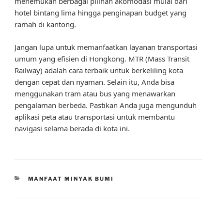
menemukan berbagai pilihan akomodasi mulai dari
hotel bintang lima hingga penginapan budget yang
ramah di kantong.
Jangan lupa untuk memanfaatkan layanan transportasi
umum yang efisien di Hongkong. MTR (Mass Transit
Railway) adalah cara terbaik untuk berkeliling kota
dengan cepat dan nyaman. Selain itu, Anda bisa
menggunakan tram atau bus yang menawarkan
pengalaman berbeda. Pastikan Anda juga mengunduh
aplikasi peta atau transportasi untuk membantu
navigasi selama berada di kota ini.
CATEGORIES
MANFAAT MINYAK BUMI