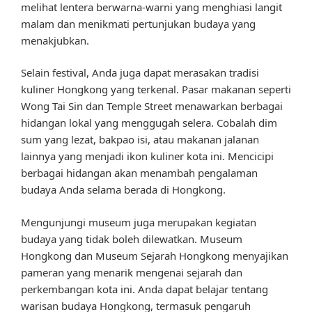
melihat lentera berwarna-warni yang menghiasi langit
malam dan menikmati pertunjukan budaya yang
menakjubkan.
Selain festival, Anda juga dapat merasakan tradisi
kuliner Hongkong yang terkenal. Pasar makanan seperti
Wong Tai Sin dan Temple Street menawarkan berbagai
hidangan lokal yang menggugah selera. Cobalah dim
sum yang lezat, bakpao isi, atau makanan jalanan
lainnya yang menjadi ikon kuliner kota ini. Mencicipi
berbagai hidangan akan menambah pengalaman
budaya Anda selama berada di Hongkong.
Mengunjungi museum juga merupakan kegiatan
budaya yang tidak boleh dilewatkan. Museum
Hongkong dan Museum Sejarah Hongkong menyajikan
pameran yang menarik mengenai sejarah dan
perkembangan kota ini. Anda dapat belajar tentang
warisan budaya Hongkong, termasuk pengaruh