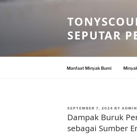
Skip
to
TONYSCOU
content
SEPUTAR P
Manfaat Minyak Bumi
Minya
POSTED
SEPTEMBER 7, 2024
BY
ADMI
ON
Dampak Buruk Pe
sebagai Sumber En