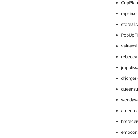
CupPlan
mpzin.c
stcreal.
PopUpFl
valueml
rebecca
jmpblis
drjorger
queensu
wendyw
ameri-
hrsrece
empcon