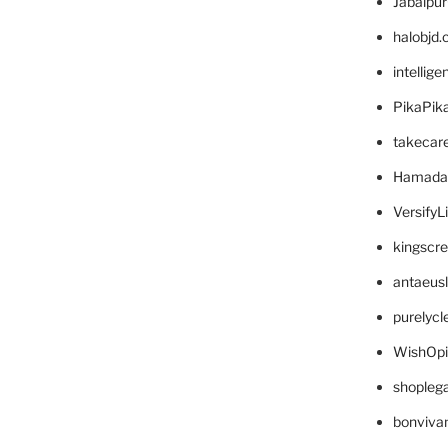
Jabalpu
halobjd
intellig
PikaPik
takecar
Hamada
VersifyL
kingscr
antaeus
purelyc
WishOp
shopleg
bonviva