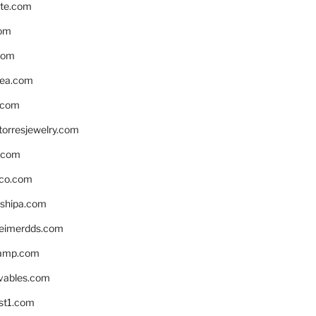
te.com
om
com
ea.com
.com
torresjewelry.com
s.com
ico.com
shipa.com
eimerdds.com
camp.com
ivables.com
st1.com