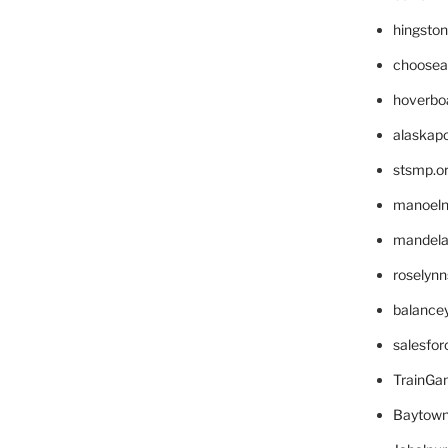
hingsto
choosea
hoverbo
alaskapo
stsmp.o
manoel
mandelae
roselyn
balance
salesfo
TrainG
Baytown