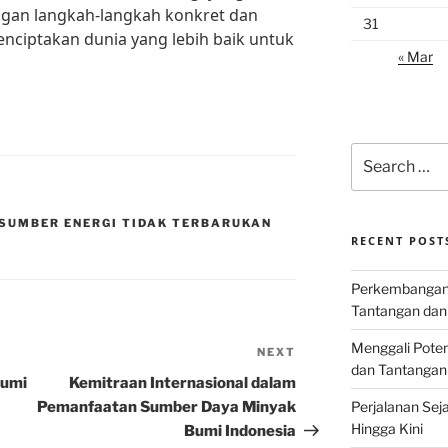
gan langkah-langkah konkret dan
31
enciptakan dunia yang lebih baik untuk
« Mar
Search
for:
SUMBER ENERGI TIDAK TERBARUKAN
RECENT POST
Perkembangan I
Tantangan dan
Menggali Poten
NEXT
Next
dan Tantangan
Post
Bumi
Kemitraan Internasional dalam
Pemanfaatan Sumber Daya Minyak
Perjalanan Seja
Hingga Kini
Bumi Indonesia