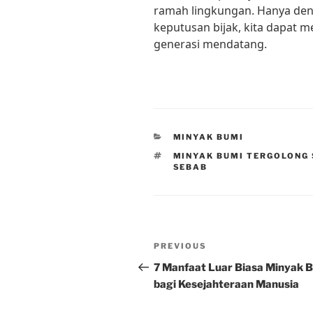
ramah lingkungan. Hanya den
keputusan bijak, kita dapat m
generasi mendatang.
CATEGORIES
MINYAK BUMI
TAGS
MINYAK BUMI TERGOLONG 
SEBAB
Post
Previous
PREVIOUS
navigation
Post
7 Manfaat Luar Biasa Minyak 
bagi Kesejahteraan Manusia