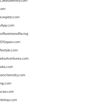
rCakeDelivery.com
.com
enceqatar.com
aApp.com
eofbusinessdfw.org
OfJapan.com
ifestyle.com
eekadventures.com
labs.com
leanchemdry.com
ing.com
acee.com
ntshop.com