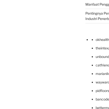
Manfaat Pengg
Pentingnya Pe
Industri Pener
okhealt
theinte
unbound
catfrien
marianli
wayward
pidfloo
bancode
betterm