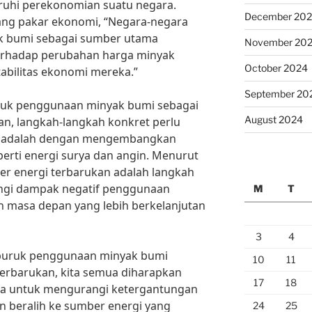
ruhi perekonomian suatu negara.
December 20
rang pakar ekonomi, “Negara-negara
k bumi sebagai sumber utama
November 20
erhadap perubahan harga minyak
October 2024
tabilitas ekonomi mereka.”
September 20
uk penggunaan minyak bumi sebagai
August 2024
an, langkah-langkah konkret perlu
ya adalah dengan mengembangkan
erti energi surya dan angin. Menurut
er energi terbarukan adalah langkah
ngi dampak negatif penggunaan
M
T
 masa depan yang lebih berkelanjutan
3
4
uruk penggunaan minyak bumi
10
11
terbarukan, kita semua diharapkan
17
18
a untuk mengurangi ketergantungan
n beralih ke sumber energi yang
24
25