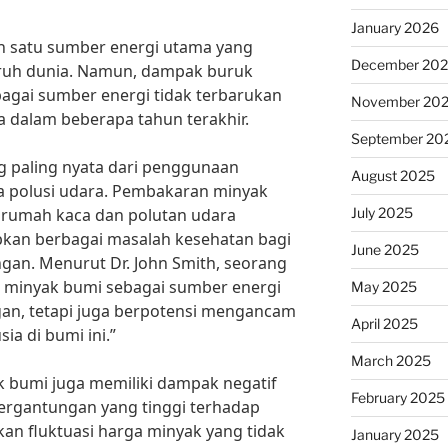
January 2026
 satu sumber energi utama yang
December 20
luruh dunia. Namun, dampak buruk
gai sumber energi tidak terbarukan
November 20
a dalam beberapa tahun terakhir.
September 20
g paling nyata dari penggunaan
August 2025
a polusi udara. Pembakaran minyak
July 2025
 rumah kaca dan polutan udara
bkan berbagai masalah kesehatan bagi
June 2025
gan. Menurut Dr. John Smith, seorang
n minyak bumi sebagai sumber energi
May 2025
gan, tetapi juga berpotensi mengancam
April 2025
a di bumi ini.”
March 2025
k bumi juga memiliki dampak negatif
February 2025
ergantungan yang tinggi terhadap
n fluktuasi harga minyak yang tidak
January 2025