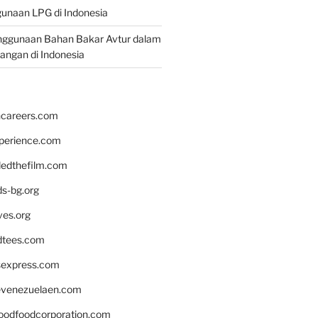
unaan LPG di Indonesia
nggunaan Bahan Bakar Avtur dalam
bangan di Indonesia
hcareers.com
xperience.com
edthefilm.com
ds-bg.org
ves.org
tees.com
rsexpress.com
venezuelaen.com
oodfoodcorporation.com