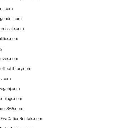
nnt.com
gender.com
ardssale.com
litics.com
rg
neves.com
ffectlibrary.com
ns.com
yoganj.com
rceblogs.com
ames365.com
EvaCationRentals.com