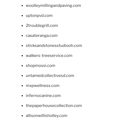
woolleymillingandpaving.com
uptonpvd.com
2troublegrill.com
casateranga.com
sticksandstonesstudiooh.com
walkers-treeservice.com
shopmossi.com
untamedcollectivesd.com
mxpwellness.com
infernocanine.com
thepaperhousecollection.com
allisonwillisholley.com