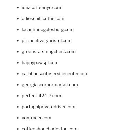
ideacoffeenyc.com
odieschillicothe.com
lacantinitagalesburg.com
pizzadeliverybristol.com
greenstarsmogcheck.com
happypawspl.com
callahansautoservicecenter.com
georgiascornermarket.com
perfectfit24-7.com
portugalprivatedriver.com
von-racer.com
coffeeshopcharleston.com