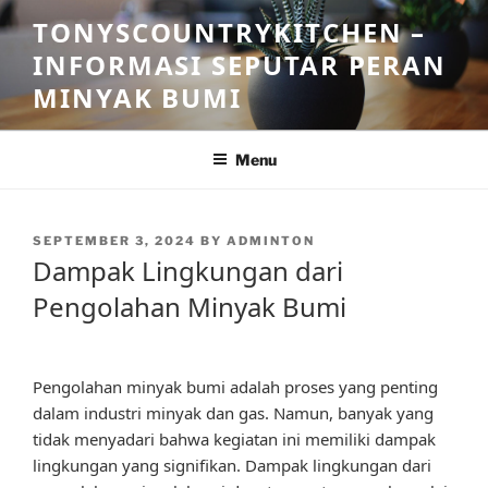
Skip
TONYSCOUNTRYKITCHEN –
to
INFORMASI SEPUTAR PERAN
content
MINYAK BUMI
Menu
POSTED
SEPTEMBER 3, 2024
BY
ADMINTON
ON
Dampak Lingkungan dari
Pengolahan Minyak Bumi
Pengolahan minyak bumi adalah proses yang penting
dalam industri minyak dan gas. Namun, banyak yang
tidak menyadari bahwa kegiatan ini memiliki dampak
lingkungan yang signifikan. Dampak lingkungan dari