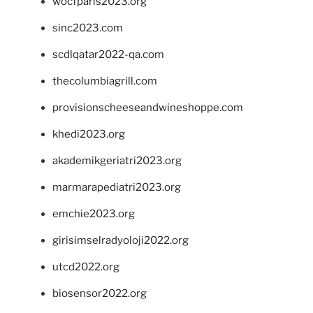
wocfparis2023.org
sinc2023.com
scdlqatar2022-qa.com
thecolumbiagrill.com
provisionscheeseandwineshoppe.com
khedi2023.org
akademikgeriatri2023.org
marmarapediatri2023.org
emchie2023.org
girisimselradyoloji2022.org
utcd2022.org
biosensor2022.org