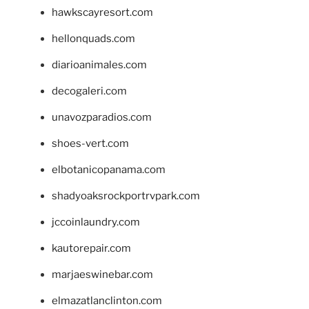
hawkscayresort.com
hellonquads.com
diarioanimales.com
decogaleri.com
unavozparadios.com
shoes-vert.com
elbotanicopanama.com
shadyoaksrockportrvpark.com
jccoinlaundry.com
kautorepair.com
marjaeswinebar.com
elmazatlanclinton.com