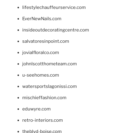
lifestylechauffeurservice.com
EverNewNails.com
insideoutdecoratingcentre.com
salvatoresinpoint.com
jovialfloralco.com
johnlscotthometeam.com
u-seehomes.com
watersportslagonissi.com
mischieffashion.com
eduwyre.com
retro-interiors.com
theblvd-boise.com