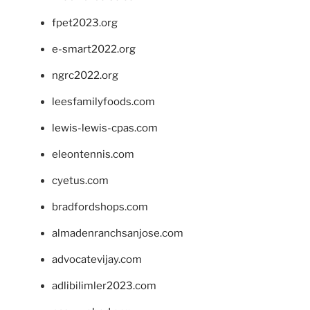
fpet2023.org
e-smart2022.org
ngrc2022.org
leesfamilyfoods.com
lewis-lewis-cpas.com
eleontennis.com
cyetus.com
bradfordshops.com
almadenranchsanjose.com
advocatevijay.com
adlibilimler2023.com