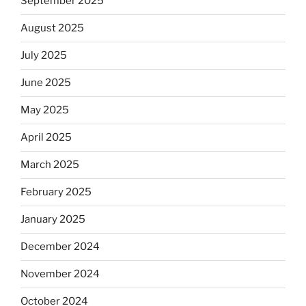
September 2025
August 2025
July 2025
June 2025
May 2025
April 2025
March 2025
February 2025
January 2025
December 2024
November 2024
October 2024