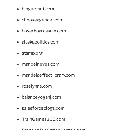
hingstonnt.com
chooseagender.com
hoverboardssale.com
alaskapolitics.com
stsmp.org
manoelneves.com
mandelaeffectlibrary.com
roselynns.com
balanceyoganj.com
salesforceblogs.com
TrainGames365.com