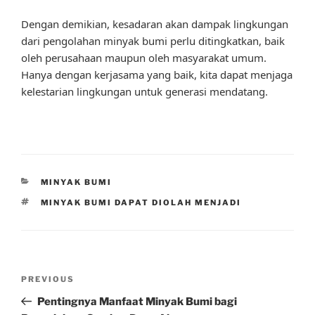
Dengan demikian, kesadaran akan dampak lingkungan
dari pengolahan minyak bumi perlu ditingkatkan, baik
oleh perusahaan maupun oleh masyarakat umum.
Hanya dengan kerjasama yang baik, kita dapat menjaga
kelestarian lingkungan untuk generasi mendatang.
CATEGORIES
MINYAK BUMI
TAGS
MINYAK BUMI DAPAT DIOLAH MENJADI
Post
Previous
PREVIOUS
navigation
Post
Pentingnya Manfaat Minyak Bumi bagi