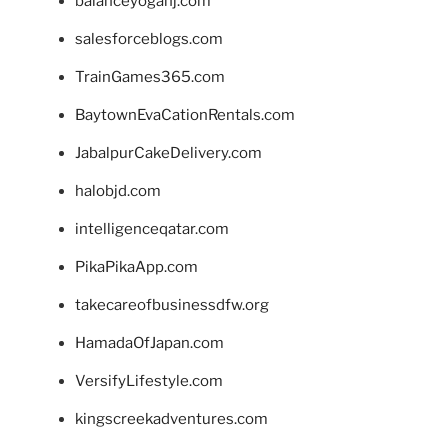
balanceyoganj.com
salesforceblogs.com
TrainGames365.com
BaytownEvaCationRentals.com
JabalpurCakeDelivery.com
halobjd.com
intelligenceqatar.com
PikaPikaApp.com
takecareofbusinessdfw.org
HamadaOfJapan.com
VersifyLifestyle.com
kingscreekadventures.com