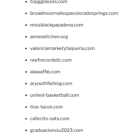
topgglasses.com
broadmoornailsspacoloradosprings.com
missblackpasadena.com
anneskitchen.org
valenciamarketytaqueria.com
reefrecordsllc.com
alawaffle.com
aryouthfishing.com
united-basketball.com
tios-tacos.com
cafecito-satx.com
graduacionviu2023.com