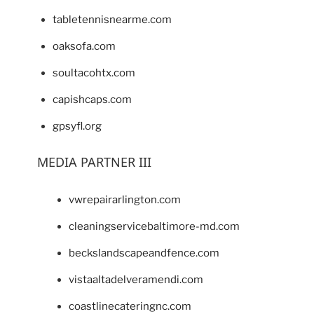
tabletennisnearme.com
oaksofa.com
soultacohtx.com
capishcaps.com
gpsyfl.org
MEDIA PARTNER III
vwrepairarlington.com
cleaningservicebaltimore-md.com
beckslandscapeandfence.com
vistaaltadelveramendi.com
coastlinecateringnc.com