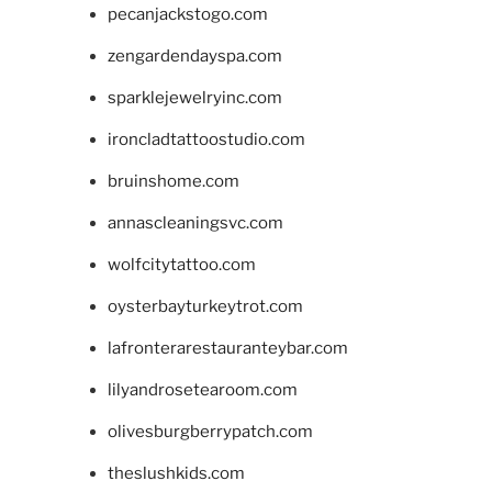
pecanjackstogo.com
zengardendayspa.com
sparklejewelryinc.com
ironcladtattoostudio.com
bruinshome.com
annascleaningsvc.com
wolfcitytattoo.com
oysterbayturkeytrot.com
lafronterarestauranteybar.com
lilyandrosetearoom.com
olivesburgberrypatch.com
theslushkids.com