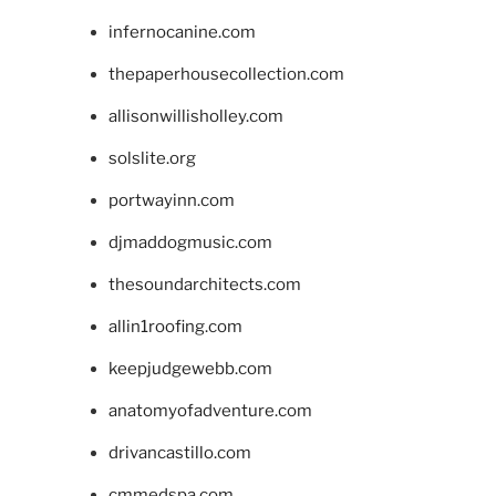
infernocanine.com
thepaperhousecollection.com
allisonwillisholley.com
solslite.org
portwayinn.com
djmaddogmusic.com
thesoundarchitects.com
allin1roofing.com
keepjudgewebb.com
anatomyofadventure.com
drivancastillo.com
cmmedspa.com