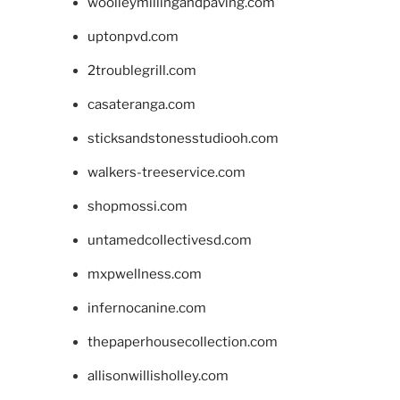
woolleymillingandpaving.com
uptonpvd.com
2troublegrill.com
casateranga.com
sticksandstonesstudiooh.com
walkers-treeservice.com
shopmossi.com
untamedcollectivesd.com
mxpwellness.com
infernocanine.com
thepaperhousecollection.com
allisonwillisholley.com