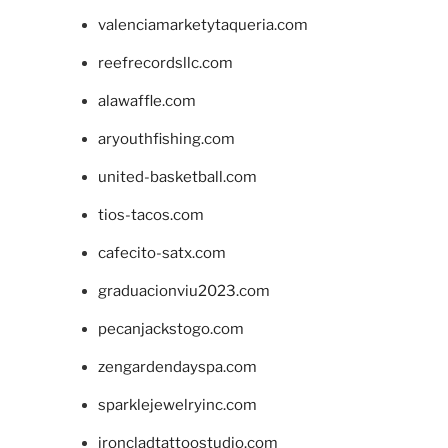
valenciamarketytaqueria.com
reefrecordsllc.com
alawaffle.com
aryouthfishing.com
united-basketball.com
tios-tacos.com
cafecito-satx.com
graduacionviu2023.com
pecanjackstogo.com
zengardendayspa.com
sparklejewelryinc.com
ironcladtattoostudio.com