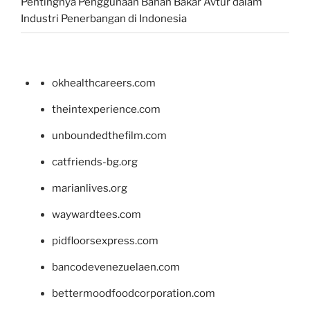
Pentingnya Penggunaan Bahan Bakar Avtur dalam
Industri Penerbangan di Indonesia
okhealthcareers.com
theintexperience.com
unboundedthefilm.com
catfriends-bg.org
marianlives.org
waywardtees.com
pidfloorsexpress.com
bancodevenezuelaen.com
bettermoodfoodcorporation.com