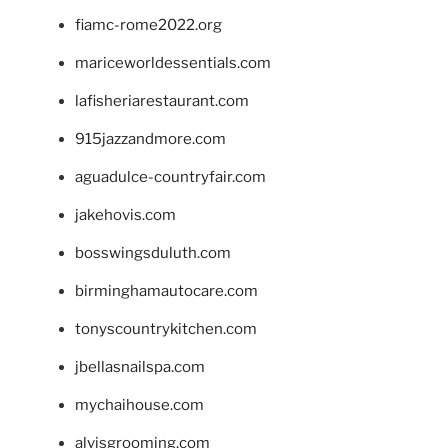
fiamc-rome2022.org
mariceworldessentials.com
lafisheriarestaurant.com
915jazzandmore.com
aguadulce-countryfair.com
jakehovis.com
bosswingsduluth.com
birminghamautocare.com
tonyscountrykitchen.com
jbellasnailspa.com
mychaihouse.com
alvisgrooming.com