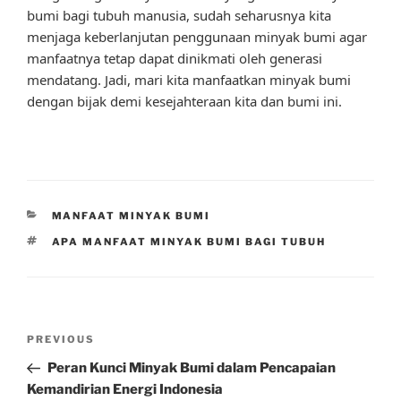
bumi bagi tubuh manusia, sudah seharusnya kita
menjaga keberlanjutan penggunaan minyak bumi agar
manfaatnya tetap dapat dinikmati oleh generasi
mendatang. Jadi, mari kita manfaatkan minyak bumi
dengan bijak demi kesejahteraan kita dan bumi ini.
CATEGORIES
MANFAAT MINYAK BUMI
TAGS
APA MANFAAT MINYAK BUMI BAGI TUBUH
Post
Previous
PREVIOUS
navigation
Post
Peran Kunci Minyak Bumi dalam Pencapaian
Kemandirian Energi Indonesia