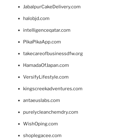
JabalpurCakeDelivery.com
halobjd.com
intelligenceqatar.com
PikaPikaApp.com
takecareofbusinessdfw.org
HamadaOfJapan.com
VersifyLifestyle.com
kingscreekadventures.com
antaeuslabs.com
purelycleanchemdry.com
WishOping.com
shoplegacee.com