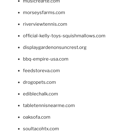
musicrearte.com
morseysfarms.com
riverviewtennis.com
official-kelly-toys-squishmallows.com
displaygardenonsuncrest.org
bbq-empire-usa.com
feedstoreva.com
drogopets.com
ediblechalk.com
tabletennisnearme.com
oaksofa.com
soultacohtx.com