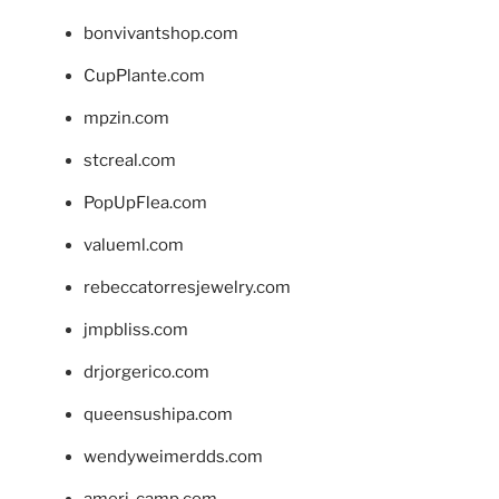
bonvivantshop.com
CupPlante.com
mpzin.com
stcreal.com
PopUpFlea.com
valueml.com
rebeccatorresjewelry.com
jmpbliss.com
drjorgerico.com
queensushipa.com
wendyweimerdds.com
ameri-camp.com