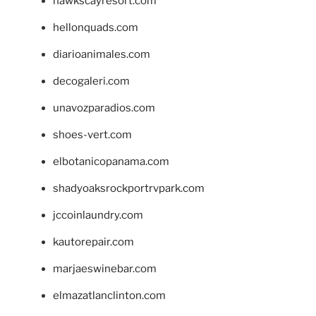
hawkscayresort.com
hellonquads.com
diarioanimales.com
decogaleri.com
unavozparadios.com
shoes-vert.com
elbotanicopanama.com
shadyoaksrockportrvpark.com
jccoinlaundry.com
kautorepair.com
marjaeswinebar.com
elmazatlanclinton.com