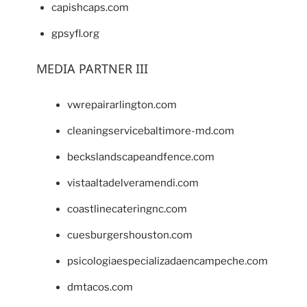
capishcaps.com
gpsyfl.org
MEDIA PARTNER III
vwrepairarlington.com
cleaningservicebaltimore-md.com
beckslandscapeandfence.com
vistaaltadelveramendi.com
coastlinecateringnc.com
cuesburgershouston.com
psicologiaespecializadaencampeche.com
dmtacos.com