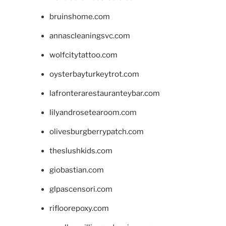
bruinshome.com
annascleaningsvc.com
wolfcitytattoo.com
oysterbayturkeytrot.com
lafronterarestauranteybar.com
lilyandrosetearoom.com
olivesburgberrypatch.com
theslushkids.com
giobastian.com
glpascensori.com
rifloorepoxy.com