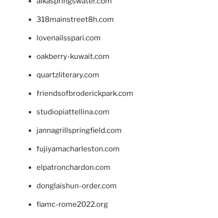
alkaspringswater.com
318mainstreet8h.com
lovenailsspari.com
oakberry-kuwait.com
quartzliterary.com
friendsofbroderickpark.com
studiopiattellina.com
jannagrillspringfield.com
fujiyamacharleston.com
elpatronchardon.com
donglaishun-order.com
fiamc-rome2022.org