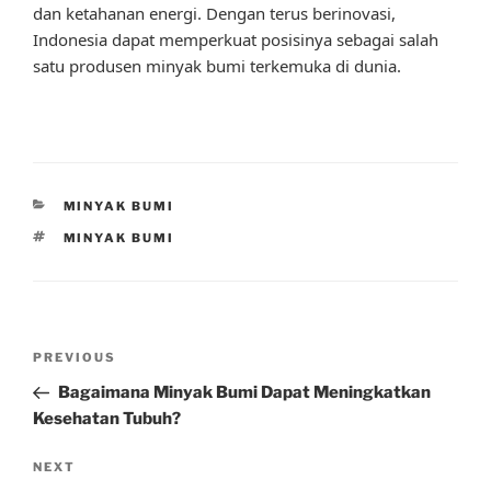
dan ketahanan energi. Dengan terus berinovasi,
Indonesia dapat memperkuat posisinya sebagai salah
satu produsen minyak bumi terkemuka di dunia.
CATEGORIES
MINYAK BUMI
TAGS
MINYAK BUMI
Post
Previous
PREVIOUS
navigation
Post
Bagaimana Minyak Bumi Dapat Meningkatkan
Kesehatan Tubuh?
Next
NEXT