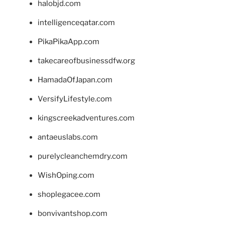
halobjd.com
intelligenceqatar.com
PikaPikaApp.com
takecareofbusinessdfw.org
HamadaOfJapan.com
VersifyLifestyle.com
kingscreekadventures.com
antaeuslabs.com
purelycleanchemdry.com
WishOping.com
shoplegacee.com
bonvivantshop.com