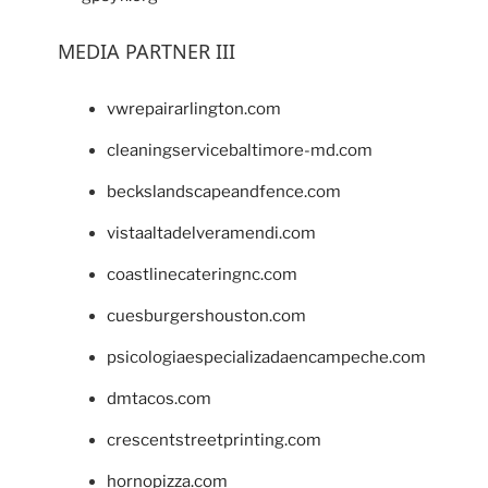
MEDIA PARTNER III
vwrepairarlington.com
cleaningservicebaltimore-md.com
beckslandscapeandfence.com
vistaaltadelveramendi.com
coastlinecateringnc.com
cuesburgershouston.com
psicologiaespecializadaencampeche.com
dmtacos.com
crescentstreetprinting.com
hornopizza.com