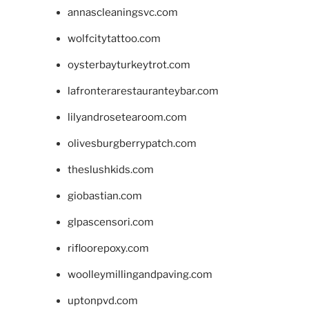
annascleaningsvc.com
wolfcitytattoo.com
oysterbayturkeytrot.com
lafronterarestauranteybar.com
lilyandrosetearoom.com
olivesburgberrypatch.com
theslushkids.com
giobastian.com
glpascensori.com
rifloorepoxy.com
woolleymillingandpaving.com
uptonpvd.com