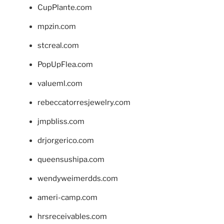
CupPlante.com
mpzin.com
stcreal.com
PopUpFlea.com
valueml.com
rebeccatorresjewelry.com
jmpbliss.com
drjorgerico.com
queensushipa.com
wendyweimerdds.com
ameri-camp.com
hrsreceivables.com