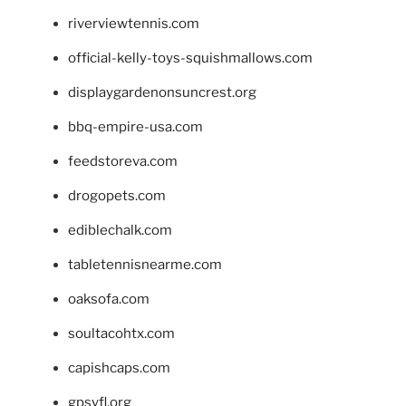
riverviewtennis.com
official-kelly-toys-squishmallows.com
displaygardenonsuncrest.org
bbq-empire-usa.com
feedstoreva.com
drogopets.com
ediblechalk.com
tabletennisnearme.com
oaksofa.com
soultacohtx.com
capishcaps.com
gpsyfl.org