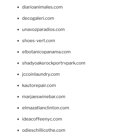
diarioanimales.com
decogaleri.com
unavozparadios.com
shoes-vert.com
elbotanicopanama.com
shadyoaksrockportrvpark.com
jccoinlaundry.com
kautorepair.com
marjaeswinebar.com
elmazatlanclinton.com
ideacoffeenyc.com
odieschillicothe.com