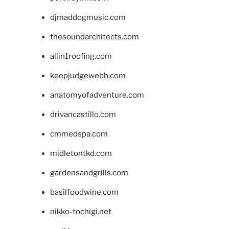
djmaddogmusic.com
thesoundarchitects.com
allin1roofing.com
keepjudgewebb.com
anatomyofadventure.com
drivancastillo.com
cmmedspa.com
midletontkd.com
gardensandgrills.com
basilfoodwine.com
nikko-tochigi.net