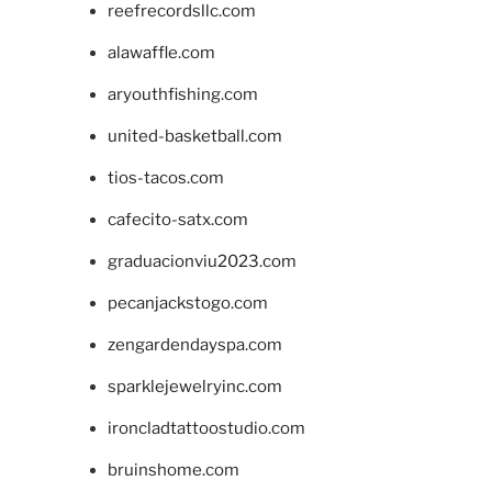
reefrecordsllc.com
alawaffle.com
aryouthfishing.com
united-basketball.com
tios-tacos.com
cafecito-satx.com
graduacionviu2023.com
pecanjackstogo.com
zengardendayspa.com
sparklejewelryinc.com
ironcladtattoostudio.com
bruinshome.com