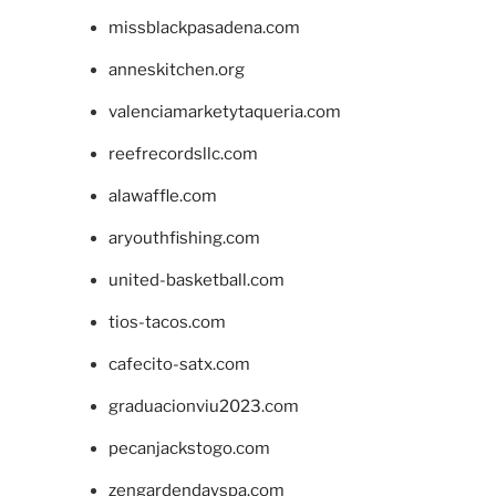
missblackpasadena.com
anneskitchen.org
valenciamarketytaqueria.com
reefrecordsllc.com
alawaffle.com
aryouthfishing.com
united-basketball.com
tios-tacos.com
cafecito-satx.com
graduacionviu2023.com
pecanjackstogo.com
zengardendayspa.com