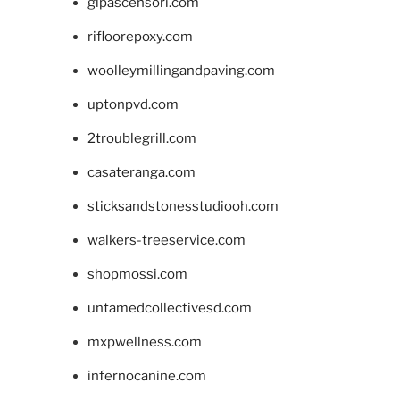
glpascensori.com
rifloorepoxy.com
woolleymillingandpaving.com
uptonpvd.com
2troublegrill.com
casateranga.com
sticksandstonesstudiooh.com
walkers-treeservice.com
shopmossi.com
untamedcollectivesd.com
mxpwellness.com
infernocanine.com