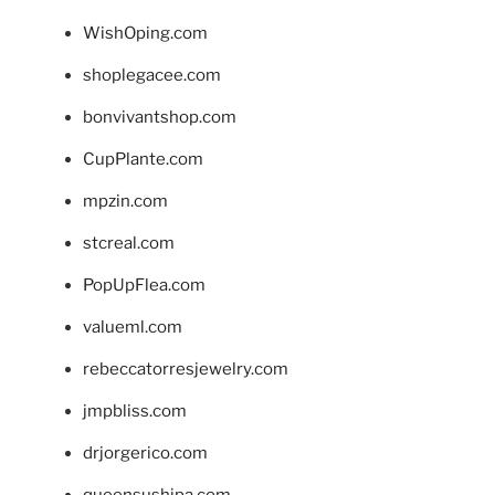
WishOping.com
shoplegacee.com
bonvivantshop.com
CupPlante.com
mpzin.com
stcreal.com
PopUpFlea.com
valueml.com
rebeccatorresjewelry.com
jmpbliss.com
drjorgerico.com
queensushipa.com