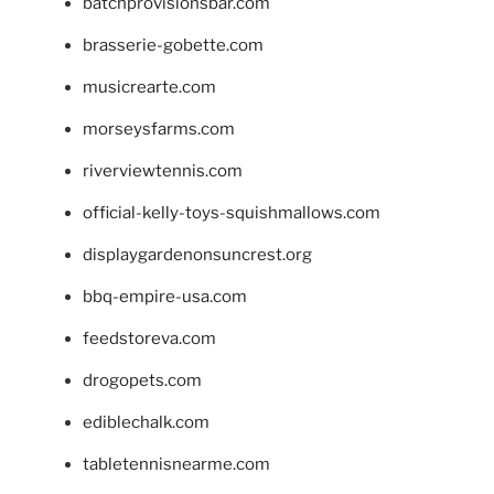
batchprovisionsbar.com
brasserie-gobette.com
musicrearte.com
morseysfarms.com
riverviewtennis.com
official-kelly-toys-squishmallows.com
displaygardenonsuncrest.org
bbq-empire-usa.com
feedstoreva.com
drogopets.com
ediblechalk.com
tabletennisnearme.com