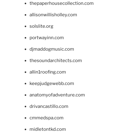
thepaperhousecollection.com
allisonwillisholley.com
solslite.org
portwayinn.com
djmaddogmusic.com
thesoundarchitects.com
allin1roofing.com
keepjudgewebb.com
anatomyofadventure.com
drivancastillo.com
cmmedspa.com
midletontkd.com