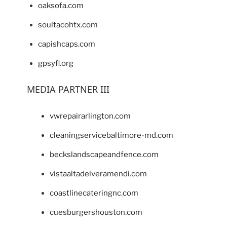
oaksofa.com
soultacohtx.com
capishcaps.com
gpsyfl.org
MEDIA PARTNER III
vwrepairarlington.com
cleaningservicebaltimore-md.com
beckslandscapeandfence.com
vistaaltadelveramendi.com
coastlinecateringnc.com
cuesburgershouston.com