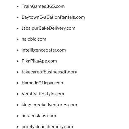
TrainGames365.com
BaytownEvaCationRentals.com
JabalpurCakeDelivery.com
halobjd.com
intelligenceqatar.com
PikaPikaApp.com
takecareofbusinessdfw.org
HamadaOfJapan.com
VersifyLifestyle.com
kingscreekadventures.com
antaeuslabs.com
purelycleanchemdry.com