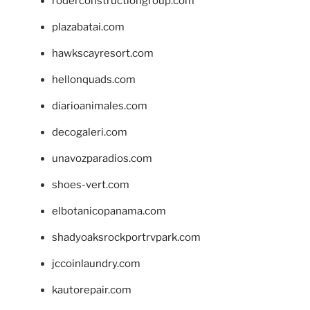
roderconstructiongroup.com
plazabatai.com
hawkscayresort.com
hellonquads.com
diarioanimales.com
decogaleri.com
unavozparadios.com
shoes-vert.com
elbotanicopanama.com
shadyoaksrockportrvpark.com
jccoinlaundry.com
kautorepair.com