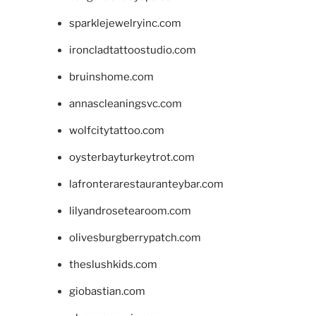
sparklejewelryinc.com
ironcladtattoostudio.com
bruinshome.com
annascleaningsvc.com
wolfcitytattoo.com
oysterbayturkeytrot.com
lafronterarestauranteybar.com
lilyandrosetearoom.com
olivesburgberrypatch.com
theslushkids.com
giobastian.com