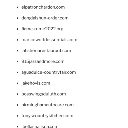
elpatronchardon.com
donglaishun-order.com
fiamc-rome2022.org
mariceworldessentials.com
lafisheriarestaurant.com
915jazzandmore.com
aguadulce-countryfair.com
jakehovis.com
bosswingsduluth.com
birminghamautocare.com
tonyscountrykitchen.com
jbellasnailspa.com