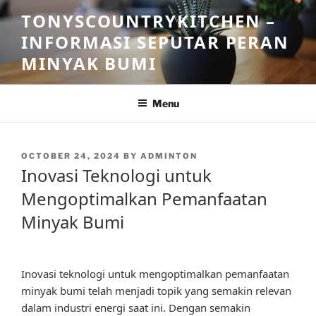
Skip
TONYSCOUNTRYKITCHEN –
to
INFORMASI SEPUTAR PERAN
content
MINYAK BUMI
Menu
POSTED
OCTOBER 24, 2024
BY
ADMINTON
ON
Inovasi Teknologi untuk
Mengoptimalkan Pemanfaatan
Minyak Bumi
Inovasi teknologi untuk mengoptimalkan pemanfaatan
minyak bumi telah menjadi topik yang semakin relevan
dalam industri energi saat ini. Dengan semakin