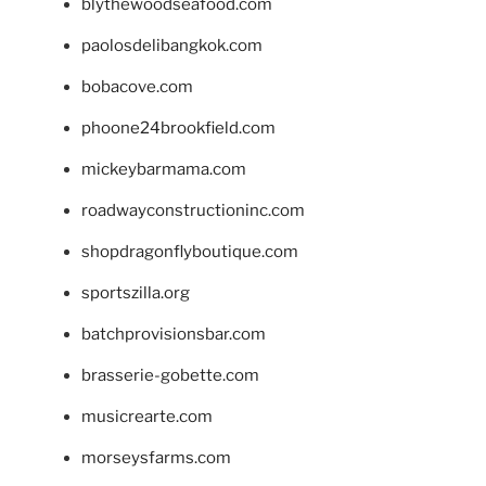
blythewoodseafood.com
paolosdelibangkok.com
bobacove.com
phoone24brookfield.com
mickeybarmama.com
roadwayconstructioninc.com
shopdragonflyboutique.com
sportszilla.org
batchprovisionsbar.com
brasserie-gobette.com
musicrearte.com
morseysfarms.com