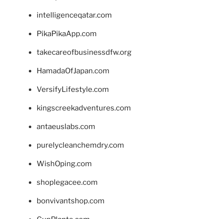
intelligenceqatar.com
PikaPikaApp.com
takecareofbusinessdfw.org
HamadaOfJapan.com
VersifyLifestyle.com
kingscreekadventures.com
antaeuslabs.com
purelycleanchemdry.com
WishOping.com
shoplegacee.com
bonvivantshop.com