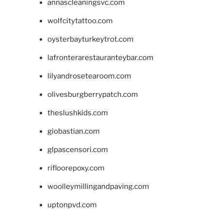
annascleaningsvc.com
wolfcitytattoo.com
oysterbayturkeytrot.com
lafronterarestauranteybar.com
lilyandrosetearoom.com
olivesburgberrypatch.com
theslushkids.com
giobastian.com
glpascensori.com
rifloorepoxy.com
woolleymillingandpaving.com
uptonpvd.com