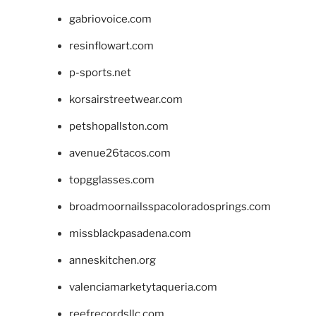
gabriovoice.com
resinflowart.com
p-sports.net
korsairstreetwear.com
petshopallston.com
avenue26tacos.com
topgglasses.com
broadmoornailsspacoloradosprings.com
missblackpasadena.com
anneskitchen.org
valenciamarketytaqueria.com
reefrecordsllc.com