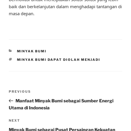
baik dan berkelanjutan dalam menghadapi tantangan di
masa depan.
CATEGORIES
MINYAK BUMI
TAGS
MINYAK BUMI DAPAT DIOLAH MENJADI
Post
Previous
PREVIOUS
navigation
Post
Manfaat Minyak Bumi sebagai Sumber Energi
Utama di Indonesia
Next
NEXT
Post
Minyak Bumi sebagai Pusat Persaingan Kekuatan