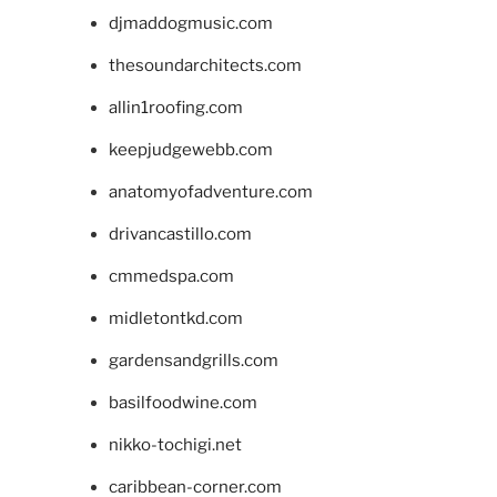
djmaddogmusic.com
thesoundarchitects.com
allin1roofing.com
keepjudgewebb.com
anatomyofadventure.com
drivancastillo.com
cmmedspa.com
midletontkd.com
gardensandgrills.com
basilfoodwine.com
nikko-tochigi.net
caribbean-corner.com