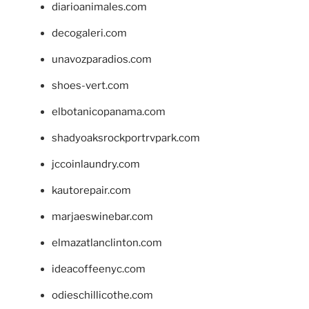
diarioanimales.com
decogaleri.com
unavozparadios.com
shoes-vert.com
elbotanicopanama.com
shadyoaksrockportrvpark.com
jccoinlaundry.com
kautorepair.com
marjaeswinebar.com
elmazatlanclinton.com
ideacoffeenyc.com
odieschillicothe.com