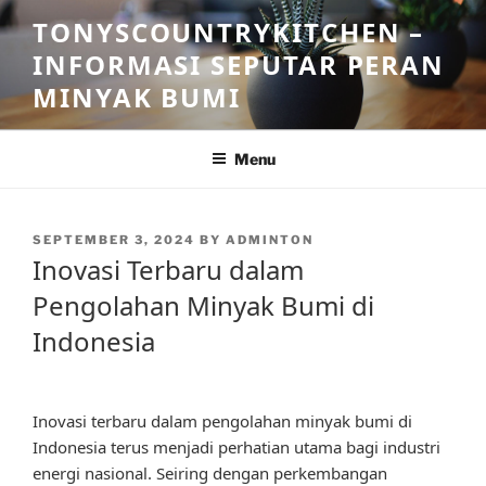
Skip
TONYSCOUNTRYKITCHEN –
to
INFORMASI SEPUTAR PERAN
content
MINYAK BUMI
Menu
POSTED
SEPTEMBER 3, 2024
BY
ADMINTON
ON
Inovasi Terbaru dalam
Pengolahan Minyak Bumi di
Indonesia
Inovasi terbaru dalam pengolahan minyak bumi di
Indonesia terus menjadi perhatian utama bagi industri
energi nasional. Seiring dengan perkembangan