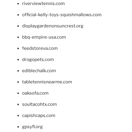
riverviewtennis.com
official-kelly-toys-squishmallows.com
displaygardenonsuncrest.org
bbq-empire-usa.com
feedstoreva.com
drogopets.com
ediblechalk.com
tabletennisnearme.com
oaksofa.com
soultacohtx.com
capishcaps.com
gpsyfl.org