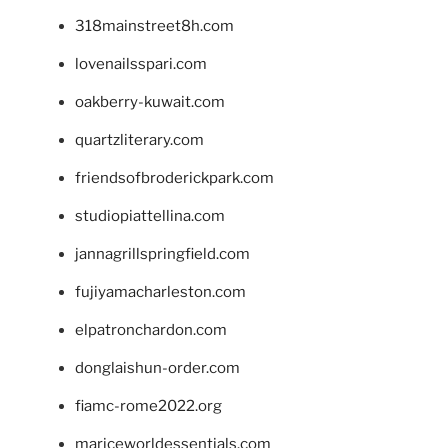
318mainstreet8h.com
lovenailsspari.com
oakberry-kuwait.com
quartzliterary.com
friendsofbroderickpark.com
studiopiattellina.com
jannagrillspringfield.com
fujiyamacharleston.com
elpatronchardon.com
donglaishun-order.com
fiamc-rome2022.org
mariceworldessentials.com