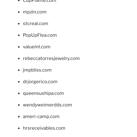
CupPlante.com
mpzin.com
stcreal.com
PopUpFlea.com
valueml.com
rebeccatorresjewelry.com
jmpbliss.com
drjorgerico.com
queensushipa.com
wendyweimerdds.com
ameri-camp.com
hrsreceivables.com