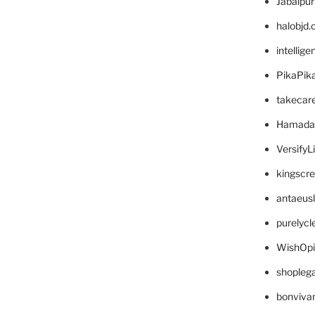
Jabalpu
halobjd
intellig
PikaPik
takecar
Hamada
VersifyL
kingscr
antaeus
purelyc
WishOp
shopleg
bonviva