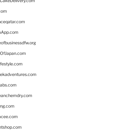
rCakeDelivery.com
.com
enceqatar.com
aApp.com
eofbusinessdfw.org
OfJapan.com
ifestyle.com
eekadventures.com
labs.com
leanchemdry.com
ing.com
acee.com
ntshop.com