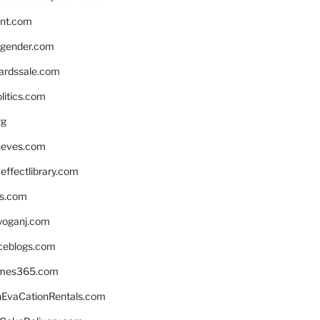
nnt.com
gender.com
ardssale.com
litics.com
rg
neves.com
ffectlibrary.com
ns.com
yoganj.com
rceblogs.com
ames365.com
EvaCationRentals.com