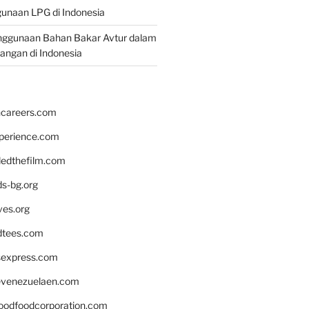
unaan LPG di Indonesia
nggunaan Bahan Bakar Avtur dalam
bangan di Indonesia
hcareers.com
xperience.com
edthefilm.com
ds-bg.org
ves.org
tees.com
rsexpress.com
venezuelaen.com
oodfoodcorporation.com