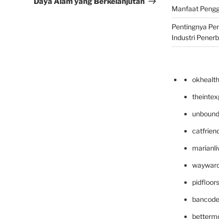
Daya Alam yang Berkelanjutan
Manfaat Pengg
Pentingnya Pe
Industri Pener
okhealt
theinte
unbound
catfrien
marianli
wayward
pidfloo
bancode
betterm