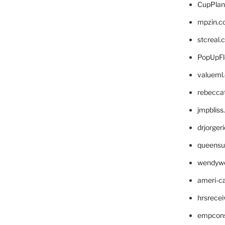
CupPlan
mpzin.c
stcreal.
PopUpFl
valueml
rebecca
jmpblis
drjorger
queensu
wendyw
ameri-
hrsrece
empcon