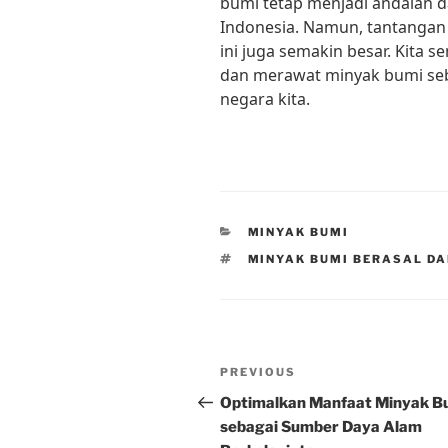
bumi tetap menjadi andalan
Indonesia. Namun, tantangan
ini juga semakin besar. Kita
dan merawat minyak bumi seb
negara kita.
CATEGORIES
MINYAK BUMI
TAGS
MINYAK BUMI BERASAL DA
Post
Previous
PREVIOUS
navigation
Post
Optimalkan Manfaat Minyak B
sebagai Sumber Daya Alam