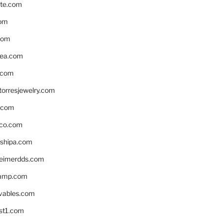
te.com
om
com
ea.com
.com
torresjewelry.com
s.com
ico.com
shipa.com
eimerdds.com
camp.com
ivables.com
st1.com