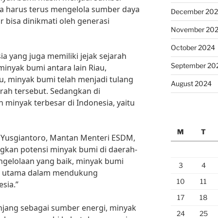
ita harus terus mengelola sumber daya
December 20
r bisa dinikmati oleh generasi
November 20
October 2024
ia yang juga memiliki jejak sejarah
September 20
nyak bumi antara lain Riau,
u, minyak bumi telah menjadi tulang
August 2024
ah tersebut. Sedangkan di
 minyak terbesar di Indonesia, yaitu
M
T
o Yusgiantoro, Mantan Menteri ESDM,
gkan potensi minyak bumi di daerah-
ngelolaan yang baik, minyak bumi
3
4
lar utama dalam mendukung
10
11
sia.”
17
18
njang sebagai sumber energi, minyak
24
25