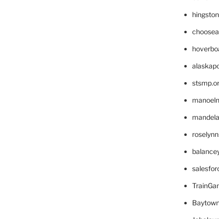
hingsto
choosea
hoverbo
alaskapo
stsmp.o
manoel
mandelae
roselyn
balance
salesfo
TrainG
Baytown