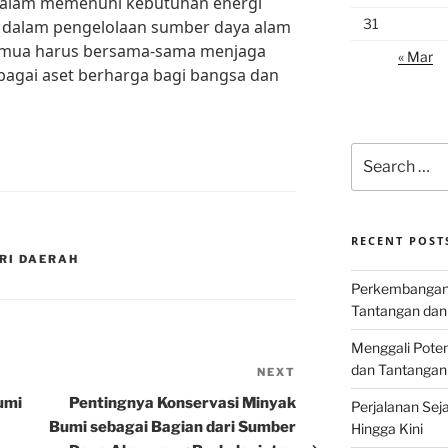
 dalam memenuhi kebutuhan energi
31
 dalam pengelolaan sumber daya alam
 semua harus bersama-sama menjaga
« Mar
agai aset berharga bagi bangsa dan
Search
for:
RECENT POST
RI DAERAH
Perkembangan I
Tantangan dan
Menggali Poten
dan Tantangan
NEXT
Next
Post
umi
Pentingnya Konservasi Minyak
Perjalanan Seja
Bumi sebagai Bagian dari Sumber
Hingga Kini