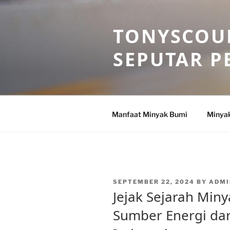
Skip
to
TONYSCOU
content
SEPUTAR P
Manfaat Minyak Bumi
Minya
POSTED
SEPTEMBER 22, 2024
BY
ADMI
ON
Jejak Sejarah Min
Sumber Energi dar