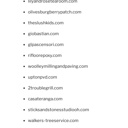
lilyandrosetearoom.com
olivesburgberrypatch.com
theslushkids.com
giobastian.com
glpascensori.com
rifloorepoxy.com
woolleymillingandpaving.com
uptonpvd.com
2troublegrill.com
casateranga.com
sticksandstonesstudiooh.com
walkers-treeservice.com