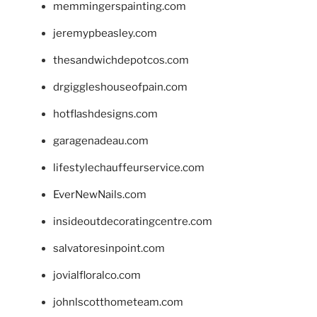
memmingerspainting.com
jeremypbeasley.com
thesandwichdepotcos.com
drgiggleshouseofpain.com
hotflashdesigns.com
garagenadeau.com
lifestylechauffeurservice.com
EverNewNails.com
insideoutdecoratingcentre.com
salvatoresinpoint.com
jovialfloralco.com
johnlscotthometeam.com