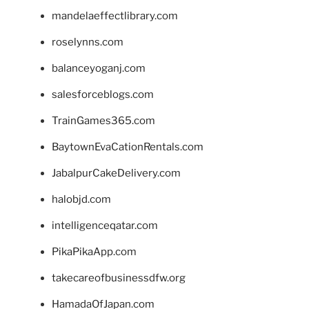
mandelaeffectlibrary.com
roselynns.com
balanceyoganj.com
salesforceblogs.com
TrainGames365.com
BaytownEvaCationRentals.com
JabalpurCakeDelivery.com
halobjd.com
intelligenceqatar.com
PikaPikaApp.com
takecareofbusinessdfw.org
HamadaOfJapan.com