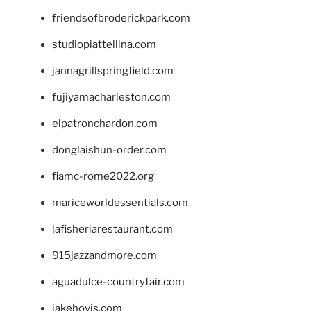
friendsofbroderickpark.com
studiopiattellina.com
jannagrillspringfield.com
fujiyamacharleston.com
elpatronchardon.com
donglaishun-order.com
fiamc-rome2022.org
mariceworldessentials.com
lafisheriarestaurant.com
915jazzandmore.com
aguadulce-countryfair.com
jakehovis.com