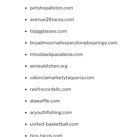
petshopallston.com
avenue26tacos.com
topgglasses.com
broadmoornailsspacoloradosprings.com
missblackpasadena.com
anneskitchen.org
valenciamarketytaqueria.com
reefrecordsllc.com
alawaffle.com
aryouthfishing.com
united-basketball.com
tios-tacos.com