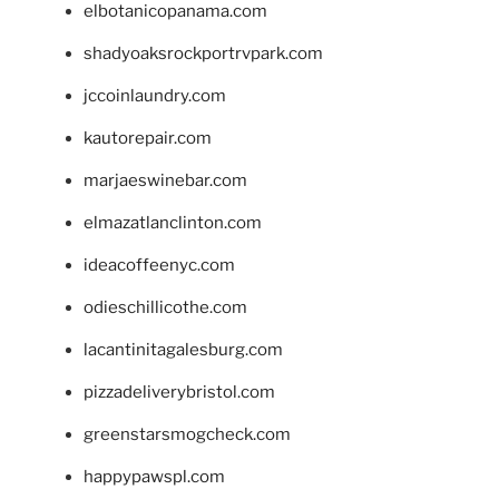
elbotanicopanama.com
shadyoaksrockportrvpark.com
jccoinlaundry.com
kautorepair.com
marjaeswinebar.com
elmazatlanclinton.com
ideacoffeenyc.com
odieschillicothe.com
lacantinitagalesburg.com
pizzadeliverybristol.com
greenstarsmogcheck.com
happypawspl.com