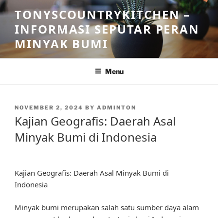
Skip
TONYSCOUNTRYKITCHEN –
to
INFORMASI SEPUTAR PERAN
content
MINYAK BUMI
Menu
POSTED
NOVEMBER 2, 2024
BY
ADMINTON
ON
Kajian Geografis: Daerah Asal
Minyak Bumi di Indonesia
Kajian Geografis: Daerah Asal Minyak Bumi di
Indonesia
Minyak bumi merupakan salah satu sumber daya alam