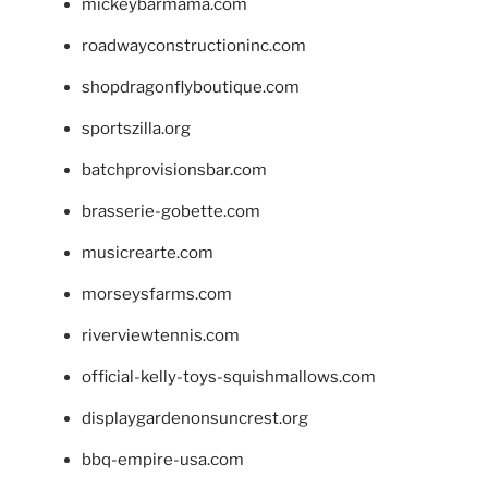
mickeybarmama.com
roadwayconstructioninc.com
shopdragonflyboutique.com
sportszilla.org
batchprovisionsbar.com
brasserie-gobette.com
musicrearte.com
morseysfarms.com
riverviewtennis.com
official-kelly-toys-squishmallows.com
displaygardenonsuncrest.org
bbq-empire-usa.com