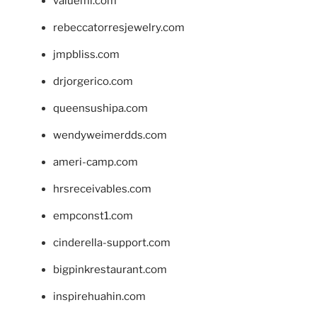
valueml.com
rebeccatorresjewelry.com
jmpbliss.com
drjorgerico.com
queensushipa.com
wendyweimerdds.com
ameri-camp.com
hrsreceivables.com
empconst1.com
cinderella-support.com
bigpinkrestaurant.com
inspirehuahin.com