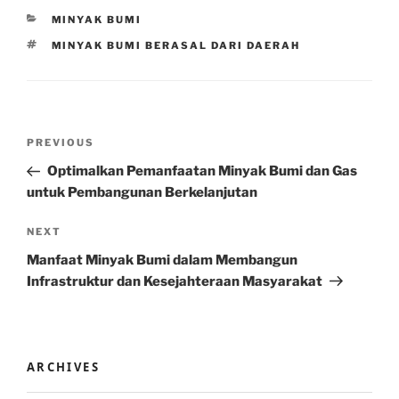
CATEGORIES
MINYAK BUMI
TAGS
MINYAK BUMI BERASAL DARI DAERAH
Post
Previous
PREVIOUS
navigation
Post
Optimalkan Pemanfaatan Minyak Bumi dan Gas
untuk Pembangunan Berkelanjutan
Next
NEXT
Post
Manfaat Minyak Bumi dalam Membangun
Infrastruktur dan Kesejahteraan Masyarakat
ARCHIVES