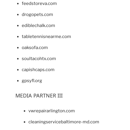
feedstoreva.com
drogopets.com
ediblechalk.com
tabletennisnearme.com
oaksofa.com
soultacohtx.com
capishcaps.com
gpsyfl.org
MEDIA PARTNER III
vwrepairarlington.com
cleaningservicebaltimore-md.com