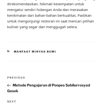
direkomendasikan. Nikmati kesempatan untuk
mengatur sendiri hidangan Anda dan merasakan
kenikmatan dari bahan-bahan berkualitas. Pastikan
untuk mengunjungi restoran ini saat mencari pilihan
kuliner yang segar dan menggugah selera.
CATEGORIES
MANFAAT MINYAK BUMI
Post
Previous
PREVIOUS
navigation
Post
Metode Pengajaran di Ponpes Sabilurrosyad
Gasek
Next
NEXT