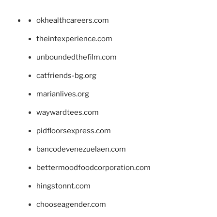
okhealthcareers.com
theintexperience.com
unboundedthefilm.com
catfriends-bg.org
marianlives.org
waywardtees.com
pidfloorsexpress.com
bancodevenezuelaen.com
bettermoodfoodcorporation.com
hingstonnt.com
chooseagender.com