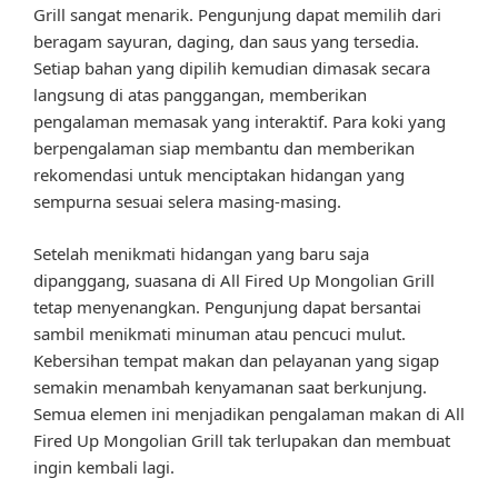
Grill sangat menarik. Pengunjung dapat memilih dari
beragam sayuran, daging, dan saus yang tersedia.
Setiap bahan yang dipilih kemudian dimasak secara
langsung di atas panggangan, memberikan
pengalaman memasak yang interaktif. Para koki yang
berpengalaman siap membantu dan memberikan
rekomendasi untuk menciptakan hidangan yang
sempurna sesuai selera masing-masing.
Setelah menikmati hidangan yang baru saja
dipanggang, suasana di All Fired Up Mongolian Grill
tetap menyenangkan. Pengunjung dapat bersantai
sambil menikmati minuman atau pencuci mulut.
Kebersihan tempat makan dan pelayanan yang sigap
semakin menambah kenyamanan saat berkunjung.
Semua elemen ini menjadikan pengalaman makan di All
Fired Up Mongolian Grill tak terlupakan dan membuat
ingin kembali lagi.