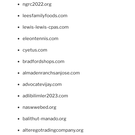
ngrc2022.org
leesfamilyfoods.com
lewis-lewis-cpas.com
eleontennis.com
cyetus.com
bradfordshops.com
almadenranchsanjose.com
advocatevijay.com
adlibilimler2023.com
naswwebed.org
balithut-manado.org
alteregotradingcompany.org