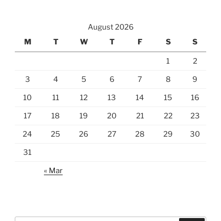
August 2026
M
T
W
T
F
S
S
1
2
3
4
5
6
7
8
9
10
11
12
13
14
15
16
17
18
19
20
21
22
23
24
25
26
27
28
29
30
31
« Mar