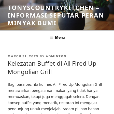
Skip
TONYSCOUNTRYKITCHEN –
to
INFORMASI SEPUTAR PERAN
content
MINYAK BUMI
Menu
POSTED
MARCH 31, 2025
BY
ADMINTON
ON
Kelezatan Buffet di All Fired Up
Mongolian Grill
Bagi para pecinta kuliner, All Fired Up Mongolian Grill
menawarkan pengalaman makan yang tidak hanya
memuaskan, tetapi juga menggugah selera. Dengan
konsep buffet yang menarik, restoran ini mengajak
pengunjung untuk menjelajahi ragam pilihan bahan