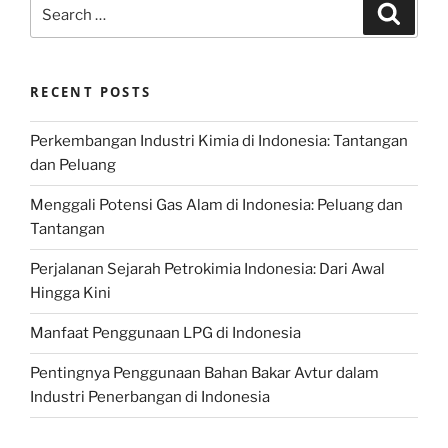
Search
Search
for:
RECENT POSTS
Perkembangan Industri Kimia di Indonesia: Tantangan
dan Peluang
Menggali Potensi Gas Alam di Indonesia: Peluang dan
Tantangan
Perjalanan Sejarah Petrokimia Indonesia: Dari Awal
Hingga Kini
Manfaat Penggunaan LPG di Indonesia
Pentingnya Penggunaan Bahan Bakar Avtur dalam
Industri Penerbangan di Indonesia