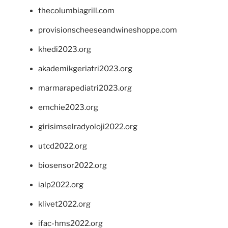
thecolumbiagrill.com
provisionscheeseandwineshoppe.com
khedi2023.org
akademikgeriatri2023.org
marmarapediatri2023.org
emchie2023.org
girisimselradyoloji2022.org
utcd2022.org
biosensor2022.org
ialp2022.org
klivet2022.org
ifac-hms2022.org