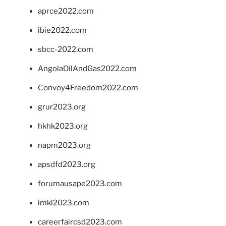
aprce2022.com
ibie2022.com
sbcc-2022.com
AngolaOilAndGas2022.com
Convoy4Freedom2022.com
grur2023.org
hkhk2023.org
napm2023.org
apsdfd2023.org
forumausape2023.com
imkl2023.com
careerfaircsd2023.com