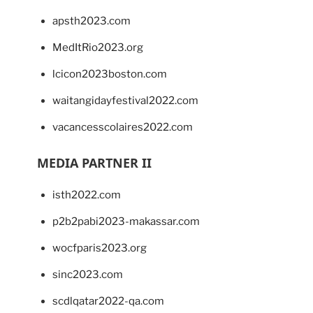
apsth2023.com
MedItRio2023.org
lcicon2023boston.com
waitangidayfestival2022.com
vacancesscolaires2022.com
MEDIA PARTNER II
isth2022.com
p2b2pabi2023-makassar.com
wocfparis2023.org
sinc2023.com
scdlqatar2022-qa.com