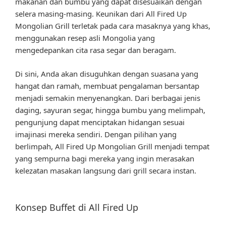
makanan dan bumbu yang dapat disesuaikan dengan
selera masing-masing. Keunikan dari All Fired Up
Mongolian Grill terletak pada cara masaknya yang khas,
menggunakan resep asli Mongolia yang
mengedepankan cita rasa segar dan beragam.
Di sini, Anda akan disuguhkan dengan suasana yang
hangat dan ramah, membuat pengalaman bersantap
menjadi semakin menyenangkan. Dari berbagai jenis
daging, sayuran segar, hingga bumbu yang melimpah,
pengunjung dapat menciptakan hidangan sesuai
imajinasi mereka sendiri. Dengan pilihan yang
berlimpah, All Fired Up Mongolian Grill menjadi tempat
yang sempurna bagi mereka yang ingin merasakan
kelezatan masakan langsung dari grill secara instan.
Konsep Buffet di All Fired Up