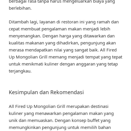
berbagai rasa tanpa harus mengeluarkan biaya yang
berlebihan.
Ditambah lagi, layanan di restoran ini yang ramah dan
cepat membuat pengalaman makan menjadi lebih
menyenangkan. Dengan harga yang ditawarkan dan
kualitas makanan yang dihadirkan, pengunjung akan
merasa mendapatkan nilai yang sangat baik. All Fired
Up Mongolian Grill memang menjadi tempat yang tepat
untuk menikmati kuliner dengan anggaran yang tetap
terjangkau.
Kesimpulan dan Rekomendasi
All Fired Up Mongolian Grill merupakan destinasi
kuliner yang menawarkan pengalaman makan yang
unik dan memuaskan. Dengan konsep buffet yang
memungkinkan pengunjung untuk memilih bahan