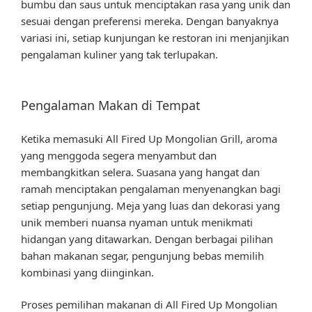
bumbu dan saus untuk menciptakan rasa yang unik dan
sesuai dengan preferensi mereka. Dengan banyaknya
variasi ini, setiap kunjungan ke restoran ini menjanjikan
pengalaman kuliner yang tak terlupakan.
Pengalaman Makan di Tempat
Ketika memasuki All Fired Up Mongolian Grill, aroma
yang menggoda segera menyambut dan
membangkitkan selera. Suasana yang hangat dan
ramah menciptakan pengalaman menyenangkan bagi
setiap pengunjung. Meja yang luas dan dekorasi yang
unik memberi nuansa nyaman untuk menikmati
hidangan yang ditawarkan. Dengan berbagai pilihan
bahan makanan segar, pengunjung bebas memilih
kombinasi yang diinginkan.
Proses pemilihan makanan di All Fired Up Mongolian