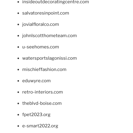
insideoutdecoratingcentre.com
salvatoresinpoint.com
jovialfloralco.com
johnlscotthometeam.com
u-seehomes.com
watersportslagonissi.com
mischieffashion.com
eduwyre.com
retro-interiors.com
theblvd-boise.com
fpet2023.org
e-smart2022.org