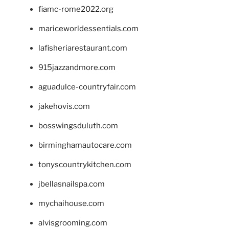
fiamc-rome2022.org
mariceworldessentials.com
lafisheriarestaurant.com
915jazzandmore.com
aguadulce-countryfair.com
jakehovis.com
bosswingsduluth.com
birminghamautocare.com
tonyscountrykitchen.com
jbellasnailspa.com
mychaihouse.com
alvisgrooming.com