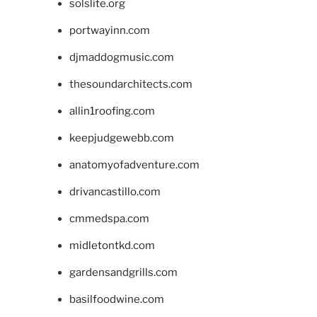
solslite.org
portwayinn.com
djmaddogmusic.com
thesoundarchitects.com
allin1roofing.com
keepjudgewebb.com
anatomyofadventure.com
drivancastillo.com
cmmedspa.com
midletontkd.com
gardensandgrills.com
basilfoodwine.com