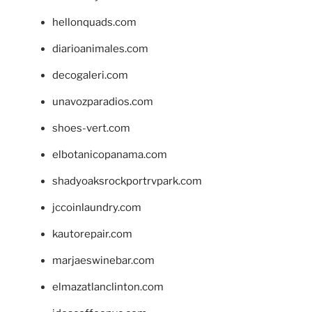
hellonquads.com
diarioanimales.com
decogaleri.com
unavozparadios.com
shoes-vert.com
elbotanicopanama.com
shadyoaksrockportrvpark.com
jccoinlaundry.com
kautorepair.com
marjaeswinebar.com
elmazatlanclinton.com