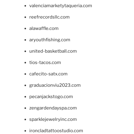
valenciamarketytaqueria.com
reefrecordsllc.com
alawaffle.com
aryouthfishing.com
united-basketball.com
tios-tacos.com
cafecito-satx.com
graduacionviu2023.com
pecanjackstogo.com
zengardendayspa.com
sparklejewelryinc.com
ironcladtattoostudio.com