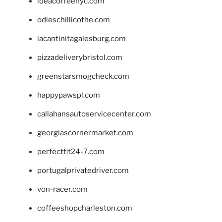
ideacoffeenyc.com
odieschillicothe.com
lacantinitagalesburg.com
pizzadeliverybristol.com
greenstarsmogcheck.com
happypawspl.com
callahansautoservicecenter.com
georgiascornermarket.com
perfectfit24-7.com
portugalprivatedriver.com
von-racer.com
coffeeshopcharleston.com