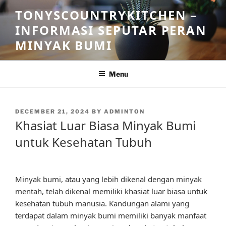
Skip
TONYSCOUNTRYKITCHEN –
to
INFORMASI SEPUTAR PERAN
content
MINYAK BUMI
Menu
POSTED
DECEMBER 21, 2024
BY
ADMINTON
ON
Khasiat Luar Biasa Minyak Bumi
untuk Kesehatan Tubuh
Minyak bumi, atau yang lebih dikenal dengan minyak
mentah, telah dikenal memiliki khasiat luar biasa untuk
kesehatan tubuh manusia. Kandungan alami yang
terdapat dalam minyak bumi memiliki banyak manfaat