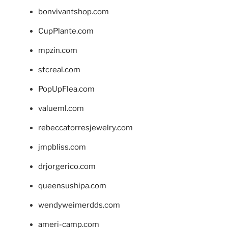
bonvivantshop.com
CupPlante.com
mpzin.com
stcreal.com
PopUpFlea.com
valueml.com
rebeccatorresjewelry.com
jmpbliss.com
drjorgerico.com
queensushipa.com
wendyweimerdds.com
ameri-camp.com