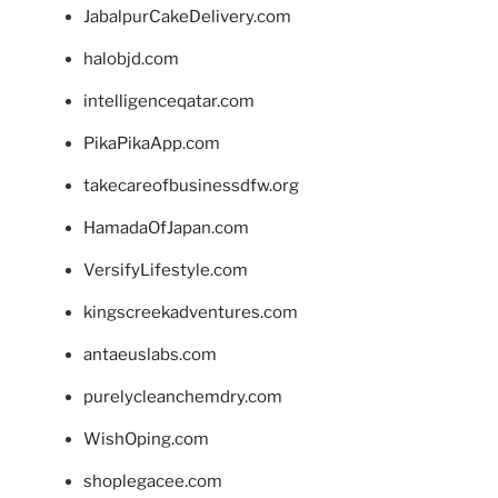
JabalpurCakeDelivery.com
halobjd.com
intelligenceqatar.com
PikaPikaApp.com
takecareofbusinessdfw.org
HamadaOfJapan.com
VersifyLifestyle.com
kingscreekadventures.com
antaeuslabs.com
purelycleanchemdry.com
WishOping.com
shoplegacee.com