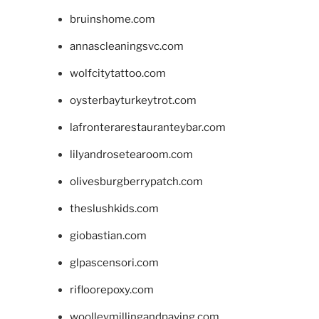
bruinshome.com
annascleaningsvc.com
wolfcitytattoo.com
oysterbayturkeytrot.com
lafronterarestauranteybar.com
lilyandrosetearoom.com
olivesburgberrypatch.com
theslushkids.com
giobastian.com
glpascensori.com
rifloorepoxy.com
woolleymillingandpaving.com