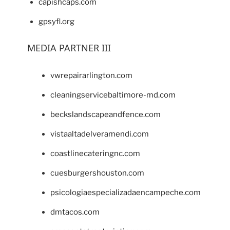
capishcaps.com
gpsyfl.org
MEDIA PARTNER III
vwrepairarlington.com
cleaningservicebaltimore-md.com
beckslandscapeandfence.com
vistaaltadelveramendi.com
coastlinecateringnc.com
cuesburgershouston.com
psicologiaespecializadaencampeche.com
dmtacos.com