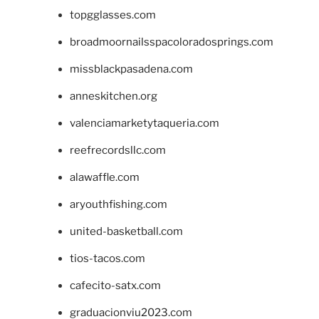
topgglasses.com
broadmoornailsspacoloradosprings.com
missblackpasadena.com
anneskitchen.org
valenciamarketytaqueria.com
reefrecordsllc.com
alawaffle.com
aryouthfishing.com
united-basketball.com
tios-tacos.com
cafecito-satx.com
graduacionviu2023.com