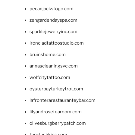
pecanjackstogo.com
zengardendayspa.com
sparklejewelryinc.com
ironcladtattoostudio.com
bruinshome.com
annascleaningsvc.com
wolfcitytattoo.com
oysterbayturkeytrot.com
lafronterarestauranteybar.com
lilyandrosetearoom.com
olivesburgberrypatch.com
theslushkids.com