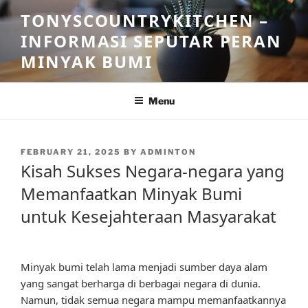
Skip
TONYSCOUNTRYKITCHEN –
to
INFORMASI SEPUTAR PERAN
content
MINYAK BUMI
Menu
POSTED
FEBRUARY 21, 2025
BY
ADMINTON
ON
Kisah Sukses Negara-negara yang
Memanfaatkan Minyak Bumi
untuk Kesejahteraan Masyarakat
Minyak bumi telah lama menjadi sumber daya alam
yang sangat berharga di berbagai negara di dunia.
Namun, tidak semua negara mampu memanfaatkannya