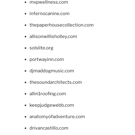
mxpwellness.com
infernocanine.com
thepaperhousecollection.com
allisonwillisholley.com
solslite.org
portwayinn.com
djmaddogmusic.com
thesoundarchitects.com
allin1roofing.com
keepjudgewebb.com
anatomyofadventure.com
drivancastillo.com