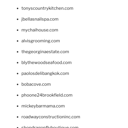
tonyscountrykitchen.com
jbellasnailspa.com
mychaihouse.com
alvisgrooming.com
thegeorginaestate.com
blythewoodseafood.com
paolosdelibangkok.com
bobacove.com
phoone24brookfield.com
mickeybarmama.com
roadwayconstructioninc.com
shopdragonflyboutique.com