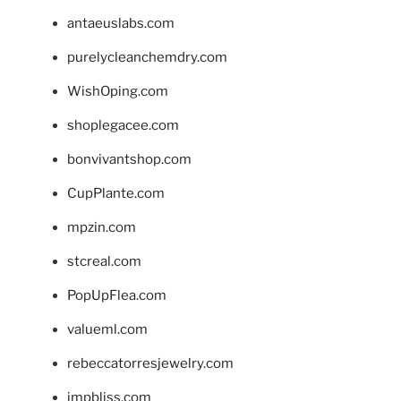
antaeuslabs.com
purelycleanchemdry.com
WishOping.com
shoplegacee.com
bonvivantshop.com
CupPlante.com
mpzin.com
stcreal.com
PopUpFlea.com
valueml.com
rebeccatorresjewelry.com
jmpbliss.com