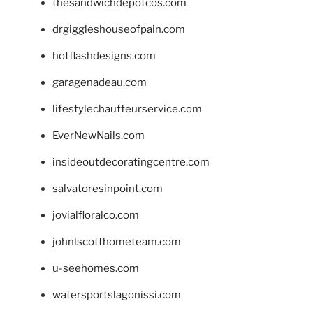
thesandwichdepotcos.com
drgiggleshouseofpain.com
hotflashdesigns.com
garagenadeau.com
lifestylechauffeurservice.com
EverNewNails.com
insideoutdecoratingcentre.com
salvatoresinpoint.com
jovialfloralco.com
johnlscotthometeam.com
u-seehomes.com
watersportslagonissi.com