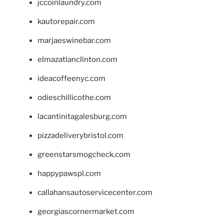
jccoinlaundry.com
kautorepair.com
marjaeswinebar.com
elmazatlanclinton.com
ideacoffeenyc.com
odieschillicothe.com
lacantinitagalesburg.com
pizzadeliverybristol.com
greenstarsmogcheck.com
happypawspl.com
callahansautoservicecenter.com
georgiascornermarket.com