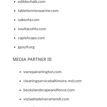
ediblechalk.com
tabletennisnearme.com
oaksofa.com
soultacohtx.com
capishcaps.com
gpsyfl.org
MEDIA PARTNER III
vwrepairarlington.com
cleaningservicebaltimore-md.com
beckslandscapeandfence.com
vistaaltadelveramendi.com