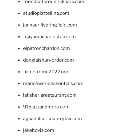
friendsofbroderickpark.com
studiopiattellina.com
jannagrillspringfield.com
fujiyamacharleston.com
elpatronchardon.com
donglaishun-order.com
fiamc-rome2022.org
mariceworldessentials.com
lafisheriarestaurant.com
915jazzandmore.com
aguadulce-countryfair.com
jakehovis.com