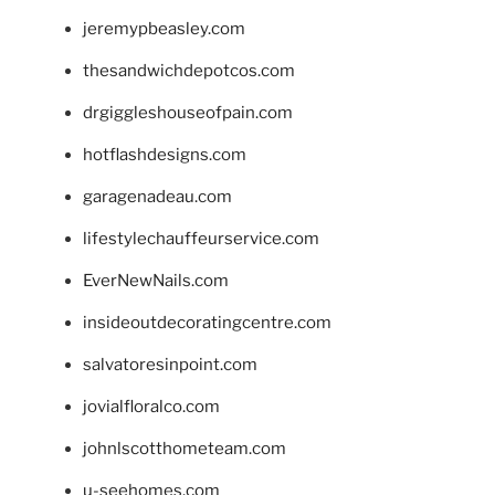
jeremypbeasley.com
thesandwichdepotcos.com
drgiggleshouseofpain.com
hotflashdesigns.com
garagenadeau.com
lifestylechauffeurservice.com
EverNewNails.com
insideoutdecoratingcentre.com
salvatoresinpoint.com
jovialfloralco.com
johnlscotthometeam.com
u-seehomes.com