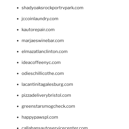
shadyoaksrockportrvpark.com
jccoinlaundry.com
kautorepair.com
marjaeswinebar.com
elmazatlanclinton.com
ideacoffeenyc.com
odieschillicothe.com
lacantinitagalesburg.com
pizzadeliverybristol.com
greenstarsmogcheck.com
happypawspl.com
callahansautoservicecenter.com