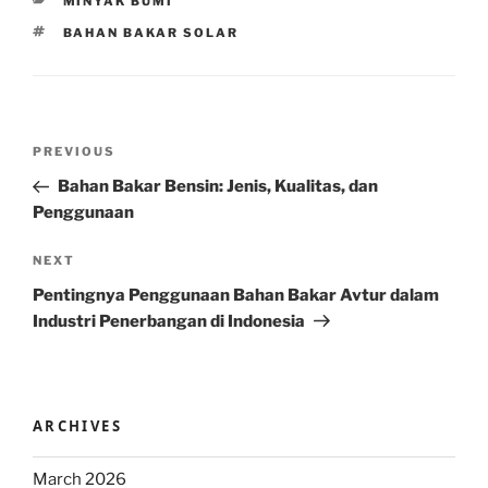
CATEGORIES
MINYAK BUMI
TAGS
BAHAN BAKAR SOLAR
Post
Previous
PREVIOUS
navigation
Post
Bahan Bakar Bensin: Jenis, Kualitas, dan
Penggunaan
Next
NEXT
Post
Pentingnya Penggunaan Bahan Bakar Avtur dalam
Industri Penerbangan di Indonesia
ARCHIVES
March 2026