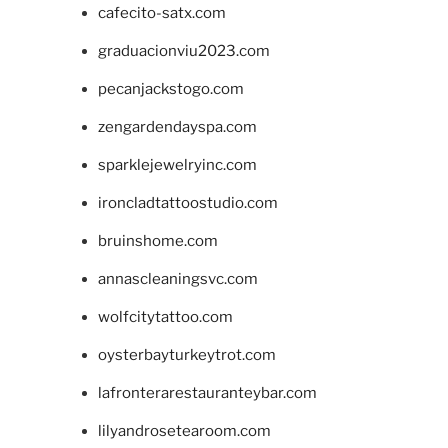
cafecito-satx.com
graduacionviu2023.com
pecanjackstogo.com
zengardendayspa.com
sparklejewelryinc.com
ironcladtattoostudio.com
bruinshome.com
annascleaningsvc.com
wolfcitytattoo.com
oysterbayturkeytrot.com
lafronterarestauranteybar.com
lilyandrosetearoom.com