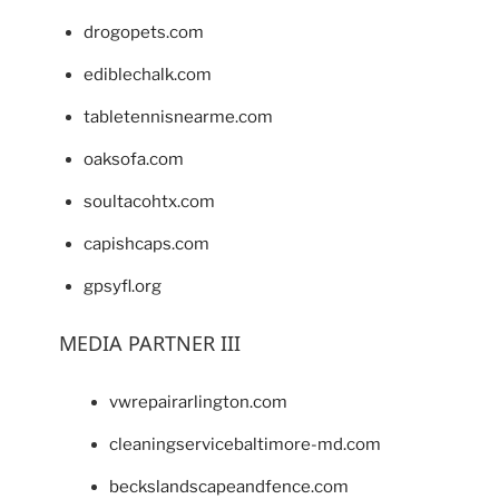
drogopets.com
ediblechalk.com
tabletennisnearme.com
oaksofa.com
soultacohtx.com
capishcaps.com
gpsyfl.org
MEDIA PARTNER III
vwrepairarlington.com
cleaningservicebaltimore-md.com
beckslandscapeandfence.com