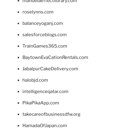
mandelaeffectlibrary.com
roselynns.com
balanceyoganj.com
salesforceblogs.com
TrainGames365.com
BaytownEvaCationRentals.com
JabalpurCakeDelivery.com
halobjd.com
intelligenceqatar.com
PikaPikaApp.com
takecareofbusinessdfw.org
HamadaOfJapan.com