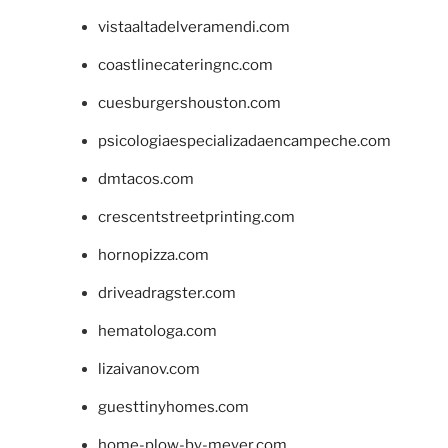
vistaaltadelveramendi.com
coastlinecateringnc.com
cuesburgershouston.com
psicologiaespecializadaencampeche.com
dmtacos.com
crescentstreetprinting.com
hornopizza.com
driveadragster.com
hematologa.com
lizaivanov.com
guesttinyhomes.com
home-plow-by-meyer.com