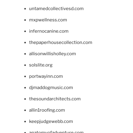
untamedcollectivesd.com
mxpwellness.com
infernocanine.com
thepaperhousecollection.com
allisonwillisholley.com
solslite.org
portwayinn.com
djmaddogmusic.com
thesoundarchitects.com
allin1roofing.com
keepjudgewebb.com
anatomyofadventure.com