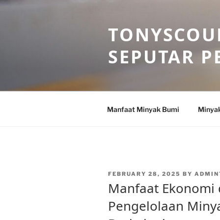
Skip
to
TONYSCOU
content
SEPUTAR P
Manfaat Minyak Bumi
Minya
POSTED
FEBRUARY 28, 2025
BY
ADMIN
ON
Manfaat Ekonomi 
Pengelolaan Miny