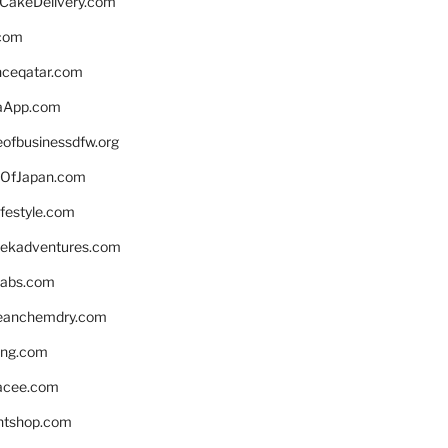
rCakeDelivery.com
.com
enceqatar.com
aApp.com
eofbusinessdfw.org
OfJapan.com
ifestyle.com
eekadventures.com
labs.com
leanchemdry.com
ing.com
acee.com
ntshop.com