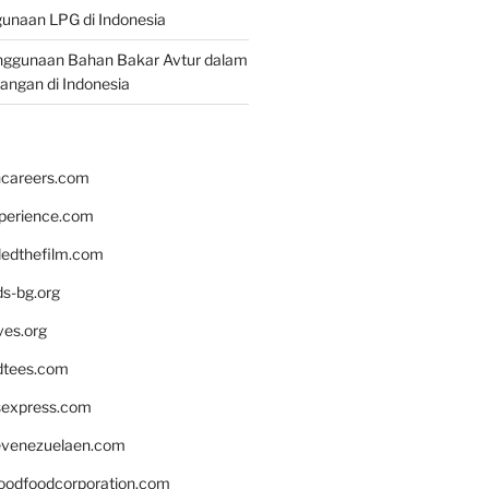
unaan LPG di Indonesia
nggunaan Bahan Bakar Avtur dalam
bangan di Indonesia
hcareers.com
xperience.com
edthefilm.com
ds-bg.org
ves.org
tees.com
rsexpress.com
venezuelaen.com
oodfoodcorporation.com