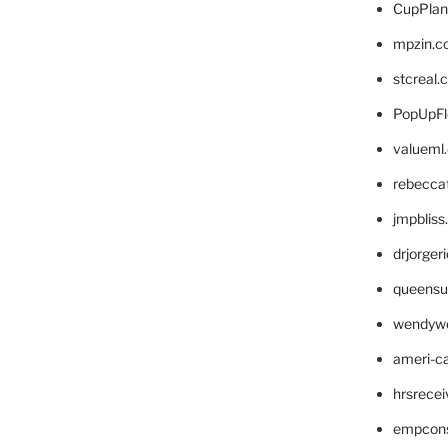
CupPlan
mpzin.c
stcreal.
PopUpFl
valueml
rebecca
jmpblis
drjorger
queensu
wendyw
ameri-
hrsrece
empcon