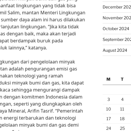
anfaat lingkungan yang tidak bisa
December 20
 Emil Salim, mantan Menteri Lingkungan
November 20
 sumber daya alam ini harus dilakukan
njutan lingkungan. “Jika kita tidak
October 2024
s dengan baik, maka akan terjadi
September 20
dapat berdampak buruk pada
k lainnya,” katanya.
August 2024
ngkungan dari pengelolaan minyak
utan adalah pengurangan emisi gas
akan teknologi yang ramah
M
T
uksi minyak bumi dan gas, kita dapat
 kaca sehingga mengurangi dampak
alan dengan komitmen Indonesia dalam
3
4
ngan, seperti yang diungkapkan oleh
10
11
a Mineral, Arifin Tasrif. “Pemerintah
energi terbarukan dan teknologi
17
18
elolaan minyak bumi dan gas demi
24
25