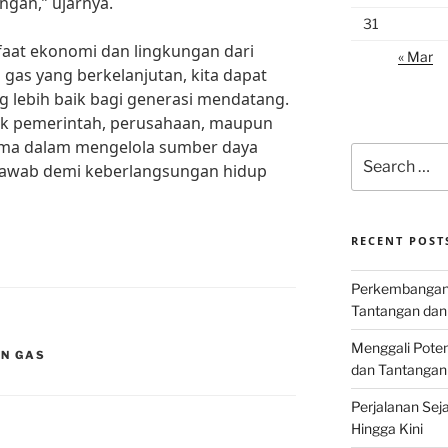
ngan,” ujarnya.
31
at ekonomi dan lingkungan dari
« Mar
gas yang berkelanjutan, kita dapat
 lebih baik bagi generasi mendatang.
aik pemerintah, perusahaan, maupun
ama dalam mengelola sumber daya
Search
 jawab demi keberlangsungan hidup
for:
RECENT POST
Perkembangan I
Tantangan dan
Menggali Poten
AN GAS
dan Tantangan
Perjalanan Seja
Hingga Kini