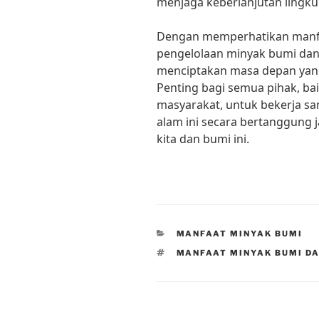
menjaga keberlanjutan lingku
Dengan memperhatikan manfa
pengelolaan minyak bumi dan 
menciptakan masa depan yang
Penting bagi semua pihak, b
masyarakat, untuk bekerja s
alam ini secara bertanggung
kita dan bumi ini.
CATEGORIES
MANFAAT MINYAK BUMI
TAGS
MANFAAT MINYAK BUMI D