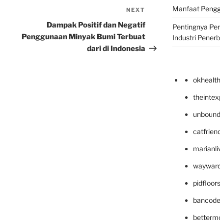
Manfaat Pengg
NEXT
Next
Post
Dampak Positif dan Negatif
Pentingnya Pe
Penggunaan Minyak Bumi Terbuat
Industri Pener
dari di Indonesia
okhealt
theinte
unbound
catfrien
marianli
wayward
pidfloo
bancode
betterm