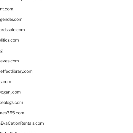
nnt.com
gender.com
ardssale.com
litics.com
rg
neves.com
ffectlibrary.com
ns.com
yoganj.com
rceblogs.com
ames365.com
EvaCationRentals.com