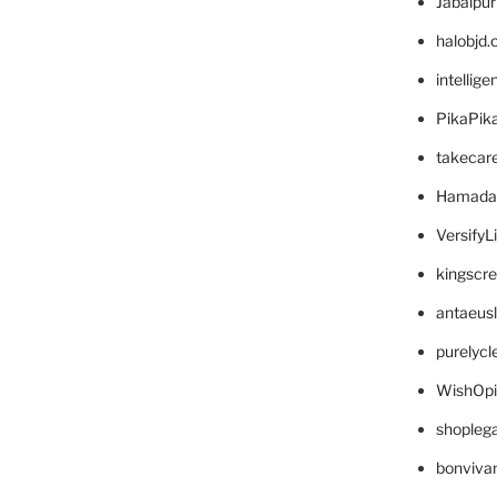
Jabalpu
halobjd
intellig
PikaPik
takecar
Hamada
VersifyL
kingscr
antaeus
purelyc
WishOp
shopleg
bonviva