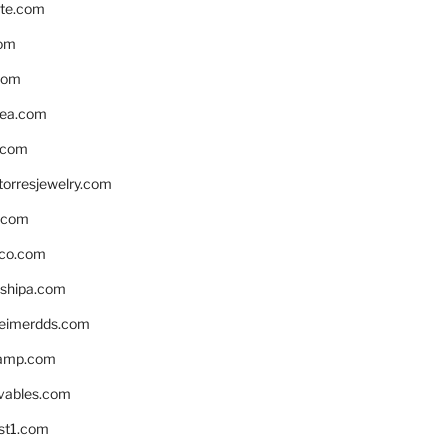
te.com
om
com
ea.com
.com
torresjewelry.com
s.com
ico.com
shipa.com
eimerdds.com
camp.com
ivables.com
st1.com