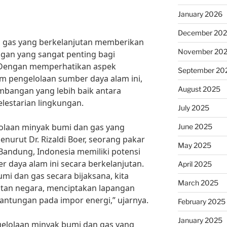
January 2026
December 20
 gas yang berkelanjutan memberikan
November 20
gan yang sangat penting bagi
. Dengan memperhatikan aspek
September 20
m pengelolaan sumber daya alam ini,
August 2025
mbangan yang lebih baik antara
estarian lingkungan.
July 2025
olaan minyak bumi dan gas yang
June 2025
enurut Dr. Rizaldi Boer, seorang pakar
May 2025
i Bandung, Indonesia memiliki potensi
 daya alam ini secara berkelanjutan.
April 2025
i dan gas secara bijaksana, kita
March 2025
tan negara, menciptakan lapangan
antungan pada impor energi,” ujarnya.
February 2025
January 2025
gelolaan minyak bumi dan gas yang