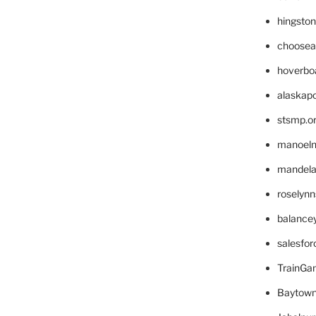
hingsto
choosea
hoverbo
alaskapo
stsmp.o
manoel
mandelae
roselyn
balance
salesfo
TrainG
Baytown