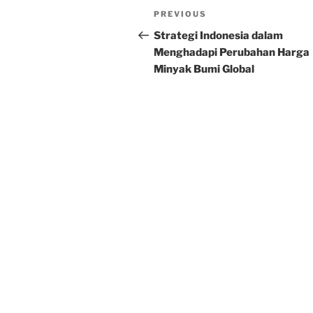
Post
Previous
PREVIOUS
navigation
Post
Strategi Indonesia dalam
Menghadapi Perubahan Harga
Minyak Bumi Global