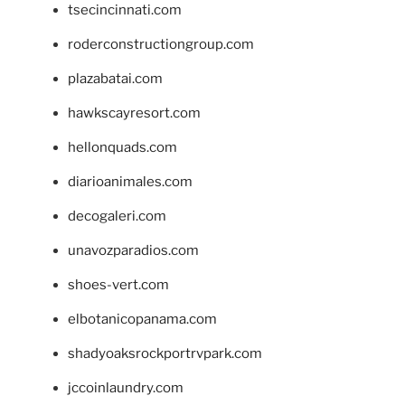
tsecincinnati.com
roderconstructiongroup.com
plazabatai.com
hawkscayresort.com
hellonquads.com
diarioanimales.com
decogaleri.com
unavozparadios.com
shoes-vert.com
elbotanicopanama.com
shadyoaksrockportrvpark.com
jccoinlaundry.com