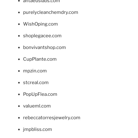
antaeuslabs.com
purelycleanchemdry.com
WishOping.com
shoplegacee.com
bonvivantshop.com
CupPlante.com
mpzin.com
stcreal.com
PopUpFlea.com
valueml.com
rebeccatorresjewelry.com
jmpbliss.com