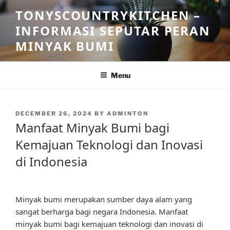
Skip
TONYSCOUNTRYKITCHEN –
to
INFORMASI SEPUTAR PERAN
content
MINYAK BUMI
Menu
POSTED
DECEMBER 26, 2024
BY
ADMINTON
ON
Manfaat Minyak Bumi bagi
Kemajuan Teknologi dan Inovasi
di Indonesia
Minyak bumi merupakan sumber daya alam yang
sangat berharga bagi negara Indonesia. Manfaat
minyak bumi bagi kemajuan teknologi dan inovasi di