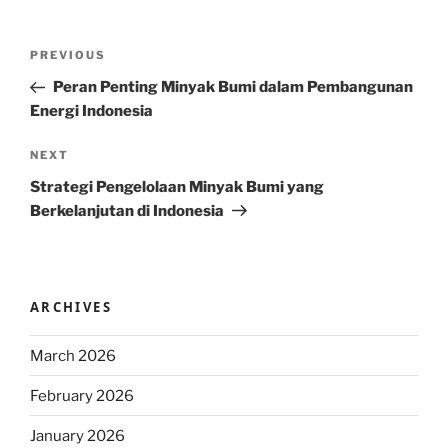
Post
Previous
PREVIOUS
navigation
Post
Peran Penting Minyak Bumi dalam Pembangunan
Energi Indonesia
Next
NEXT
Post
Strategi Pengelolaan Minyak Bumi yang
Berkelanjutan di Indonesia
ARCHIVES
March 2026
February 2026
January 2026