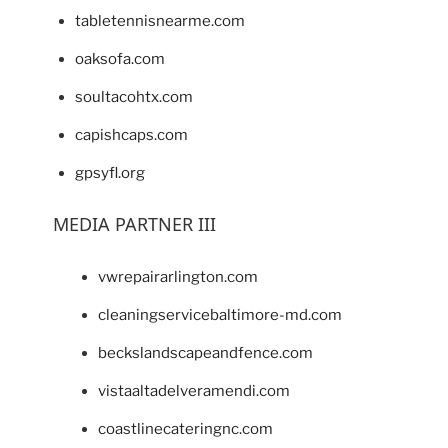
tabletennisnearme.com
oaksofa.com
soultacohtx.com
capishcaps.com
gpsyfl.org
MEDIA PARTNER III
vwrepairarlington.com
cleaningservicebaltimore-md.com
beckslandscapeandfence.com
vistaaltadelveramendi.com
coastlinecateringnc.com