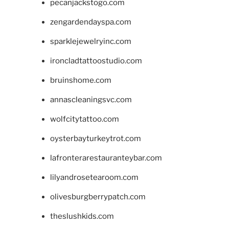
pecanjackstogo.com
zengardendayspa.com
sparklejewelryinc.com
ironcladtattoostudio.com
bruinshome.com
annascleaningsvc.com
wolfcitytattoo.com
oysterbayturkeytrot.com
lafronterarestauranteybar.com
lilyandrosetearoom.com
olivesburgberrypatch.com
theslushkids.com