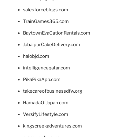
salesforceblogs.com
TrainGames365.com
BaytownEvaCationRentals.com
JabalpurCakeDelivery.com
halobjd.com
intelligenceqatar.com
PikaPikaApp.com
takecareofbusinessdfw.org
HamadaOfJapan.com
VersifyLifestyle.com
kingscreekadventures.com