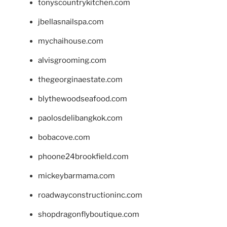
tonyscountrykitchen.com
jbellasnailspa.com
mychaihouse.com
alvisgrooming.com
thegeorginaestate.com
blythewoodseafood.com
paolosdelibangkok.com
bobacove.com
phoone24brookfield.com
mickeybarmama.com
roadwayconstructioninc.com
shopdragonflyboutique.com