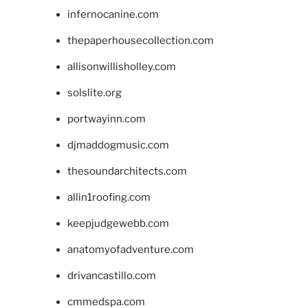
infernocanine.com
thepaperhousecollection.com
allisonwillisholley.com
solslite.org
portwayinn.com
djmaddogmusic.com
thesoundarchitects.com
allin1roofing.com
keepjudgewebb.com
anatomyofadventure.com
drivancastillo.com
cmmedspa.com