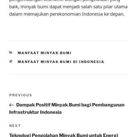
baik, minyak bumi dapat menjadi salah satu pilar utama
dalam memajukan perekonomian Indonesia ke depan.
CATEGORIES
MANFAAT MINYAK BUMI
TAGS
MANFAAT MINYAK BUMI DI INDONESIA
Post
Previous
PREVIOUS
navigation
Post
Dampak Positif Minyak Bumi bagi Pembangunan
Infrastruktur Indonesia
Next
NEXT
Post
Teknologi Pengolahan Minyak Bumi untuk Energi