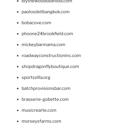
blythewoodseafood.com
paolosdelibangkok.com
bobacove.com
phoone24brookfield.com
mickeybarmama.com
roadwayconstructioninc.com
shopdragonflyboutique.com
sportszilla.org
batchprovisionsbar.com
brasserie-gobette.com
musicrearte.com
morseysfarms.com