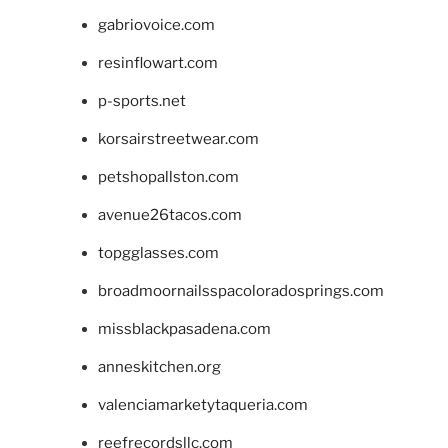
gabriovoice.com
resinflowart.com
p-sports.net
korsairstreetwear.com
petshopallston.com
avenue26tacos.com
topgglasses.com
broadmoornailsspacoloradosprings.com
missblackpasadena.com
anneskitchen.org
valenciamarketytaqueria.com
reefrecordsllc.com