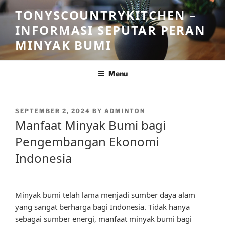
Skip
TONYSCOUNTRYKITCHEN –
to
INFORMASI SEPUTAR PERAN
content
MINYAK BUMI
Menu
POSTED
SEPTEMBER 2, 2024
BY
ADMINTON
ON
Manfaat Minyak Bumi bagi
Pengembangan Ekonomi
Indonesia
Minyak bumi telah lama menjadi sumber daya alam
yang sangat berharga bagi Indonesia. Tidak hanya
sebagai sumber energi, manfaat minyak bumi bagi