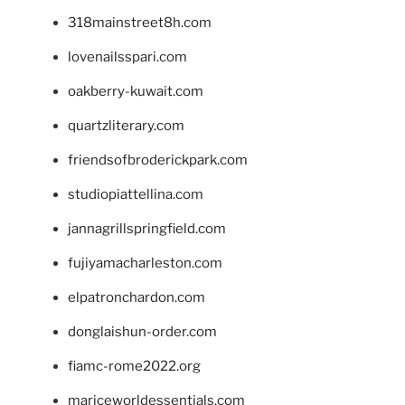
318mainstreet8h.com
lovenailsspari.com
oakberry-kuwait.com
quartzliterary.com
friendsofbroderickpark.com
studiopiattellina.com
jannagrillspringfield.com
fujiyamacharleston.com
elpatronchardon.com
donglaishun-order.com
fiamc-rome2022.org
mariceworldessentials.com