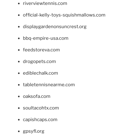
riverviewtennis.com
official-kelly-toys-squishmallows.com
displaygardenonsuncrest.org
bbq-empire-usa.com
feedstoreva.com
drogopets.com
ediblechalk.com
tabletennisnearme.com
oaksofa.com
soultacohtx.com
capishcaps.com
gpsyfl.org