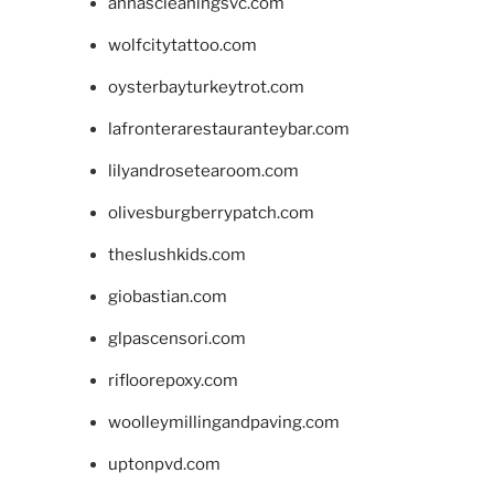
annascleaningsvc.com
wolfcitytattoo.com
oysterbayturkeytrot.com
lafronterarestauranteybar.com
lilyandrosetearoom.com
olivesburgberrypatch.com
theslushkids.com
giobastian.com
glpascensori.com
rifloorepoxy.com
woolleymillingandpaving.com
uptonpvd.com