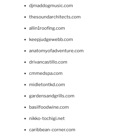
djmaddogmusic.com
thesoundarchitects.com
allin1roofing.com
keepjudgewebb.com
anatomyofadventure.com
drivancastillo.com
cmmedspa.com
midletontkd.com
gardensandgrills.com
basilfoodwine.com
nikko-tochigi.net
caribbean-corner.com