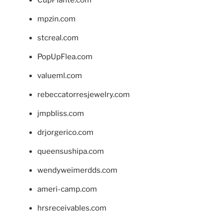
mpzin.com
stcreal.com
PopUpFlea.com
valueml.com
rebeccatorresjewelry.com
jmpbliss.com
drjorgerico.com
queensushipa.com
wendyweimerdds.com
ameri-camp.com
hrsreceivables.com