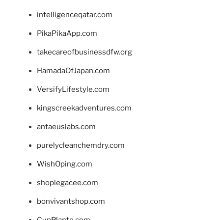
intelligenceqatar.com
PikaPikaApp.com
takecareofbusinessdfw.org
HamadaOfJapan.com
VersifyLifestyle.com
kingscreekadventures.com
antaeuslabs.com
purelycleanchemdry.com
WishOping.com
shoplegacee.com
bonvivantshop.com
CupPlante.com