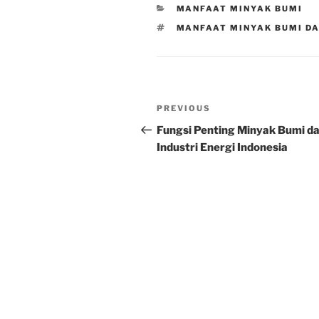
CATEGORIES
MANFAAT MINYAK BUMI
TAGS
MANFAAT MINYAK BUMI D
Post
Previous
PREVIOUS
navigation
Post
Fungsi Penting Minyak Bumi d
Industri Energi Indonesia