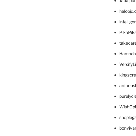
Jabalpu
halobjd
intellig
PikaPik
takecar
Hamada
VersifyL
kingscr
antaeus
purelyc
WishOp
shopleg
bonviva