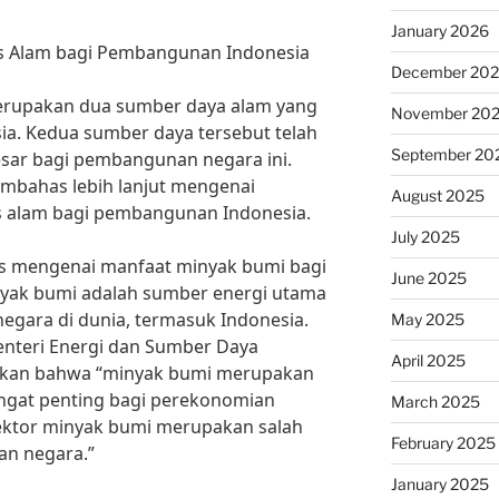
January 2026
s Alam bagi Pembangunan Indonesia
December 20
erupakan dua sumber daya alam yang
November 20
ia. Kedua sumber daya tersebut telah
September 20
sar bagi pembangunan negara ini.
membahas lebih lanjut mengenai
August 2025
s alam bagi pembangunan Indonesia.
July 2025
as mengenai manfaat minyak bumi bagi
June 2025
yak bumi adalah sumber energi utama
egara di dunia, termasuk Indonesia.
May 2025
nteri Energi dan Sumber Daya
April 2025
atakan bahwa “minyak bumi merupakan
angat penting bagi perekonomian
March 2025
sektor minyak bumi merupakan salah
February 2025
an negara.”
January 2025