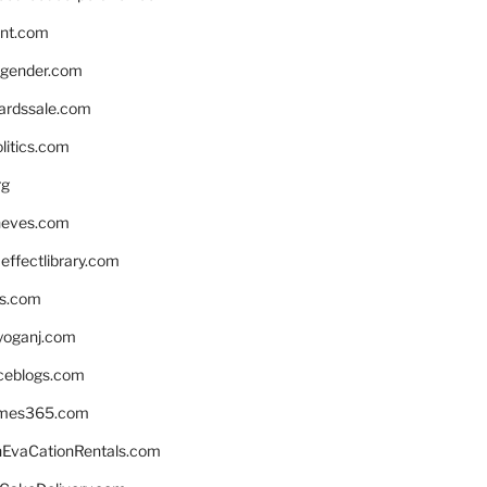
nnt.com
gender.com
ardssale.com
litics.com
rg
neves.com
ffectlibrary.com
ns.com
yoganj.com
rceblogs.com
ames365.com
EvaCationRentals.com