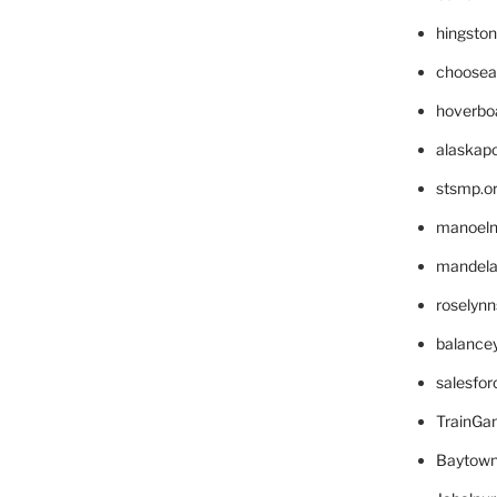
hingsto
choosea
hoverbo
alaskapo
stsmp.o
manoel
mandelae
roselyn
balance
salesfo
TrainG
Baytown