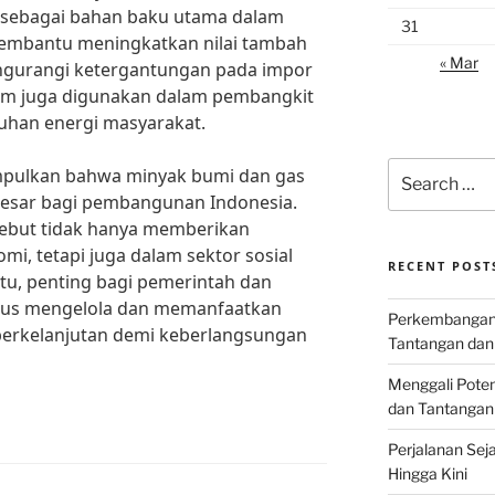
sebagai bahan baku utama dalam
31
 membantu meningkatkan nilai tambah
« Mar
ngurangi ketergantungan pada impor
alam juga digunakan dalam pembangkit
uhan energi masyarakat.
Search
mpulkan bahwa minyak bumi dan gas
for:
besar bagi pembangunan Indonesia.
ebut tidak hanya memberikan
mi, tetapi juga dalam sektor sosial
RECENT POST
itu, penting bagi pemerintah dan
terus mengelola dan memanfaatkan
Perkembangan I
 berkelanjutan demi keberlangsungan
Tantangan dan
Menggali Poten
dan Tantangan
Perjalanan Seja
Hingga Kini