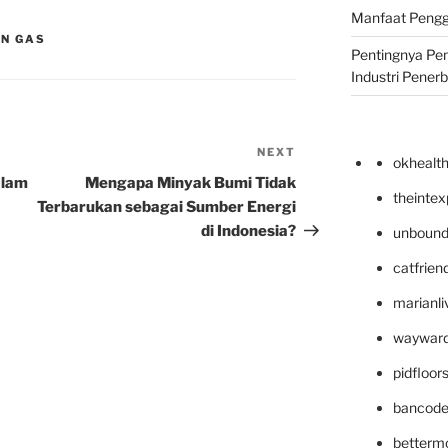
Manfaat Pengg
AN GAS
Pentingnya Pe
Industri Pener
NEXT
Next
okhealt
Post
alam
Mengapa Minyak Bumi Tidak
theinte
Terbarukan sebagai Sumber Energi
di Indonesia?
unbound
catfrien
marianli
wayward
pidfloo
bancode
betterm