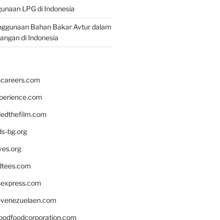
unaan LPG di Indonesia
nggunaan Bahan Bakar Avtur dalam
bangan di Indonesia
hcareers.com
xperience.com
edthefilm.com
ds-bg.org
ves.org
tees.com
rsexpress.com
venezuelaen.com
oodfoodcorporation.com