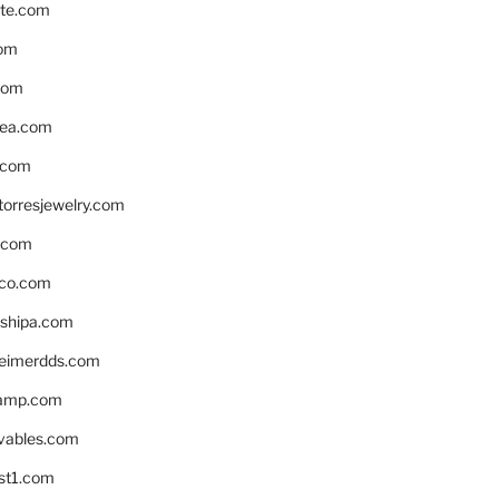
te.com
om
com
ea.com
.com
torresjewelry.com
s.com
ico.com
shipa.com
eimerdds.com
camp.com
ivables.com
st1.com