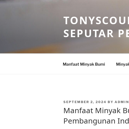
Skip
to
TONYSCOU
content
SEPUTAR P
Manfaat Minyak Bumi
Minya
POSTED
SEPTEMBER 2, 2024
BY
ADMI
ON
Manfaat Minyak B
Pembangunan Ind