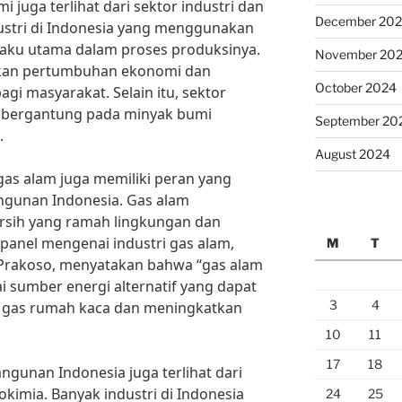
i juga terlihat dari sektor industri dan
December 20
dustri di Indonesia yang menggunakan
aku utama dalam proses produksinya.
November 20
kan pertumbuhan ekonomi dan
October 2024
gi masyarakat. Selain itu, sektor
t bergantung pada minyak bumi
September 20
.
August 2024
gas alam juga memiliki peran yang
gunan Indonesia. Gas alam
rsih yang ramah lingkungan dan
 panel mengenai industri gas alam,
M
T
 Prakoso, menyatakan bahwa “gas alam
i sumber energi alternatif yang dapat
3
4
gas rumah kaca dan meningkatkan
10
11
17
18
gunan Indonesia juga terlihat dari
okimia. Banyak industri di Indonesia
24
25