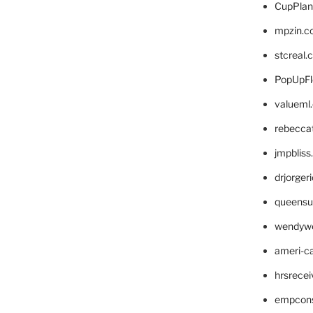
CupPlan
mpzin.c
stcreal.
PopUpFl
valueml
rebecca
jmpblis
drjorger
queensu
wendyw
ameri-
hrsrece
empcon