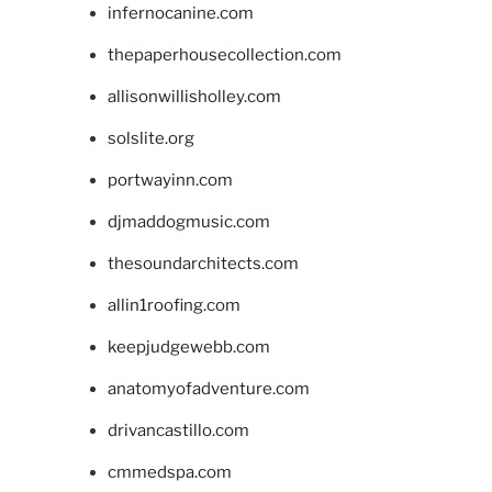
infernocanine.com
thepaperhousecollection.com
allisonwillisholley.com
solslite.org
portwayinn.com
djmaddogmusic.com
thesoundarchitects.com
allin1roofing.com
keepjudgewebb.com
anatomyofadventure.com
drivancastillo.com
cmmedspa.com