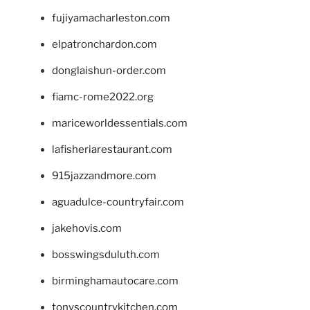
fujiyamacharleston.com
elpatronchardon.com
donglaishun-order.com
fiamc-rome2022.org
mariceworldessentials.com
lafisheriarestaurant.com
915jazzandmore.com
aguadulce-countryfair.com
jakehovis.com
bosswingsduluth.com
birminghamautocare.com
tonyscountrykitchen.com