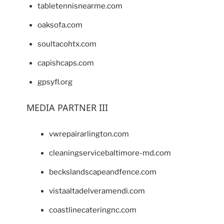
tabletennisnearme.com
oaksofa.com
soultacohtx.com
capishcaps.com
gpsyfl.org
MEDIA PARTNER III
vwrepairarlington.com
cleaningservicebaltimore-md.com
beckslandscapeandfence.com
vistaaltadelveramendi.com
coastlinecateringnc.com