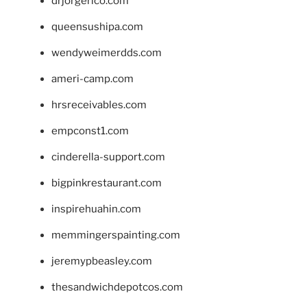
drjorgerico.com
queensushipa.com
wendyweimerdds.com
ameri-camp.com
hrsreceivables.com
empconst1.com
cinderella-support.com
bigpinkrestaurant.com
inspirehuahin.com
memmingerspainting.com
jeremypbeasley.com
thesandwichdepotcos.com