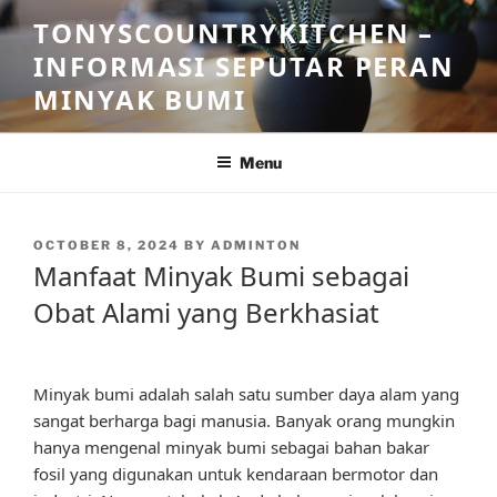
Skip
TONYSCOUNTRYKITCHEN –
to
INFORMASI SEPUTAR PERAN
content
MINYAK BUMI
Menu
POSTED
OCTOBER 8, 2024
BY
ADMINTON
ON
Manfaat Minyak Bumi sebagai
Obat Alami yang Berkhasiat
Minyak bumi adalah salah satu sumber daya alam yang
sangat berharga bagi manusia. Banyak orang mungkin
hanya mengenal minyak bumi sebagai bahan bakar
fosil yang digunakan untuk kendaraan bermotor dan