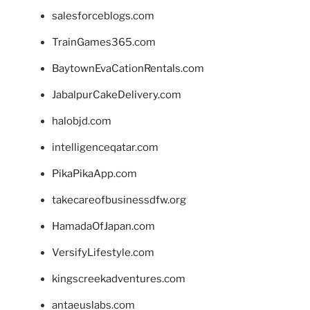
salesforceblogs.com
TrainGames365.com
BaytownEvaCationRentals.com
JabalpurCakeDelivery.com
halobjd.com
intelligenceqatar.com
PikaPikaApp.com
takecareofbusinessdfw.org
HamadaOfJapan.com
VersifyLifestyle.com
kingscreekadventures.com
antaeuslabs.com