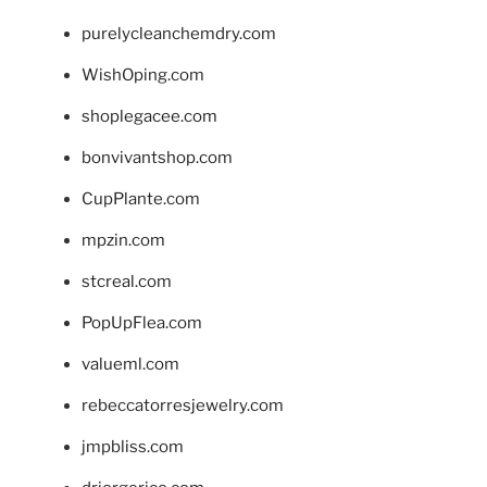
purelycleanchemdry.com
WishOping.com
shoplegacee.com
bonvivantshop.com
CupPlante.com
mpzin.com
stcreal.com
PopUpFlea.com
valueml.com
rebeccatorresjewelry.com
jmpbliss.com