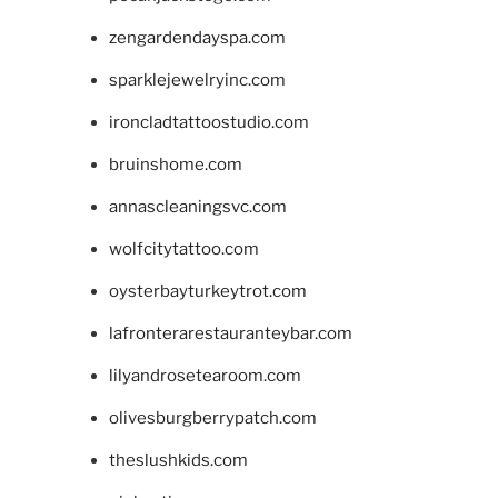
zengardendayspa.com
sparklejewelryinc.com
ironcladtattoostudio.com
bruinshome.com
annascleaningsvc.com
wolfcitytattoo.com
oysterbayturkeytrot.com
lafronterarestauranteybar.com
lilyandrosetearoom.com
olivesburgberrypatch.com
theslushkids.com