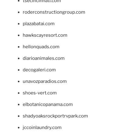
tsecincinnati.com
roderconstructiongroup.com
plazabatai.com
hawkscayresort.com
hellonquads.com
diarioanimales.com
decogaleri.com
unavozparadios.com
shoes-vert.com
elbotanicopanama.com
shadyoaksrockportrvpark.com
jccoinlaundry.com