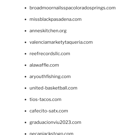
broadmoornailsspacoloradosprings.com
missblackpasadena.com
anneskitchen.org
valenciamarketytaqueria.com
reefrecordsllc.com
alawaffle.com
aryouthfishing.com
united-basketball.com
tios-tacos.com
cafecito-satx.com
graduacionviu2023.com
pecanjackstogo.com