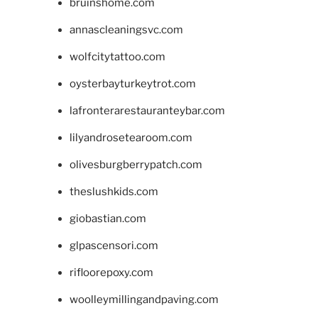
bruinshome.com
annascleaningsvc.com
wolfcitytattoo.com
oysterbayturkeytrot.com
lafronterarestauranteybar.com
lilyandrosetearoom.com
olivesburgberrypatch.com
theslushkids.com
giobastian.com
glpascensori.com
rifloorepoxy.com
woolleymillingandpaving.com