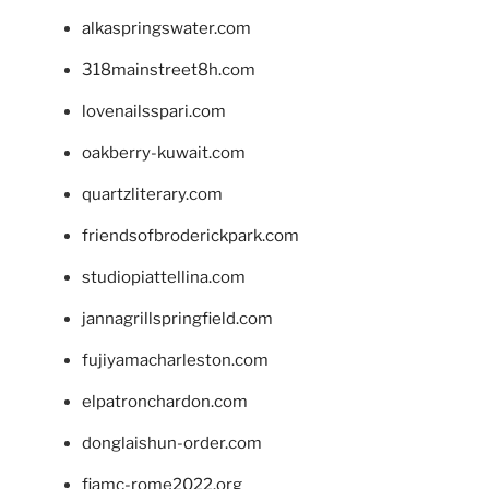
alkaspringswater.com
318mainstreet8h.com
lovenailsspari.com
oakberry-kuwait.com
quartzliterary.com
friendsofbroderickpark.com
studiopiattellina.com
jannagrillspringfield.com
fujiyamacharleston.com
elpatronchardon.com
donglaishun-order.com
fiamc-rome2022.org