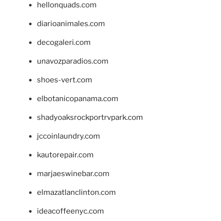
hellonquads.com
diarioanimales.com
decogaleri.com
unavozparadios.com
shoes-vert.com
elbotanicopanama.com
shadyoaksrockportrvpark.com
jccoinlaundry.com
kautorepair.com
marjaeswinebar.com
elmazatlanclinton.com
ideacoffeenyc.com