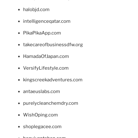
halobjd.com
intelligenceqatar.com
PikaPikaApp.com
takecareofbusinessdfw.org
HamadaOfJapan.com
VersifyLifestyle.com
kingscreekadventures.com
antaeuslabs.com
purelycleanchemdry.com
WishOping.com
shoplegacee.com