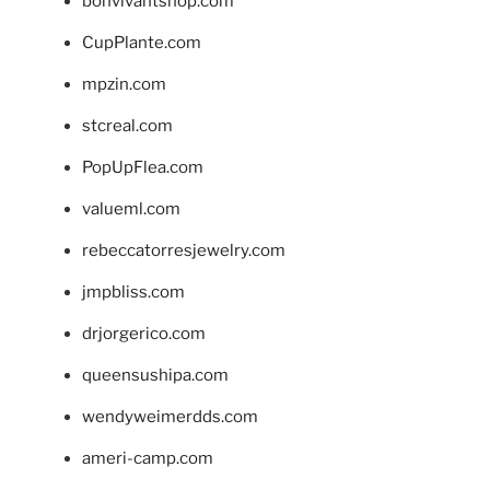
bonvivantshop.com
CupPlante.com
mpzin.com
stcreal.com
PopUpFlea.com
valueml.com
rebeccatorresjewelry.com
jmpbliss.com
drjorgerico.com
queensushipa.com
wendyweimerdds.com
ameri-camp.com