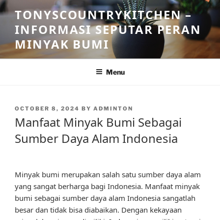
Skip
TONYSCOUNTRYKITCHEN –
to
INFORMASI SEPUTAR PERAN
content
MINYAK BUMI
Menu
POSTED
OCTOBER 8, 2024
BY
ADMINTON
ON
Manfaat Minyak Bumi Sebagai
Sumber Daya Alam Indonesia
Minyak bumi merupakan salah satu sumber daya alam
yang sangat berharga bagi Indonesia. Manfaat minyak
bumi sebagai sumber daya alam Indonesia sangatlah
besar dan tidak bisa diabaikan. Dengan kekayaan