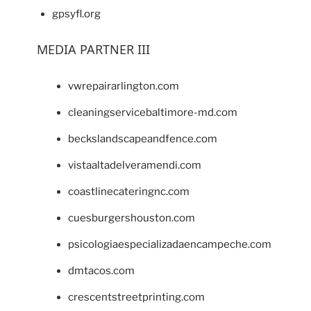
gpsyfl.org
MEDIA PARTNER III
vwrepairarlington.com
cleaningservicebaltimore-md.com
beckslandscapeandfence.com
vistaaltadelveramendi.com
coastlinecateringnc.com
cuesburgershouston.com
psicologiaespecializadaencampeche.com
dmtacos.com
crescentstreetprinting.com