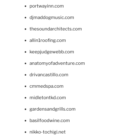
portwayinn.com
djmaddogmusic.com
thesoundarchitects.com
allin1roofing.com
keepjudgewebb.com
anatomyofadventure.com
drivancastillo.com
cmmedspa.com
midletontkd.com
gardensandgrills.com
basilfoodwine.com
nikko-tochigi.net