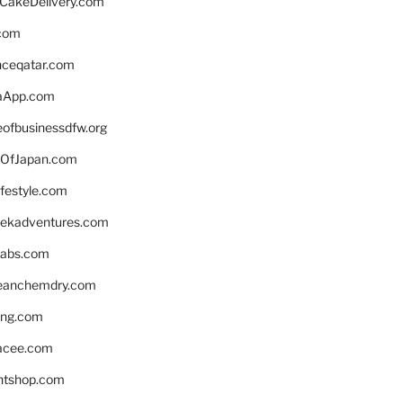
rCakeDelivery.com
.com
enceqatar.com
aApp.com
eofbusinessdfw.org
OfJapan.com
ifestyle.com
eekadventures.com
labs.com
leanchemdry.com
ing.com
acee.com
ntshop.com