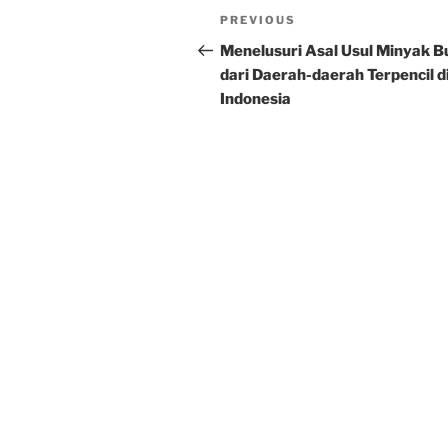
Post
Previous
PREVIOUS
navigation
Post
Menelusuri Asal Usul Minyak B
dari Daerah-daerah Terpencil d
Indonesia