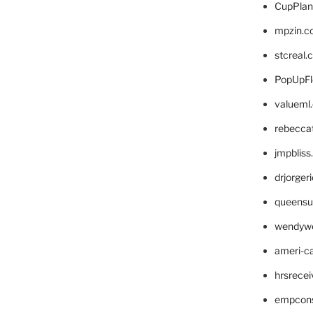
CupPlan
mpzin.c
stcreal.
PopUpFl
valueml
rebecca
jmpblis
drjorger
queensu
wendyw
ameri-
hrsrece
empcon