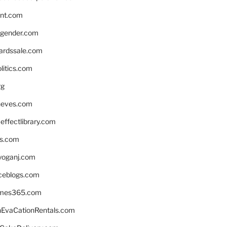
nnt.com
gender.com
ardssale.com
litics.com
rg
neves.com
ffectlibrary.com
ns.com
yoganj.com
rceblogs.com
ames365.com
EvaCationRentals.com