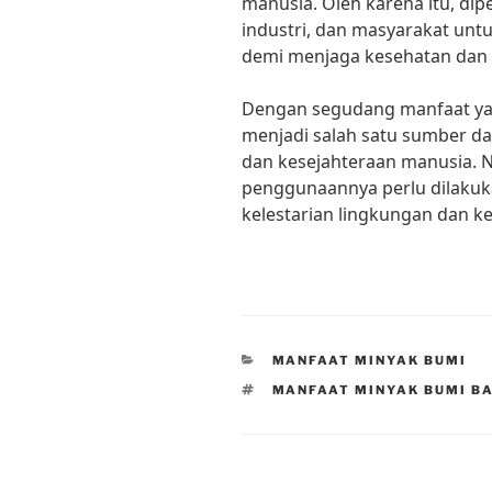
manusia. Oleh karena itu, di
industri, dan masyarakat un
demi menjaga kesehatan dan 
Dengan segudang manfaat yan
menjadi salah satu sumber d
dan kesejahteraan manusia. 
penggunaannya perlu dilakuk
kelestarian lingkungan dan k
CATEGORIES
MANFAAT MINYAK BUMI
TAGS
MANFAAT MINYAK BUMI B