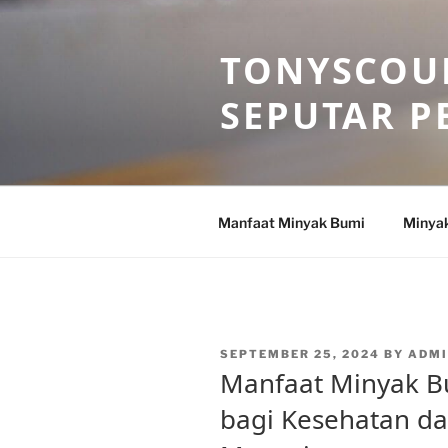
Skip
to
TONYSCOU
content
SEPUTAR P
Manfaat Minyak Bumi
Minya
POSTED
SEPTEMBER 25, 2024
BY
ADM
ON
Manfaat Minyak B
bagi Kesehatan da