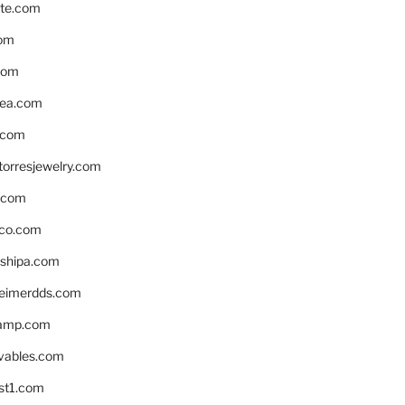
te.com
om
com
ea.com
.com
torresjewelry.com
s.com
ico.com
shipa.com
eimerdds.com
camp.com
ivables.com
st1.com