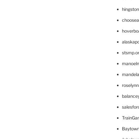
hingsto
choosea
hoverbo
alaskapo
stsmp.o
manoel
mandelae
roselyn
balance
salesfo
TrainG
Baytown