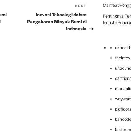
Manfaat Pengg
NEXT
Next
Post
umi
Inovasi Teknologi dalam
Pentingnya Pe
i
Pengeboran Minyak Bumi di
Industri Pener
Indonesia
okhealt
theinte
unbound
catfrien
marianli
wayward
pidfloo
bancode
betterm