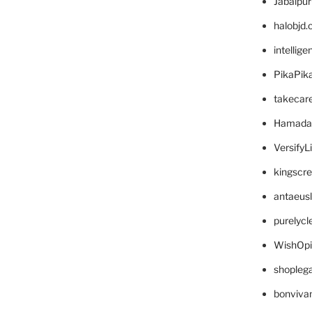
Jabalpu
halobjd
intellig
PikaPik
takecar
Hamada
VersifyL
kingscr
antaeus
purelyc
WishOp
shopleg
bonviva