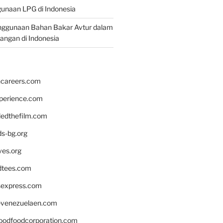
unaan LPG di Indonesia
nggunaan Bahan Bakar Avtur dalam
bangan di Indonesia
hcareers.com
xperience.com
edthefilm.com
ds-bg.org
ves.org
tees.com
rsexpress.com
venezuelaen.com
oodfoodcorporation.com