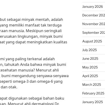
January 2026
December 20
ebut sebagai minyak mentah, adalah
November 20
yang memiliki manfaat tak terduga
raan manusia. Meskipun seringkali
September 20
kerusakan lingkungan, minyak bumi
August 2025
aat yang dapat meningkatkan kualitas
July 2025
mi yang paling terkenal adalah
June 2025
un, tahukah Anda bahwa minyak bumi
May 2025
kesehatan manusia? Menurut ahli
nyak bumi mengandung senyawa-senyawa
April 2025
 seperti omega-3 dan omega-6 yang
March 2025
 dan otak.
February 2025
 dapat digunakan sebagai bahan baku
January 2025
an. Menurut ahli dermatologi Dr.