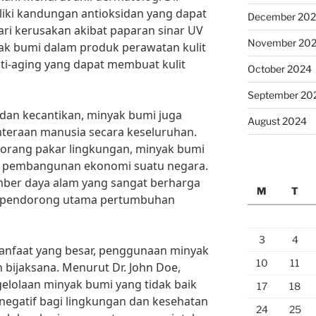
iki kandungan antioksidan yang dapat
December 20
ri kerusakan akibat paparan sinar UV
November 20
ak bumi dalam produk perawatan kulit
nti-aging yang dapat membuat kulit
October 2024
September 20
dan kecantikan, minyak bumi juga
August 2024
hteraan manusia secara keseluruhan.
eorang pakar lingkungan, minyak bumi
m pembangunan ekonomi suatu negara.
ber daya alam yang sangat berharga
M
T
tu pendorong utama pertumbuhan
3
4
anfaat yang besar, penggunaan minyak
10
11
 bijaksana. Menurut Dr. John Doe,
gelolaan minyak bumi yang tidak baik
17
18
gatif bagi lingkungan dan kesehatan
24
25