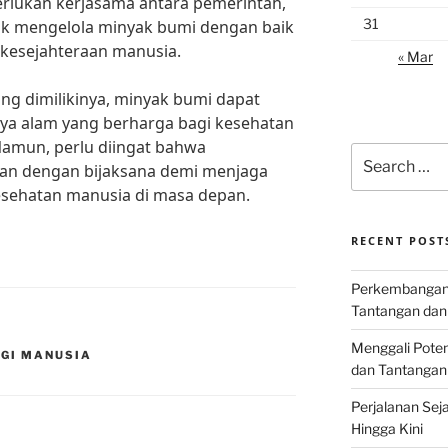
perlukan kerjasama antara pemerintah,
31
tuk mengelola minyak bumi dengan baik
kesejahteraan manusia.
« Mar
g dimilikinya, minyak bumi dapat
aya alam yang berharga bagi kesehatan
Namun, perlu diingat bahwa
Search
an dengan bijaksana demi menjaga
for:
esehatan manusia di masa depan.
RECENT POST
Perkembangan I
Tantangan dan
Menggali Poten
AGI MANUSIA
dan Tantangan
Perjalanan Seja
Hingga Kini