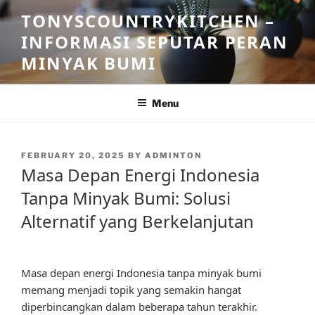
Skip
TONYSCOUNTRYKITCHEN –
to
INFORMASI SEPUTAR PERAN
content
MINYAK BUMI
Menu
POSTED
FEBRUARY 20, 2025
BY
ADMINTON
ON
Masa Depan Energi Indonesia
Tanpa Minyak Bumi: Solusi
Alternatif yang Berkelanjutan
Masa depan energi Indonesia tanpa minyak bumi
memang menjadi topik yang semakin hangat
diperbincangkan dalam beberapa tahun terakhir.