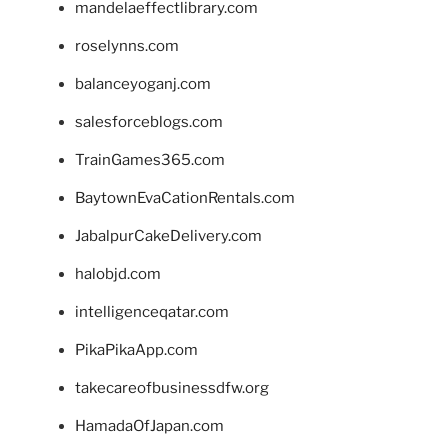
mandelaeffectlibrary.com
roselynns.com
balanceyoganj.com
salesforceblogs.com
TrainGames365.com
BaytownEvaCationRentals.com
JabalpurCakeDelivery.com
halobjd.com
intelligenceqatar.com
PikaPikaApp.com
takecareofbusinessdfw.org
HamadaOfJapan.com