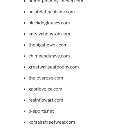
home-plow-by-meyer.com
palatelatincuisine.com
blackdoglegacy.com
eatvivahouston.com
thebigshowok.com
chimeandstave.com
greatwallseafoodny.com
theloverose.com
gabriovoice.com
resinflowart.com
p-sports.net
korsairstreetwear.com