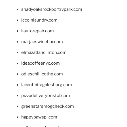
shadyoaksrockportrvpark.com
jccoinlaundry.com
kautorepair.com
marjaeswinebar.com
elmazatlanclinton.com
ideacoffeenyc.com
odieschillicothe.com
lacantinitagalesburg.com
pizzadeliverybristol.com
greenstarsmogcheck.com
happypawspl.com