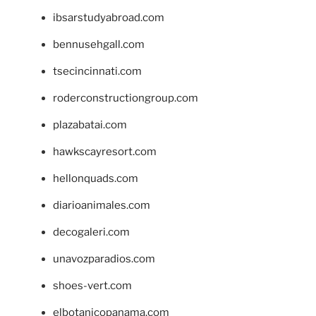
ibsarstudyabroad.com
bennusehgall.com
tsecincinnati.com
roderconstructiongroup.com
plazabatai.com
hawkscayresort.com
hellonquads.com
diarioanimales.com
decogaleri.com
unavozparadios.com
shoes-vert.com
elbotanicopanama.com