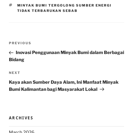
TAGS
MINYAK BUMI TERGOLONG SUMBER ENERGI
TIDAK TERBARUKAN SEBAB
Post
Previous
PREVIOUS
navigation
Post
Inovasi Penggunaan Minyak Bumi dalam Berbagai
Bidang
Next
NEXT
Post
Kaya akan Sumber Daya Alam, Ini Manfaat Minyak
Bumi Kalimantan bagi Masyarakat Lokal
ARCHIVES
March 2026