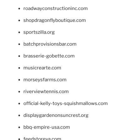
roadwayconstructioninc.com
shopdragonflyboutique.com
sportszilla.org
batchprovisionsbar.com
brasserie-gobette.com
musicrearte.com
morseysfarms.com
riverviewtennis.com
official-kelly-toys-squishmallows.com
displaygardenonsuncrest.org
bbq-empire-usa.com
feedstoreva.com