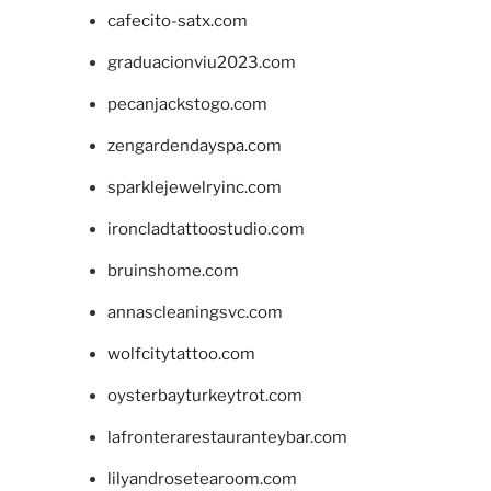
cafecito-satx.com
graduacionviu2023.com
pecanjackstogo.com
zengardendayspa.com
sparklejewelryinc.com
ironcladtattoostudio.com
bruinshome.com
annascleaningsvc.com
wolfcitytattoo.com
oysterbayturkeytrot.com
lafronterarestauranteybar.com
lilyandrosetearoom.com