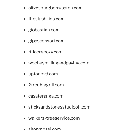
olivesburgberrypatch.com
theslushkids.com
giobastian.com
glpascensori.com
rifloorepoxy.com
woolleymillingandpaving.com
uptonpvd.com
2troublegrill.com
casateranga.com
sticksandstonesstudiooh.com
walkers-treeservice.com
shopmossi.com