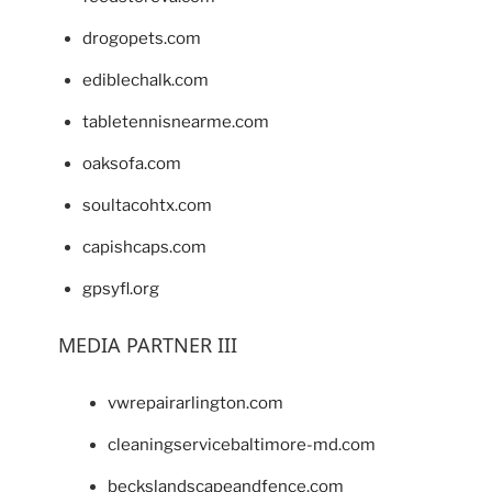
drogopets.com
ediblechalk.com
tabletennisnearme.com
oaksofa.com
soultacohtx.com
capishcaps.com
gpsyfl.org
MEDIA PARTNER III
vwrepairarlington.com
cleaningservicebaltimore-md.com
beckslandscapeandfence.com