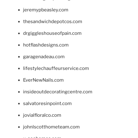
jeremypbeasley.com
thesandwichdepotcos.com
drgiggleshouseofpain.com
hotflashdesigns.com
garagenadeau.com
lifestylechauffeurservice.com
EverNewNails.com
insideoutdecoratingcentre.com
salvatoresinpoint.com
jovialfloralco.com
johnlscotthometeam.com