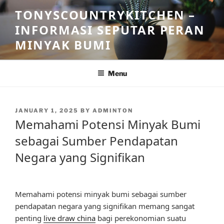
Skip
TONYSCOUNTRYKITCHEN –
to
INFORMASI SEPUTAR PERAN
content
MINYAK BUMI
Menu
POSTED
JANUARY 1, 2025
BY
ADMINTON
ON
Memahami Potensi Minyak Bumi
sebagai Sumber Pendapatan
Negara yang Signifikan
Memahami potensi minyak bumi sebagai sumber
pendapatan negara yang signifikan memang sangat
penting
live draw china
bagi perekonomian suatu