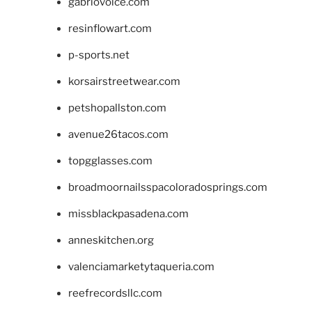
gabriovoice.com
resinflowart.com
p-sports.net
korsairstreetwear.com
petshopallston.com
avenue26tacos.com
topgglasses.com
broadmoornailsspacoloradosprings.com
missblackpasadena.com
anneskitchen.org
valenciamarketytaqueria.com
reefrecordsllc.com