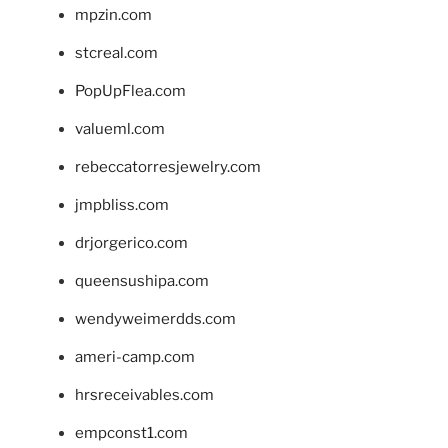
mpzin.com
stcreal.com
PopUpFlea.com
valueml.com
rebeccatorresjewelry.com
jmpbliss.com
drjorgerico.com
queensushipa.com
wendyweimerdds.com
ameri-camp.com
hrsreceivables.com
empconst1.com