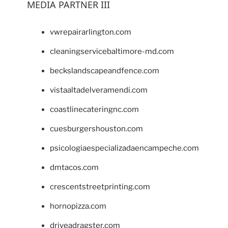
MEDIA PARTNER III
vwrepairarlington.com
cleaningservicebaltimore-md.com
beckslandscapeandfence.com
vistaaltadelveramendi.com
coastlinecateringnc.com
cuesburgershouston.com
psicologiaespecializadaencampeche.com
dmtacos.com
crescentstreetprinting.com
hornopizza.com
driveadragster.com