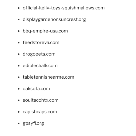
official-kelly-toys-squishmallows.com
displaygardenonsuncrest.org
bbq-empire-usa.com
feedstoreva.com
drogopets.com
ediblechalk.com
tabletennisnearme.com
oaksofa.com
soultacohtx.com
capishcaps.com
gpsyfl.org