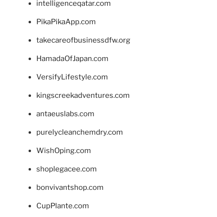
intelligenceqatar.com
PikaPikaApp.com
takecareofbusinessdfw.org
HamadaOfJapan.com
VersifyLifestyle.com
kingscreekadventures.com
antaeuslabs.com
purelycleanchemdry.com
WishOping.com
shoplegacee.com
bonvivantshop.com
CupPlante.com