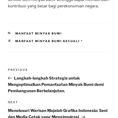
kontribusi yang besar bagi perekonomian negara.
CATEGORIES
MANFAAT MINYAK BUMI
TAGS
MANFAAT MINYAK BUMI KECUALI *
Post
Previous
PREVIOUS
navigation
Post
Langkah-langkah Strategis untuk
Mengoptimalkan Pemanfaatan Minyak Bumi demi
Pembangunan Berkelanjutan.
Next
NEXT
Post
Menelusuri Warisan Majalah Grafika Indonesia: Seni
dan Media Cetak yang Menginspirasi