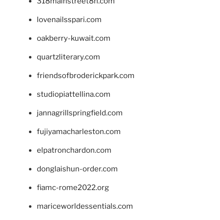
318mainstreet8h.com
lovenailsspari.com
oakberry-kuwait.com
quartzliterary.com
friendsofbroderickpark.com
studiopiattellina.com
jannagrillspringfield.com
fujiyamacharleston.com
elpatronchardon.com
donglaishun-order.com
fiamc-rome2022.org
mariceworldessentials.com