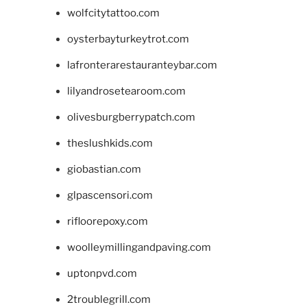
wolfcitytattoo.com
oysterbayturkeytrot.com
lafronterarestauranteybar.com
lilyandrosetearoom.com
olivesburgberrypatch.com
theslushkids.com
giobastian.com
glpascensori.com
rifloorepoxy.com
woolleymillingandpaving.com
uptonpvd.com
2troublegrill.com