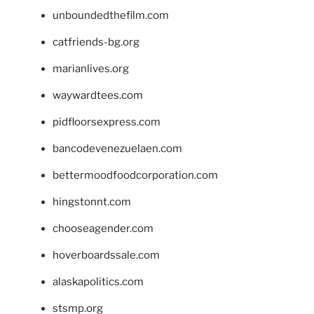
unboundedthefilm.com
catfriends-bg.org
marianlives.org
waywardtees.com
pidfloorsexpress.com
bancodevenezuelaen.com
bettermoodfoodcorporation.com
hingstonnt.com
chooseagender.com
hoverboardssale.com
alaskapolitics.com
stsmp.org