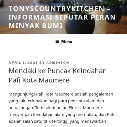
Skip
TONYSCOUNTRYKITCHEN –
to
INFORMASI SEPUTAR PERAN
content
MINYAK BUMI
Menu
POSTED
APRIL 1, 2025
BY
ADMINTON
ON
Mendaki ke Puncak Keindahan
Pafi Kota Maumere
Mengunjungi Pafi Kota Maumere adalah pengalaman
yang tak terlupakan bagi para pencinta alam dan
petualangan. Terletak di pulau Flores, Maumere
menyimpan keindahan alam yang memukau, dan Pafi
adalah salah satu titik tertinggi yang menawarkan