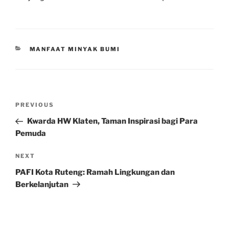
CATEGORIES
MANFAAT MINYAK BUMI
Post
Previous
PREVIOUS
navigation
Post
Kwarda HW Klaten, Taman Inspirasi bagi Para
Pemuda
Next
NEXT
Post
PAFI Kota Ruteng: Ramah Lingkungan dan
Berkelanjutan