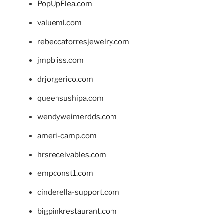
PopUpFlea.com
valueml.com
rebeccatorresjewelry.com
jmpbliss.com
drjorgerico.com
queensushipa.com
wendyweimerdds.com
ameri-camp.com
hrsreceivables.com
empconst1.com
cinderella-support.com
bigpinkrestaurant.com