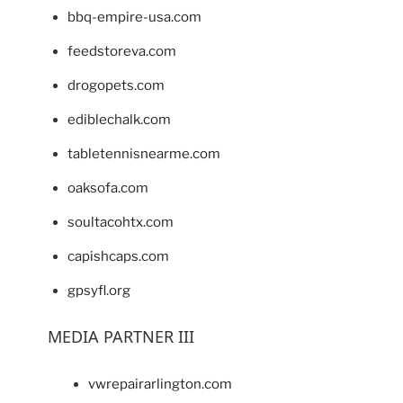
bbq-empire-usa.com
feedstoreva.com
drogopets.com
ediblechalk.com
tabletennisnearme.com
oaksofa.com
soultacohtx.com
capishcaps.com
gpsyfl.org
MEDIA PARTNER III
vwrepairarlington.com