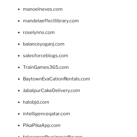
manoelneves.com
mandelaeffectlibrary.com
roselynns.com
balanceyoganj.com
salesforceblogs.com
TrainGames365.com
BaytownEvaCationRentals.com
JabalpurCakeDelivery.com
halobjd.com
intelligenceqatar.com
PikaPikaApp.com
takecareofbusinessdfw.org