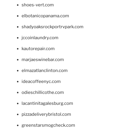
shoes-vert.com
elbotanicopanama.com
shadyoaksrockportrvpark.com
jccoinlaundry.com
kautorepair.com
marjaeswinebar.com
elmazatlanclinton.com
ideacoffeenyc.com
odieschillicothe.com
lacantinitagalesburg.com
pizzadeliverybristol.com
greenstarsmogcheck.com