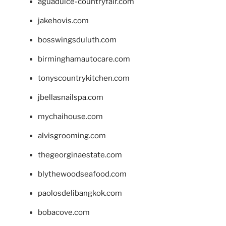
aguadulce-countryfair.com
jakehovis.com
bosswingsduluth.com
birminghamautocare.com
tonyscountrykitchen.com
jbellasnailspa.com
mychaihouse.com
alvisgrooming.com
thegeorginaestate.com
blythewoodseafood.com
paolosdelibangkok.com
bobacove.com