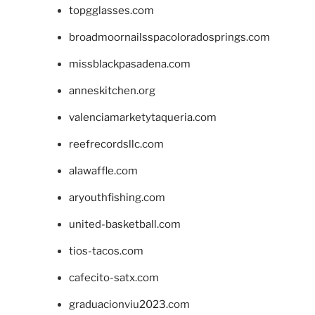
topgglasses.com
broadmoornailsspacoloradosprings.com
missblackpasadena.com
anneskitchen.org
valenciamarketytaqueria.com
reefrecordsllc.com
alawaffle.com
aryouthfishing.com
united-basketball.com
tios-tacos.com
cafecito-satx.com
graduacionviu2023.com