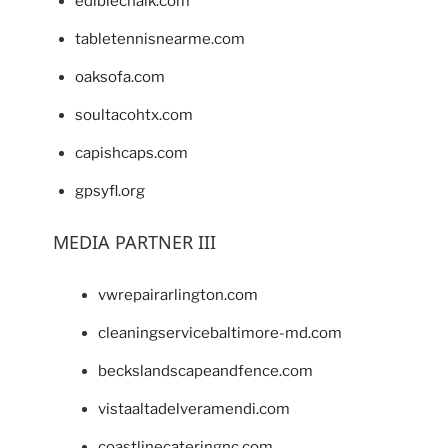
ediblechalk.com
tabletennisnearme.com
oaksofa.com
soultacohtx.com
capishcaps.com
gpsyfl.org
MEDIA PARTNER III
vwrepairarlington.com
cleaningservicebaltimore-md.com
beckslandscapeandfence.com
vistaaltadelveramendi.com
coastlinecateringnc.com