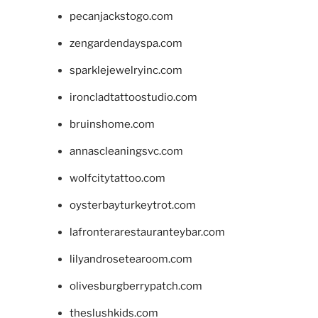
pecanjackstogo.com
zengardendayspa.com
sparklejewelryinc.com
ironcladtattoostudio.com
bruinshome.com
annascleaningsvc.com
wolfcitytattoo.com
oysterbayturkeytrot.com
lafronterarestauranteybar.com
lilyandrosetearoom.com
olivesburgberrypatch.com
theslushkids.com