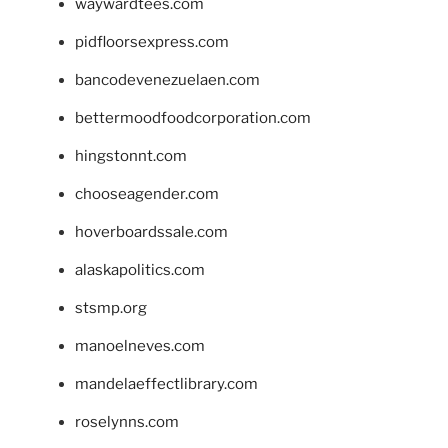
waywardtees.com
pidfloorsexpress.com
bancodevenezuelaen.com
bettermoodfoodcorporation.com
hingstonnt.com
chooseagender.com
hoverboardssale.com
alaskapolitics.com
stsmp.org
manoelneves.com
mandelaeffectlibrary.com
roselynns.com