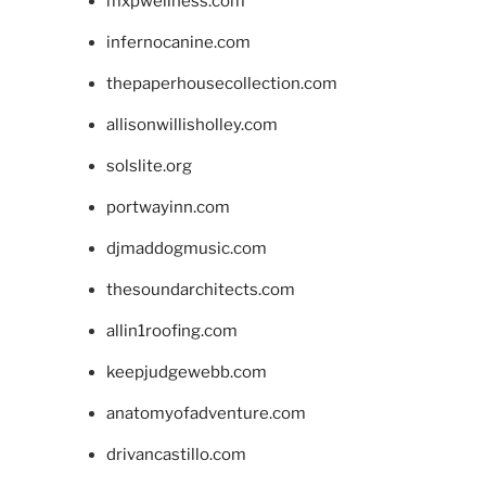
mxpwellness.com
infernocanine.com
thepaperhousecollection.com
allisonwillisholley.com
solslite.org
portwayinn.com
djmaddogmusic.com
thesoundarchitects.com
allin1roofing.com
keepjudgewebb.com
anatomyofadventure.com
drivancastillo.com