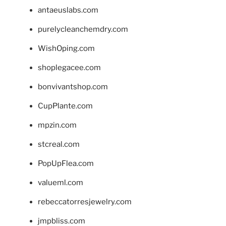
antaeuslabs.com
purelycleanchemdry.com
WishOping.com
shoplegacee.com
bonvivantshop.com
CupPlante.com
mpzin.com
stcreal.com
PopUpFlea.com
valueml.com
rebeccatorresjewelry.com
jmpbliss.com