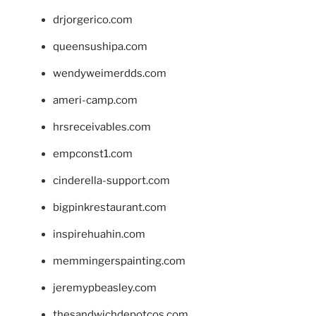
drjorgerico.com
queensushipa.com
wendyweimerdds.com
ameri-camp.com
hrsreceivables.com
empconst1.com
cinderella-support.com
bigpinkrestaurant.com
inspirehuahin.com
memmingerspainting.com
jeremypbeasley.com
thesandwichdepotcos.com