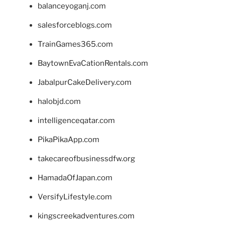
balanceyoganj.com
salesforceblogs.com
TrainGames365.com
BaytownEvaCationRentals.com
JabalpurCakeDelivery.com
halobjd.com
intelligenceqatar.com
PikaPikaApp.com
takecareofbusinessdfw.org
HamadaOfJapan.com
VersifyLifestyle.com
kingscreekadventures.com