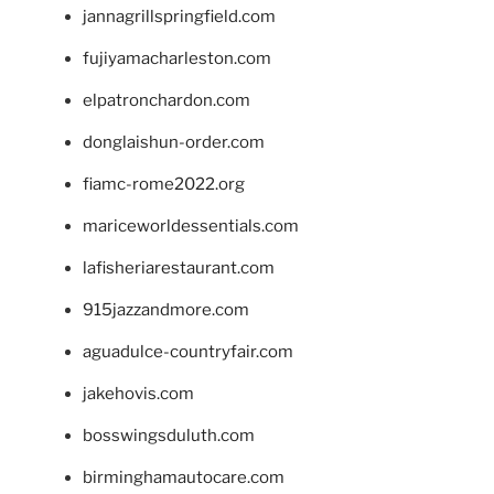
jannagrillspringfield.com
fujiyamacharleston.com
elpatronchardon.com
donglaishun-order.com
fiamc-rome2022.org
mariceworldessentials.com
lafisheriarestaurant.com
915jazzandmore.com
aguadulce-countryfair.com
jakehovis.com
bosswingsduluth.com
birminghamautocare.com