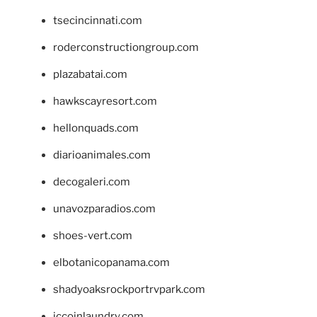
tsecincinnati.com
roderconstructiongroup.com
plazabatai.com
hawkscayresort.com
hellonquads.com
diarioanimales.com
decogaleri.com
unavozparadios.com
shoes-vert.com
elbotanicopanama.com
shadyoaksrockportrvpark.com
jccoinlaundry.com