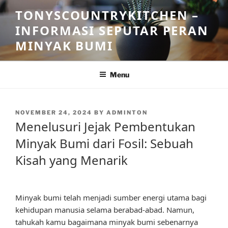
Skip
TONYSCOUNTRYKITCHEN –
to
INFORMASI SEPUTAR PERAN
content
MINYAK BUMI
Menu
POSTED
NOVEMBER 24, 2024
BY
ADMINTON
ON
Menelusuri Jejak Pembentukan
Minyak Bumi dari Fosil: Sebuah
Kisah yang Menarik
Minyak bumi telah menjadi sumber energi utama bagi
kehidupan manusia selama berabad-abad. Namun,
tahukah kamu bagaimana minyak bumi sebenarnya