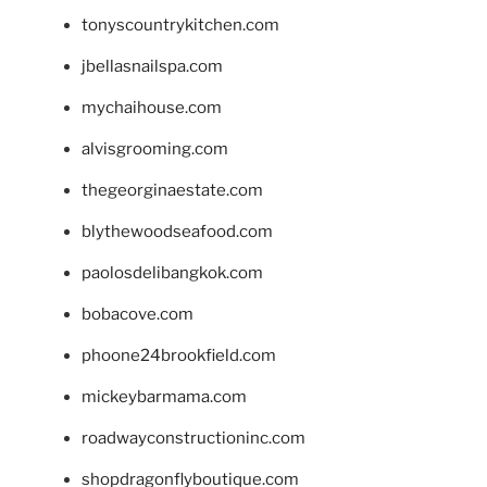
tonyscountrykitchen.com
jbellasnailspa.com
mychaihouse.com
alvisgrooming.com
thegeorginaestate.com
blythewoodseafood.com
paolosdelibangkok.com
bobacove.com
phoone24brookfield.com
mickeybarmama.com
roadwayconstructioninc.com
shopdragonflyboutique.com