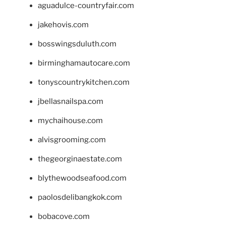
aguadulce-countryfair.com
jakehovis.com
bosswingsduluth.com
birminghamautocare.com
tonyscountrykitchen.com
jbellasnailspa.com
mychaihouse.com
alvisgrooming.com
thegeorginaestate.com
blythewoodseafood.com
paolosdelibangkok.com
bobacove.com