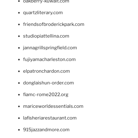
oakberry-kuwait.com
quartzliterary.com
friendsofbroderickpark.com
studiopiattellina.com
jannagrillspringfield.com
fujiyamacharleston.com
elpatronchardon.com
donglaishun-order.com
fiamc-rome2022.org
mariceworldessentials.com
lafisheriarestaurant.com
915jazzandmore.com