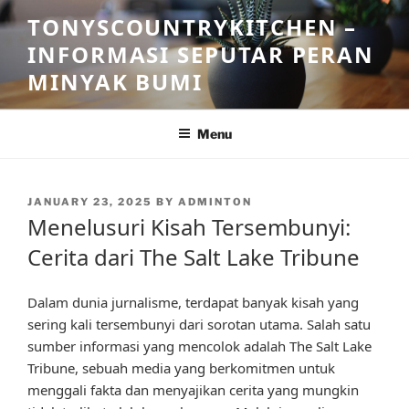
Skip
TONYSCOUNTRYKITCHEN –
to
INFORMASI SEPUTAR PERAN
content
MINYAK BUMI
Menu
POSTED
JANUARY 23, 2025
BY
ADMINTON
ON
Menelusuri Kisah Tersembunyi:
Cerita dari The Salt Lake Tribune
Dalam dunia jurnalisme, terdapat banyak kisah yang
sering kali tersembunyi dari sorotan utama. Salah satu
sumber informasi yang mencolok adalah The Salt Lake
Tribune, sebuah media yang berkomitmen untuk
menggali fakta dan menyajikan cerita yang mungkin