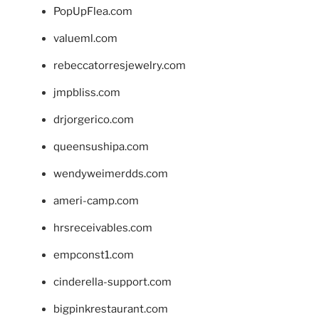
PopUpFlea.com
valueml.com
rebeccatorresjewelry.com
jmpbliss.com
drjorgerico.com
queensushipa.com
wendyweimerdds.com
ameri-camp.com
hrsreceivables.com
empconst1.com
cinderella-support.com
bigpinkrestaurant.com