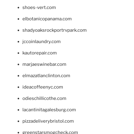
shoes-vert.com
elbotanicopanama.com
shadyoaksrockportrvpark.com
jccoinlaundry.com
kautorepair.com
marjaeswinebar.com
elmazatlanclinton.com
ideacoffeenyc.com
odieschillicothe.com
lacantinitagalesburg.com
pizzadeliverybristol.com
greenstarsmogcheck.com