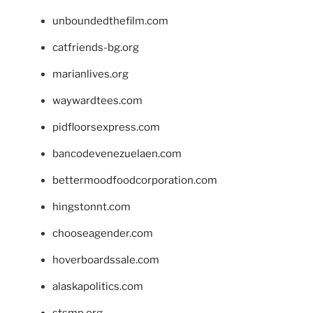
unboundedthefilm.com
catfriends-bg.org
marianlives.org
waywardtees.com
pidfloorsexpress.com
bancodevenezuelaen.com
bettermoodfoodcorporation.com
hingstonnt.com
chooseagender.com
hoverboardssale.com
alaskapolitics.com
stsmp.org