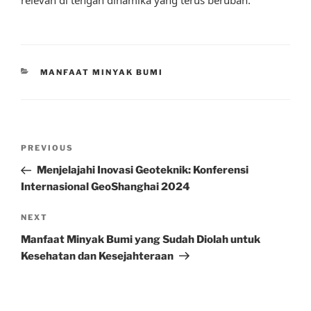
CATEGORIES
MANFAAT MINYAK BUMI
Post
Previous
PREVIOUS
navigation
Post
Menjelajahi Inovasi Geoteknik: Konferensi
Internasional GeoShanghai 2024
Next
NEXT
Post
Manfaat Minyak Bumi yang Sudah Diolah untuk
Kesehatan dan Kesejahteraan