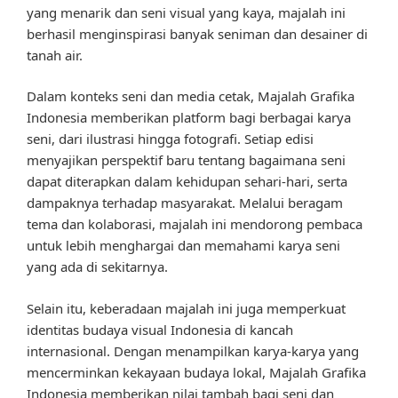
yang menarik dan seni visual yang kaya, majalah ini
berhasil menginspirasi banyak seniman dan desainer di
tanah air.
Dalam konteks seni dan media cetak, Majalah Grafika
Indonesia memberikan platform bagi berbagai karya
seni, dari ilustrasi hingga fotografi. Setiap edisi
menyajikan perspektif baru tentang bagaimana seni
dapat diterapkan dalam kehidupan sehari-hari, serta
dampaknya terhadap masyarakat. Melalui beragam
tema dan kolaborasi, majalah ini mendorong pembaca
untuk lebih menghargai dan memahami karya seni
yang ada di sekitarnya.
Selain itu, keberadaan majalah ini juga memperkuat
identitas budaya visual Indonesia di kancah
internasional. Dengan menampilkan karya-karya yang
mencerminkan kekayaan budaya lokal, Majalah Grafika
Indonesia memberikan nilai tambah bagi seni dan