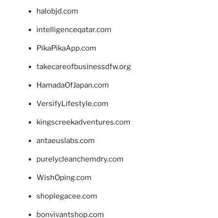
halobjd.com
intelligenceqatar.com
PikaPikaApp.com
takecareofbusinessdfw.org
HamadaOfJapan.com
VersifyLifestyle.com
kingscreekadventures.com
antaeuslabs.com
purelycleanchemdry.com
WishOping.com
shoplegacee.com
bonvivantshop.com