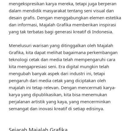
mengekspresikan karya mereka, tetapi juga berperan
dalam mendidik masyarakat tentang seni visual dan
desain grafis. Dengan menggabungkan elemen estetika
dan informasi, Majalah Grafika memberikan inspirasi
yang tak terbatas bagi generasi kreatif di Indonesia.
Menelusuri warisan yang ditinggalkan oleh Majalah
Grafika, kita dapat melihat bagaimana perkembangan
teknologi cetak dan media telah mempengaruhi cara
kita mengapresiasi seni. Era digital mungkin telah
mengubah banyak aspek dari industri ini, tetapi
pengaruh dari media cetak yang diciptakan oleh
majalah ini tetap relevan. Dengan mencermati karya-
karya yang dipublikasikan, kita bisa menemukan
perjalanan artistik yang kaya, yang mencerminkan
semangat dan inovasi kreatif di setiap edisinya.
Sejarah Majalah Grafika