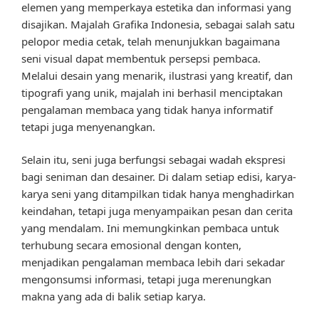
elemen yang memperkaya estetika dan informasi yang
disajikan. Majalah Grafika Indonesia, sebagai salah satu
pelopor media cetak, telah menunjukkan bagaimana
seni visual dapat membentuk persepsi pembaca.
Melalui desain yang menarik, ilustrasi yang kreatif, dan
tipografi yang unik, majalah ini berhasil menciptakan
pengalaman membaca yang tidak hanya informatif
tetapi juga menyenangkan.
Selain itu, seni juga berfungsi sebagai wadah ekspresi
bagi seniman dan desainer. Di dalam setiap edisi, karya-
karya seni yang ditampilkan tidak hanya menghadirkan
keindahan, tetapi juga menyampaikan pesan dan cerita
yang mendalam. Ini memungkinkan pembaca untuk
terhubung secara emosional dengan konten,
menjadikan pengalaman membaca lebih dari sekadar
mengonsumsi informasi, tetapi juga merenungkan
makna yang ada di balik setiap karya.