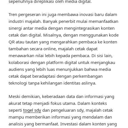
sepenuhnya direplikasi oleh media digital.
Tren pergeseran ini juga membawa inovasi baru dalam
industri majalah. Banyak penerbit mulai memanfaatkan
sinergi antar media dengan mengintegrasikan konten
cetak dan digital. Misalnya, dengan menggunakan kode
QR atau tautan yang mengarahkan pembaca ke konten
tambahan secara online, majalah cetak dapat
menawarkan nilai lebih kepada pembaca. Di sisi lain,
kolaborasi dengan platform digital untuk menjangkau
audiens yang lebih luas menunjukkan bahwa media
cetak dapat beradaptasi dengan perkembangan
teknologi tanpa kehilangan identitas aslinya.
Meski demikian, keberadaan data dan informasi yang
akurat tetap menjadi fokus utama. Dalam konteks
seperti
togel sdy
dan pengeluaran sdy, majalah cetak
mampu memberikan informasi yang mendalam dan
analisis yang bermanfaat. Investasi dalam konten yang