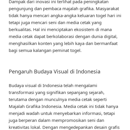
Dampak dari inovasi ini terlihat pada peningkatan
pengunjung dan pembaca majalah grafika. Masyarakat
tidak hanya mencari angka-angka keluaran togel hari ini
tetapi juga mencari seni dan media cetak yang
berkualitas. Hal ini menciptakan ekosistem di mana
media cetak dapat berkolaborasi dengan dunia digital,
menghasilkan konten yang lebih kaya dan bermanfaat
bagi semua kalangan peminat togel.
Pengaruh Budaya Visual di Indonesia
Budaya visual di Indonesia telah mengalami
transformasi yang signifikan sepanjang sejarah,
terutama dengan munculnya media cetak seperti
Majalah Grafika Indonesia. Media cetak ini tidak hanya
menjadi wadah untuk menyebarkan informasi, tetapi
juga berperan dalam mempromosikan seni dan
kreativitas lokal. Dengan mengedepankan desain grafis