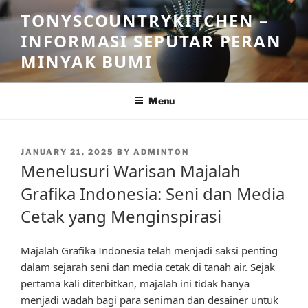
Skip
TONYSCOUNTRYKITCHEN –
to
INFORMASI SEPUTAR PERAN
content
MINYAK BUMI
Menu
POSTED
JANUARY 21, 2025
BY
ADMINTON
ON
Menelusuri Warisan Majalah
Grafika Indonesia: Seni dan Media
Cetak yang Menginspirasi
Majalah Grafika Indonesia telah menjadi saksi penting
dalam sejarah seni dan media cetak di tanah air. Sejak
pertama kali diterbitkan, majalah ini tidak hanya
menjadi wadah bagi para seniman dan desainer untuk