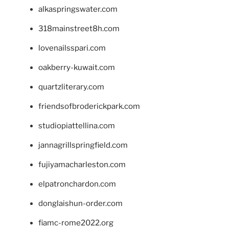
alkaspringswater.com
318mainstreet8h.com
lovenailsspari.com
oakberry-kuwait.com
quartzliterary.com
friendsofbroderickpark.com
studiopiattellina.com
jannagrillspringfield.com
fujiyamacharleston.com
elpatronchardon.com
donglaishun-order.com
fiamc-rome2022.org