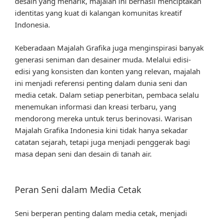
desain yang menarik, majalah ini berhasil menciptakan
identitas yang kuat di kalangan komunitas kreatif
Indonesia.
Keberadaan Majalah Grafika juga menginspirasi banyak
generasi seniman dan desainer muda. Melalui edisi-
edisi yang konsisten dan konten yang relevan, majalah
ini menjadi referensi penting dalam dunia seni dan
media cetak. Dalam setiap penerbitan, pembaca selalu
menemukan informasi dan kreasi terbaru, yang
mendorong mereka untuk terus berinovasi. Warisan
Majalah Grafika Indonesia kini tidak hanya sekadar
catatan sejarah, tetapi juga menjadi penggerak bagi
masa depan seni dan desain di tanah air.
Peran Seni dalam Media Cetak
Seni berperan penting dalam media cetak, menjadi