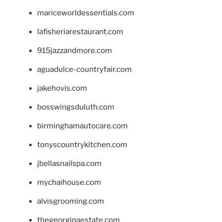
mariceworldessentials.com
lafisheriarestaurant.com
915jazzandmore.com
aguadulce-countryfair.com
jakehovis.com
bosswingsduluth.com
birminghamautocare.com
tonyscountrykitchen.com
jbellasnailspa.com
mychaihouse.com
alvisgrooming.com
thegeorginaestate.com