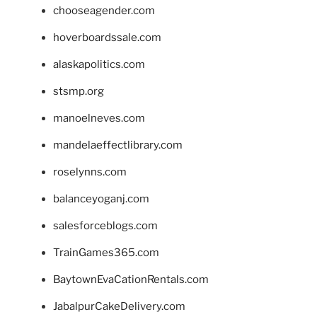
chooseagender.com
hoverboardssale.com
alaskapolitics.com
stsmp.org
manoelneves.com
mandelaeffectlibrary.com
roselynns.com
balanceyoganj.com
salesforceblogs.com
TrainGames365.com
BaytownEvaCationRentals.com
JabalpurCakeDelivery.com