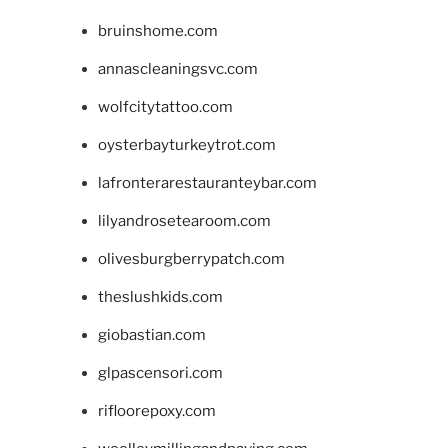
bruinshome.com
annascleaningsvc.com
wolfcitytattoo.com
oysterbayturkeytrot.com
lafronterarestauranteybar.com
lilyandrosetearoom.com
olivesburgberrypatch.com
theslushkids.com
giobastian.com
glpascensori.com
rifloorepoxy.com