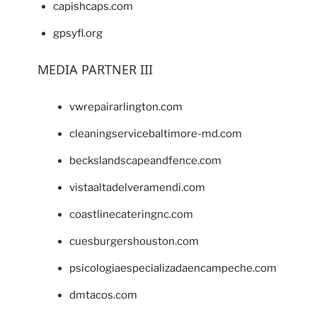
capishcaps.com
gpsyfl.org
MEDIA PARTNER III
vwrepairarlington.com
cleaningservicebaltimore-md.com
beckslandscapeandfence.com
vistaaltadelveramendi.com
coastlinecateringnc.com
cuesburgershouston.com
psicologiaespecializadaencampeche.com
dmtacos.com