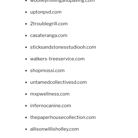
woolleymillingandpaving.com
uptonpvd.com
2troublegrill.com
casateranga.com
sticksandstonesstudiooh.com
walkers-treeservice.com
shopmossi.com
untamedcollectivesd.com
mxpwellness.com
infernocanine.com
thepaperhousecollection.com
allisonwillisholley.com