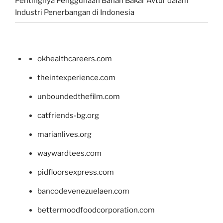
Pentingnya Penggunaan Bahan Bakar Avtur dalam
Industri Penerbangan di Indonesia
okhealthcareers.com
theintexperience.com
unboundedthefilm.com
catfriends-bg.org
marianlives.org
waywardtees.com
pidfloorsexpress.com
bancodevenezuelaen.com
bettermoodfoodcorporation.com