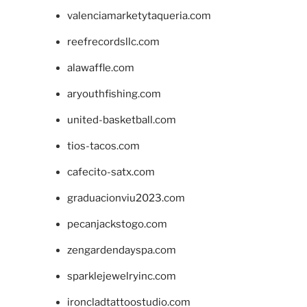
valenciamarketytaqueria.com
reefrecordsllc.com
alawaffle.com
aryouthfishing.com
united-basketball.com
tios-tacos.com
cafecito-satx.com
graduacionviu2023.com
pecanjackstogo.com
zengardendayspa.com
sparklejewelryinc.com
ironcladtattoostudio.com