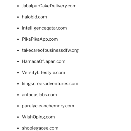
JabalpurCakeDelivery.com
halobjd.com
intelligenceqatar.com
PikaPikaApp.com
takecareofbusinessdfw.org
HamadaOfJapan.com
VersifyLifestyle.com
kingscreekadventures.com
antaeuslabs.com
purelycleanchemdry.com
WishOping.com
shoplegacee.com