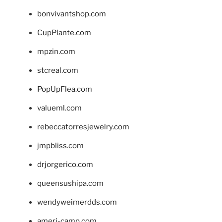
bonvivantshop.com
CupPlante.com
mpzin.com
stcreal.com
PopUpFlea.com
valueml.com
rebeccatorresjewelry.com
jmpbliss.com
drjorgerico.com
queensushipa.com
wendyweimerdds.com
ameri-camp.com