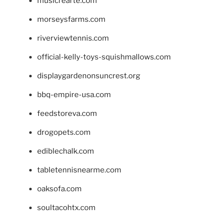
musicrearte.com
morseysfarms.com
riverviewtennis.com
official-kelly-toys-squishmallows.com
displaygardenonsuncrest.org
bbq-empire-usa.com
feedstoreva.com
drogopets.com
ediblechalk.com
tabletennisnearme.com
oaksofa.com
soultacohtx.com