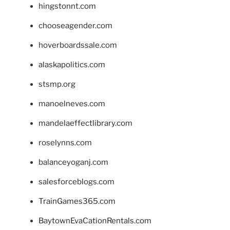
hingstonnt.com
chooseagender.com
hoverboardssale.com
alaskapolitics.com
stsmp.org
manoelneves.com
mandelaeffectlibrary.com
roselynns.com
balanceyoganj.com
salesforceblogs.com
TrainGames365.com
BaytownEvaCationRentals.com