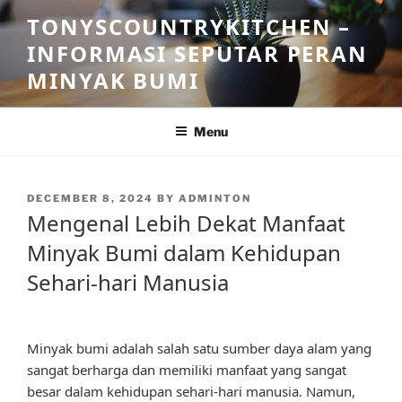
Skip
TONYSCOUNTRYKITCHEN –
to
INFORMASI SEPUTAR PERAN
content
MINYAK BUMI
Menu
POSTED
DECEMBER 8, 2024
BY
ADMINTON
ON
Mengenal Lebih Dekat Manfaat
Minyak Bumi dalam Kehidupan
Sehari-hari Manusia
Minyak bumi adalah salah satu sumber daya alam yang
sangat berharga dan memiliki manfaat yang sangat
besar dalam kehidupan sehari-hari manusia. Namun,