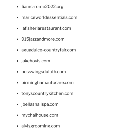
fiamc-rome2022.org
mariceworldessentials.com
lafisheriarestaurant.com
915jazzandmore.com
aguadulce-countryfair.com
jakehovis.com
bosswingsduluth.com
birminghamautocare.com
tonyscountrykitchen.com
jbellasnailspa.com
mychaihouse.com
alvisgrooming.com