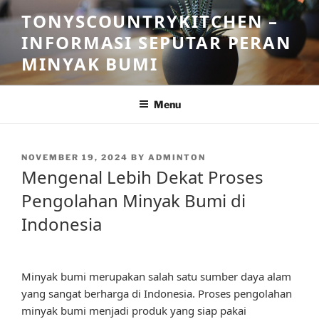
Skip
TONYSCOUNTRYKITCHEN –
to
INFORMASI SEPUTAR PERAN
content
MINYAK BUMI
Menu
POSTED
NOVEMBER 19, 2024
BY
ADMINTON
ON
Mengenal Lebih Dekat Proses
Pengolahan Minyak Bumi di
Indonesia
Minyak bumi merupakan salah satu sumber daya alam
yang sangat berharga di Indonesia. Proses pengolahan
minyak bumi menjadi produk yang siap pakai