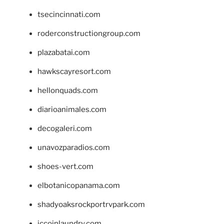
tsecincinnati.com
roderconstructiongroup.com
plazabatai.com
hawkscayresort.com
hellonquads.com
diarioanimales.com
decogaleri.com
unavozparadios.com
shoes-vert.com
elbotanicopanama.com
shadyoaksrockportrvpark.com
jccoinlaundry.com