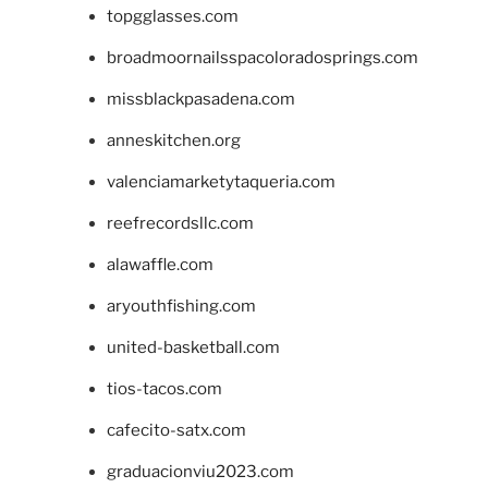
topgglasses.com
broadmoornailsspacoloradosprings.com
missblackpasadena.com
anneskitchen.org
valenciamarketytaqueria.com
reefrecordsllc.com
alawaffle.com
aryouthfishing.com
united-basketball.com
tios-tacos.com
cafecito-satx.com
graduacionviu2023.com