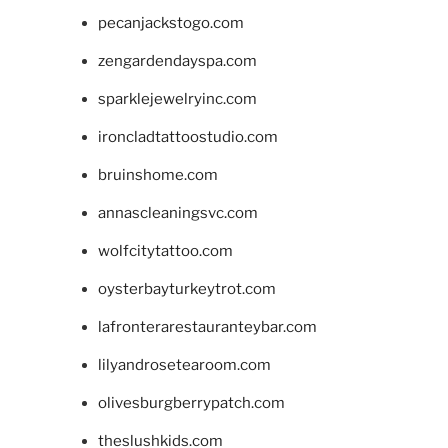
pecanjackstogo.com
zengardendayspa.com
sparklejewelryinc.com
ironcladtattoostudio.com
bruinshome.com
annascleaningsvc.com
wolfcitytattoo.com
oysterbayturkeytrot.com
lafronterarestauranteybar.com
lilyandrosetearoom.com
olivesburgberrypatch.com
theslushkids.com