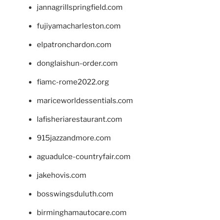
jannagrillspringfield.com
fujiyamacharleston.com
elpatronchardon.com
donglaishun-order.com
fiamc-rome2022.org
mariceworldessentials.com
lafisheriarestaurant.com
915jazzandmore.com
aguadulce-countryfair.com
jakehovis.com
bosswingsduluth.com
birminghamautocare.com