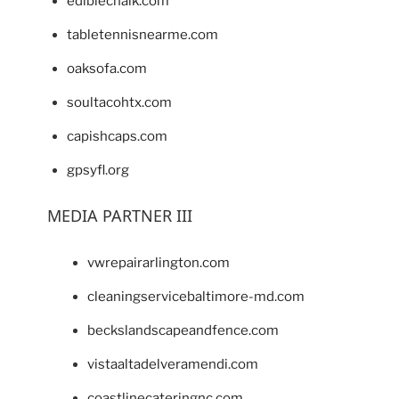
ediblechalk.com
tabletennisnearme.com
oaksofa.com
soultacohtx.com
capishcaps.com
gpsyfl.org
MEDIA PARTNER III
vwrepairarlington.com
cleaningservicebaltimore-md.com
beckslandscapeandfence.com
vistaaltadelveramendi.com
coastlinecateringnc.com