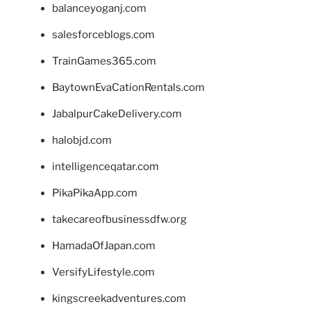
balanceyoganj.com
salesforceblogs.com
TrainGames365.com
BaytownEvaCationRentals.com
JabalpurCakeDelivery.com
halobjd.com
intelligenceqatar.com
PikaPikaApp.com
takecareofbusinessdfw.org
HamadaOfJapan.com
VersifyLifestyle.com
kingscreekadventures.com