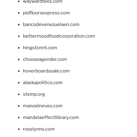
waywardtees.com
pidfloorsexpress.com
bancodevenezuelaen.com
bettermoodfoodcorporation.com
hingstonnt.com
chooseagender.com
hoverboardssale.com
alaskapolitics.com
stsmp.org
manoelneves.com
mandelaeffectlibrary.com
roselynns.com