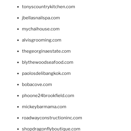
tonyscountrykitchen.com
jbellasnailspa.com
mychaihouse.com
alvisgrooming.com
thegeorginaestate.com
blythewoodseafood.com
paolosdelibangkok.com
bobacove.com
phoone24brookfield.com
mickeybarmama.com
roadwayconstructioninc.com
shopdragonflyboutique.com