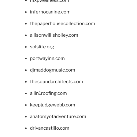
mxpwellness.com
infernocanine.com
thepaperhousecollection.com
allisonwillisholley.com
solslite.org
portwayinn.com
djmaddogmusic.com
thesoundarchitects.com
allin1roofing.com
keepjudgewebb.com
anatomyofadventure.com
drivancastillo.com