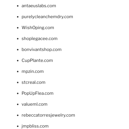
antaeuslabs.com
purelycleanchemdry.com
WishOping.com
shoplegacee.com
bonvivantshop.com
CupPlante.com
mpzin.com
stcreal.com
PopUpFlea.com
valueml.com
rebeccatorresjewelry.com
jmpbliss.com