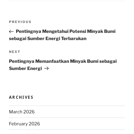
Post
Previous
PREVIOUS
navigation
Post
Pentingnya Mengetahui Potensi Minyak Bumi
sebagai Sumber Energi Terbarukan
Next
NEXT
Post
Pentingnya Memanfaatkan Minyak Bumi sebagai
Sumber Energi
ARCHIVES
March 2026
February 2026