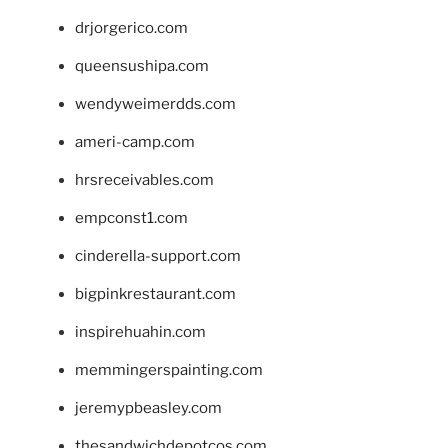
drjorgerico.com
queensushipa.com
wendyweimerdds.com
ameri-camp.com
hrsreceivables.com
empconst1.com
cinderella-support.com
bigpinkrestaurant.com
inspirehuahin.com
memmingerspainting.com
jeremypbeasley.com
thesandwichdepotcos.com