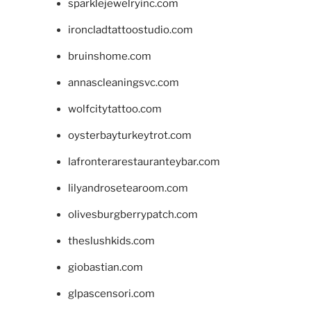
sparklejewelryinc.com
ironcladtattoostudio.com
bruinshome.com
annascleaningsvc.com
wolfcitytattoo.com
oysterbayturkeytrot.com
lafronterarestauranteybar.com
lilyandrosetearoom.com
olivesburgberrypatch.com
theslushkids.com
giobastian.com
glpascensori.com