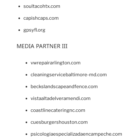
soultacohtx.com
capishcaps.com
gpsyfl.org
MEDIA PARTNER III
vwrepairarlington.com
cleaningservicebaltimore-md.com
beckslandscapeandfence.com
vistaaltadelveramendi.com
coastlinecateringnc.com
cuesburgershouston.com
psicologiaespecializadaencampeche.com