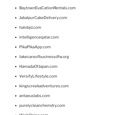
BaytownEvaCationRentals.com
JabalpurCakeDelivery.com
halobjd.com
intelligenceqatar.com
PikaPikaApp.com
takecareofbusinessdfw.org
HamadaOfJapan.com
VersifyLifestyle.com
kingscreekadventures.com
antaeuslabs.com
purelycleanchemdry.com