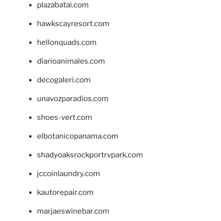
plazabatai.com
hawkscayresort.com
hellonquads.com
diarioanimales.com
decogaleri.com
unavozparadios.com
shoes-vert.com
elbotanicopanama.com
shadyoaksrockportrvpark.com
jccoinlaundry.com
kautorepair.com
marjaeswinebar.com