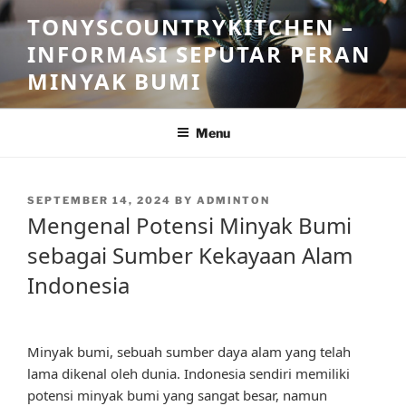
Skip
TONYSCOUNTRYKITCHEN –
to
INFORMASI SEPUTAR PERAN
content
MINYAK BUMI
Menu
POSTED
SEPTEMBER 14, 2024
BY
ADMINTON
ON
Mengenal Potensi Minyak Bumi
sebagai Sumber Kekayaan Alam
Indonesia
Minyak bumi, sebuah sumber daya alam yang telah
lama dikenal oleh dunia. Indonesia sendiri memiliki
potensi minyak bumi yang sangat besar, namun