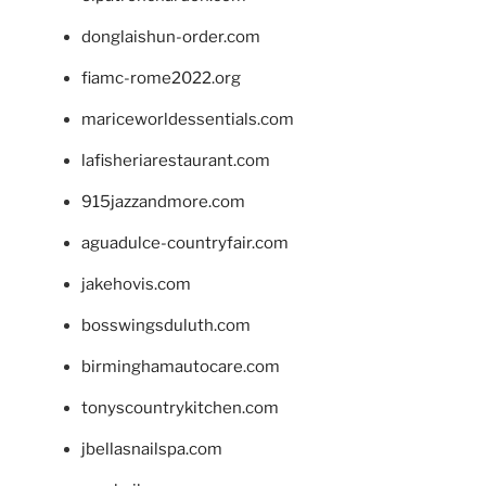
donglaishun-order.com
fiamc-rome2022.org
mariceworldessentials.com
lafisheriarestaurant.com
915jazzandmore.com
aguadulce-countryfair.com
jakehovis.com
bosswingsduluth.com
birminghamautocare.com
tonyscountrykitchen.com
jbellasnailspa.com