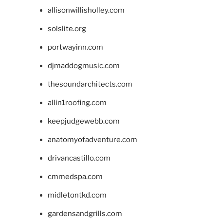
allisonwillisholley.com
solslite.org
portwayinn.com
djmaddogmusic.com
thesoundarchitects.com
allin1roofing.com
keepjudgewebb.com
anatomyofadventure.com
drivancastillo.com
cmmedspa.com
midletontkd.com
gardensandgrills.com