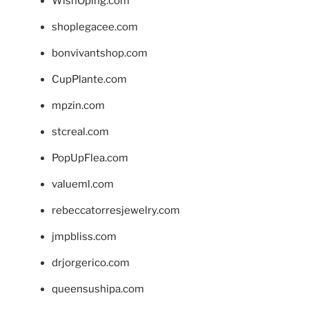
WishOping.com
shoplegacee.com
bonvivantshop.com
CupPlante.com
mpzin.com
stcreal.com
PopUpFlea.com
valueml.com
rebeccatorresjewelry.com
jmpbliss.com
drjorgerico.com
queensushipa.com