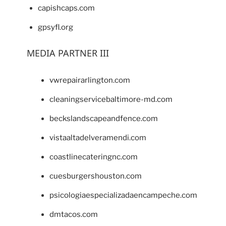
capishcaps.com
gpsyfl.org
MEDIA PARTNER III
vwrepairarlington.com
cleaningservicebaltimore-md.com
beckslandscapeandfence.com
vistaaltadelveramendi.com
coastlinecateringnc.com
cuesburgershouston.com
psicologiaespecializadaencampeche.com
dmtacos.com