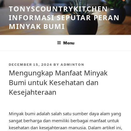
Skip
TONYSCOUNTRYKITCHEN –
to
INFORMASI SEPUTAR PERAN
content
MINYAK BUMI
Menu
POSTED
DECEMBER 15, 2024
BY
ADMINTON
ON
Mengungkap Manfaat Minyak
Bumi untuk Kesehatan dan
Kesejahteraan
Minyak bumi adalah salah satu sumber daya alam yang
sangat berharga dan memiliki berbagai manfaat untuk
kesehatan dan kesejahteraan manusia. Dalam artikel ini,