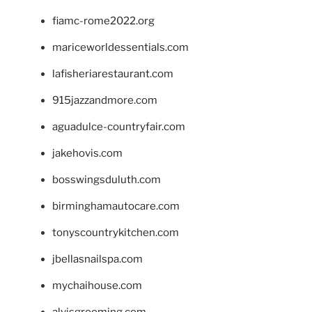
fiamc-rome2022.org
mariceworldessentials.com
lafisheriarestaurant.com
915jazzandmore.com
aguadulce-countryfair.com
jakehovis.com
bosswingsduluth.com
birminghamautocare.com
tonyscountrykitchen.com
jbellasnailspa.com
mychaihouse.com