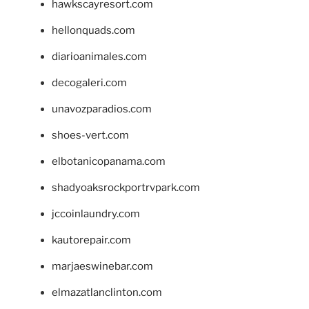
hawkscayresort.com
hellonquads.com
diarioanimales.com
decogaleri.com
unavozparadios.com
shoes-vert.com
elbotanicopanama.com
shadyoaksrockportrvpark.com
jccoinlaundry.com
kautorepair.com
marjaeswinebar.com
elmazatlanclinton.com