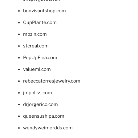
bonvivantshop.com
CupPlante.com
mpzin.com
stcreal.com
PopUpFlea.com
valueml.com
rebeccatorresjewelry.com
jmpbliss.com
drjorgerico.com
queensushipa.com
wendyweimerdds.com