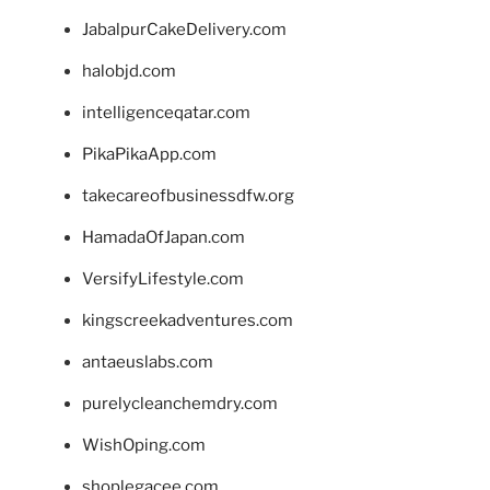
JabalpurCakeDelivery.com
halobjd.com
intelligenceqatar.com
PikaPikaApp.com
takecareofbusinessdfw.org
HamadaOfJapan.com
VersifyLifestyle.com
kingscreekadventures.com
antaeuslabs.com
purelycleanchemdry.com
WishOping.com
shoplegacee.com