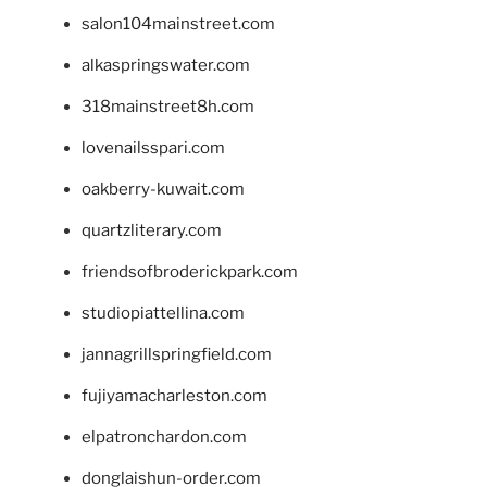
salon104mainstreet.com
alkaspringswater.com
318mainstreet8h.com
lovenailsspari.com
oakberry-kuwait.com
quartzliterary.com
friendsofbroderickpark.com
studiopiattellina.com
jannagrillspringfield.com
fujiyamacharleston.com
elpatronchardon.com
donglaishun-order.com