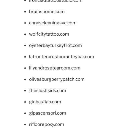
ironcladtattoostudio.com
bruinshome.com
annascleaningsvc.com
wolfcitytattoo.com
oysterbayturkeytrot.com
lafronterarestauranteybar.com
lilyandrosetearoom.com
olivesburgberrypatch.com
theslushkids.com
giobastian.com
glpascensori.com
rifloorepoxy.com