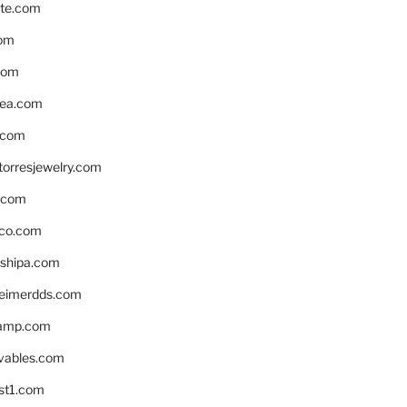
te.com
om
com
ea.com
.com
torresjewelry.com
s.com
ico.com
shipa.com
eimerdds.com
camp.com
ivables.com
st1.com