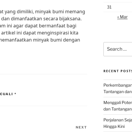
31
t yang dimiliki, minyak bumi memang
« Mar
i dan dimanfaatkan secara bijaksana.
am ini agar dapat bermanfaat bagi
tikel ini dapat menginspirasi kita
 memanfaatkan minyak bumi dengan
Search
for:
RECENT POST
Perkembangan I
Tantangan dan
CUALI *
Menggali Poten
dan Tantangan
Perjalanan Seja
Hingga Kini
NEXT
Next