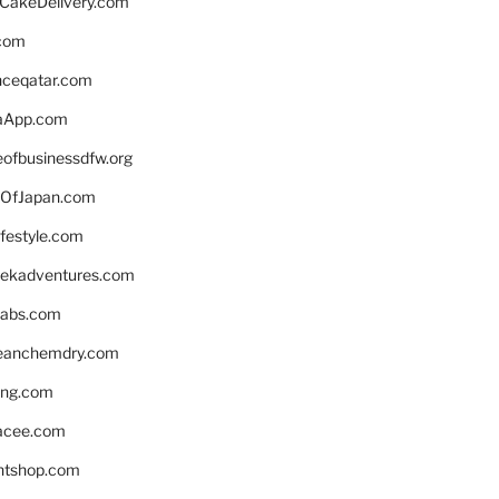
rCakeDelivery.com
.com
enceqatar.com
aApp.com
eofbusinessdfw.org
OfJapan.com
ifestyle.com
eekadventures.com
labs.com
leanchemdry.com
ing.com
acee.com
ntshop.com