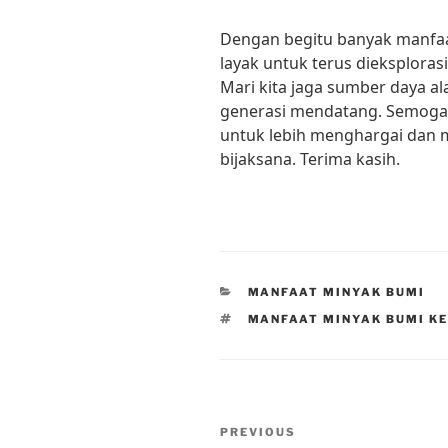
Dengan begitu banyak manfaa
layak untuk terus dieksploras
Mari kita jaga sumber daya al
generasi mendatang. Semoga ar
untuk lebih menghargai dan
bijaksana. Terima kasih.
CATEGORIES
MANFAAT MINYAK BUMI
TAGS
MANFAAT MINYAK BUMI KE
Post
Previous
PREVIOUS