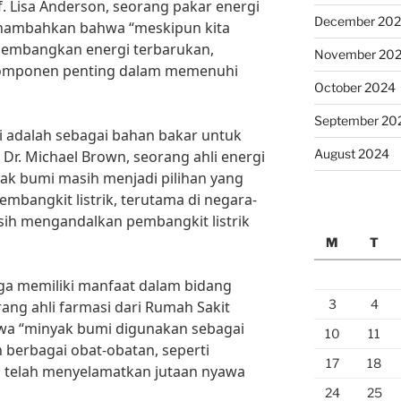
of. Lisa Anderson, seorang pakar energi
December 20
menambahkan bahwa “meskipun kita
embangkan energi terbarukan,
November 20
komponen penting dalam memenuhi
October 2024
September 20
i adalah sebagai bahan bakar untuk
August 2024
 Dr. Michael Brown, seorang ahli energi
yak bumi masih menjadi pilihan yang
mbangkit listrik, terutama di negara-
ih mengandalkan pembangkit listrik
M
T
uga memiliki manfaat dalam bidang
3
4
rang ahli farmasi dari Rumah Sakit
hwa “minyak bumi digunakan sebagai
10
11
berbagai obat-obatan, seperti
17
18
ng telah menyelamatkan jutaan nyawa
24
25