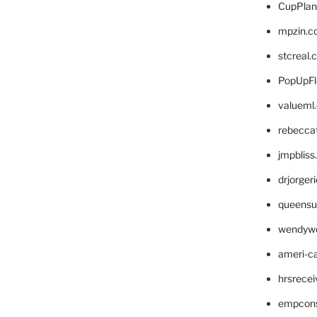
CupPlan
mpzin.c
stcreal.
PopUpFl
valueml
rebecca
jmpblis
drjorger
queensu
wendyw
ameri-
hrsrece
empcon