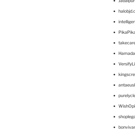
Jabalpu
halobjd
intellig
PikaPik
takecar
Hamada
VersifyL
kingscr
antaeus
purelyc
WishOp
shopleg
bonviva