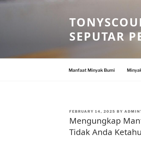
Skip
to
TONYSCOU
content
SEPUTAR P
Manfaat Minyak Bumi
Minya
POSTED
FEBRUARY 14, 2025
BY
ADMIN
ON
Mengungkap Manf
Tidak Anda Ketahu