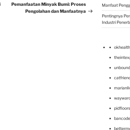
Post
i
Pemanfaatan Minyak Bumi: Proses
Manfaat Pengg
-
Pengolahan dan Manfaatnya
Pentingnya Pe
Industri Pener
okhealt
theinte
unbound
catfrien
marianli
wayward
pidfloo
bancode
betterm