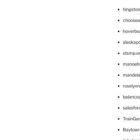
hingsto
choosea
hoverbo
alaskapo
stsmp.o
manoel
mandelae
roselyn
balance
salesfo
TrainG
Baytown