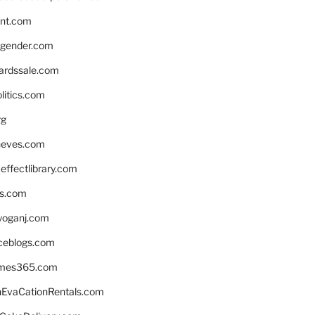
nnt.com
gender.com
ardssale.com
litics.com
rg
neves.com
ffectlibrary.com
ns.com
yoganj.com
rceblogs.com
ames365.com
EvaCationRentals.com