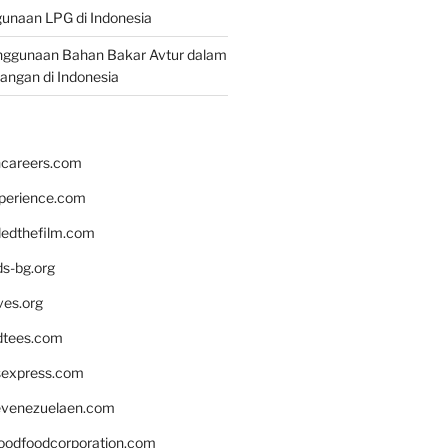
unaan LPG di Indonesia
nggunaan Bahan Bakar Avtur dalam
bangan di Indonesia
hcareers.com
xperience.com
edthefilm.com
ds-bg.org
ves.org
tees.com
rsexpress.com
venezuelaen.com
oodfoodcorporation.com