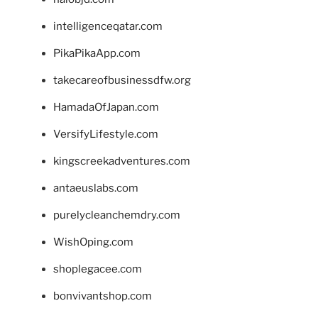
intelligenceqatar.com
PikaPikaApp.com
takecareofbusinessdfw.org
HamadaOfJapan.com
VersifyLifestyle.com
kingscreekadventures.com
antaeuslabs.com
purelycleanchemdry.com
WishOping.com
shoplegacee.com
bonvivantshop.com