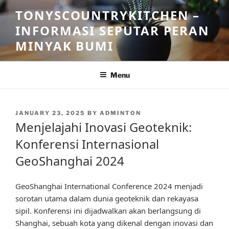
Skip
TONYSCOUNTRYKITCHEN –
to
INFORMASI SEPUTAR PERAN
content
MINYAK BUMI
Menu
POSTED
JANUARY 23, 2025
BY
ADMINTON
ON
Menjelajahi Inovasi Geoteknik:
Konferensi Internasional
GeoShanghai 2024
GeoShanghai International Conference 2024 menjadi
sorotan utama dalam dunia geoteknik dan rekayasa
sipil. Konferensi ini dijadwalkan akan berlangsung di
Shanghai, sebuah kota yang dikenal dengan inovasi dan