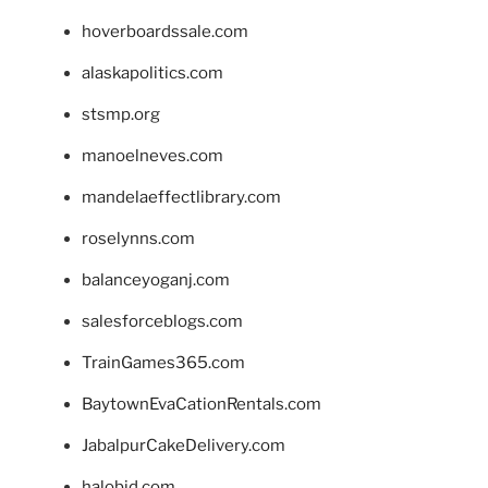
hoverboardssale.com
alaskapolitics.com
stsmp.org
manoelneves.com
mandelaeffectlibrary.com
roselynns.com
balanceyoganj.com
salesforceblogs.com
TrainGames365.com
BaytownEvaCationRentals.com
JabalpurCakeDelivery.com
halobjd.com