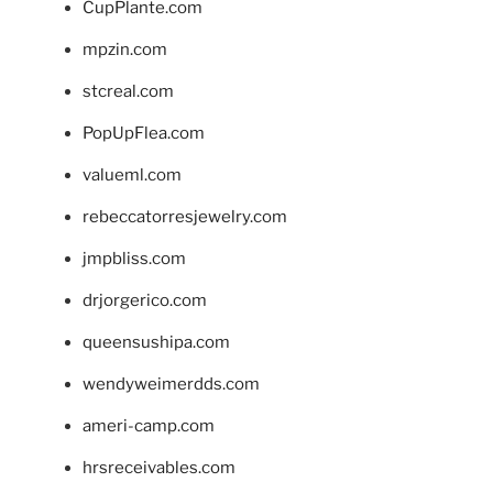
CupPlante.com
mpzin.com
stcreal.com
PopUpFlea.com
valueml.com
rebeccatorresjewelry.com
jmpbliss.com
drjorgerico.com
queensushipa.com
wendyweimerdds.com
ameri-camp.com
hrsreceivables.com