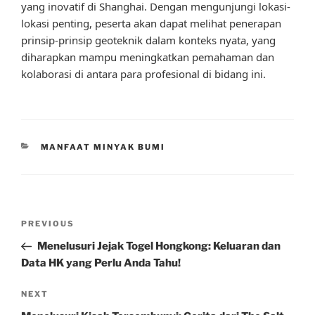
yang inovatif di Shanghai. Dengan mengunjungi lokasi-
lokasi penting, peserta akan dapat melihat penerapan
prinsip-prinsip geoteknik dalam konteks nyata, yang
diharapkan mampu meningkatkan pemahaman dan
kolaborasi di antara para profesional di bidang ini.
CATEGORIES
MANFAAT MINYAK BUMI
Post
Previous
PREVIOUS
navigation
Post
Menelusuri Jejak Togel Hongkong: Keluaran dan
Data HK yang Perlu Anda Tahu!
Next
NEXT
Post