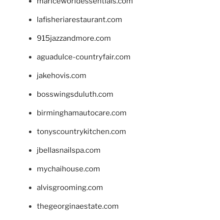
mariceworldessentials.com
lafisheriarestaurant.com
915jazzandmore.com
aguadulce-countryfair.com
jakehovis.com
bosswingsduluth.com
birminghamautocare.com
tonyscountrykitchen.com
jbellasnailspa.com
mychaihouse.com
alvisgrooming.com
thegeorginaestate.com