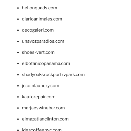
hellonquads.com
diarioanimales.com
decogaleri.com
unavozparadios.com
shoes-vert.com
elbotanicopanama.com
shadyoaksrockportrvpark.com
jccoinlaundry.com
kautorepair.com
marjaeswinebar.com
elmazatlanclinton.com
ideacoffeenyc.com