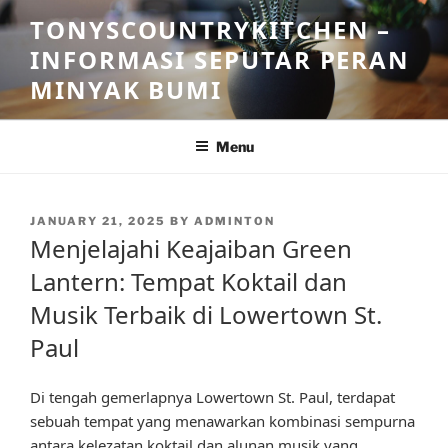
Skip
TONYSCOUNTRYKITCHEN –
to
INFORMASI SEPUTAR PERAN
content
MINYAK BUMI
Menu
POSTED
JANUARY 21, 2025
BY
ADMINTON
ON
Menjelajahi Keajaiban Green
Lantern: Tempat Koktail dan
Musik Terbaik di Lowertown St.
Paul
Di tengah gemerlapnya Lowertown St. Paul, terdapat
sebuah tempat yang menawarkan kombinasi sempurna
antara kelezatan koktail dan alunan musik yang