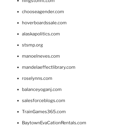
hingstonnt.com
chooseagender.com
hoverboardssale.com
alaskapolitics.com
stsmp.org
manoelneves.com
mandelaeffectlibrary.com
roselynns.com
balanceyoganj.com
salesforceblogs.com
TrainGames365.com
BaytownEvaCationRentals.com