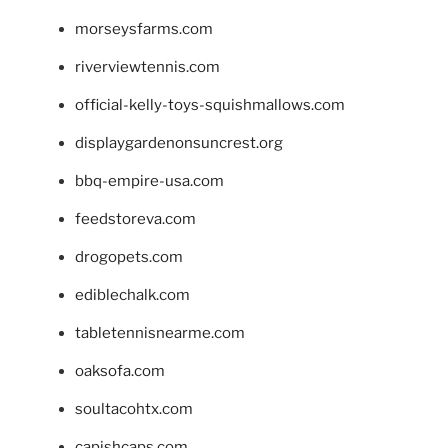
morseysfarms.com
riverviewtennis.com
official-kelly-toys-squishmallows.com
displaygardenonsuncrest.org
bbq-empire-usa.com
feedstoreva.com
drogopets.com
ediblechalk.com
tabletennisnearme.com
oaksofa.com
soultacohtx.com
capishcaps.com