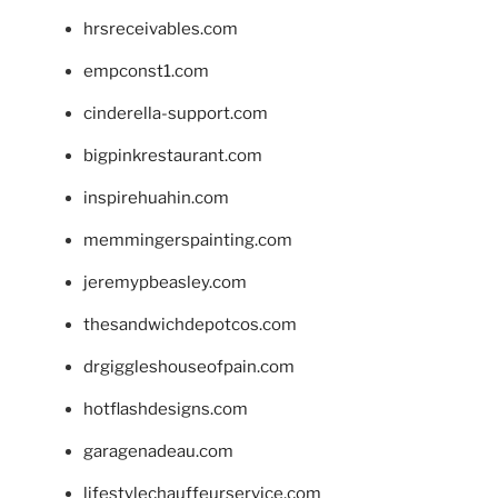
hrsreceivables.com
empconst1.com
cinderella-support.com
bigpinkrestaurant.com
inspirehuahin.com
memmingerspainting.com
jeremypbeasley.com
thesandwichdepotcos.com
drgiggleshouseofpain.com
hotflashdesigns.com
garagenadeau.com
lifestylechauffeurservice.com