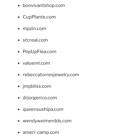
bonvivantshop.com
CupPlante.com
mpzin.com
stcreal.com
PopUpFlea.com
valueml.com
rebeccatorresjewelry.com
jmpbliss.com
drjorgerico.com
queensushipa.com
wendyweimerdds.com
ameri-camp.com