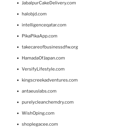
JabalpurCakeDelivery.com
halobjd.com
intelligenceqatar.com
PikaPikaApp.com
takecareofbusinessdfw.org
HamadaOfJapan.com
VersifyLifestyle.com
kingscreekadventures.com
antaeuslabs.com
purelycleanchemdry.com
WishOping.com
shoplegacee.com