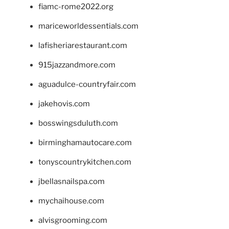
fiamc-rome2022.org
mariceworldessentials.com
lafisheriarestaurant.com
915jazzandmore.com
aguadulce-countryfair.com
jakehovis.com
bosswingsduluth.com
birminghamautocare.com
tonyscountrykitchen.com
jbellasnailspa.com
mychaihouse.com
alvisgrooming.com