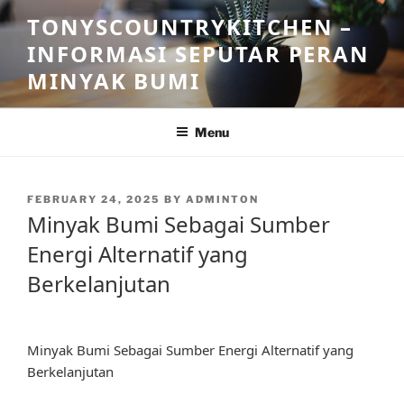
Skip
TONYSCOUNTRYKITCHEN –
to
INFORMASI SEPUTAR PERAN
content
MINYAK BUMI
Menu
POSTED
FEBRUARY 24, 2025
BY
ADMINTON
ON
Minyak Bumi Sebagai Sumber
Energi Alternatif yang
Berkelanjutan
Minyak Bumi Sebagai Sumber Energi Alternatif yang
Berkelanjutan