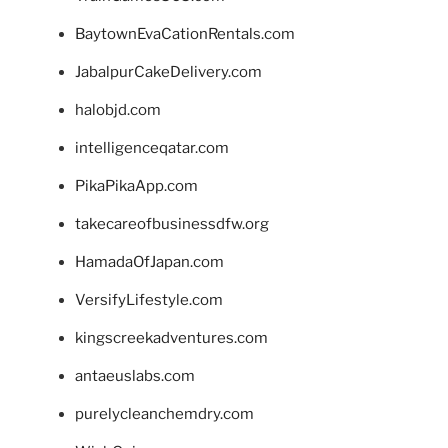
BaytownEvaCationRentals.com
JabalpurCakeDelivery.com
halobjd.com
intelligenceqatar.com
PikaPikaApp.com
takecareofbusinessdfw.org
HamadaOfJapan.com
VersifyLifestyle.com
kingscreekadventures.com
antaeuslabs.com
purelycleanchemdry.com