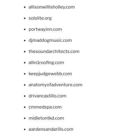
allisonwillisholley.com
solslite.org
portwayinn.com
djmaddogmusic.com
thesoundarchitects.com
allin1roofing.com
keepjudgewebb.com
anatomyofadventure.com
drivancastillo.com
cmmedspa.com
midletontkd.com
gardensandgrills.com