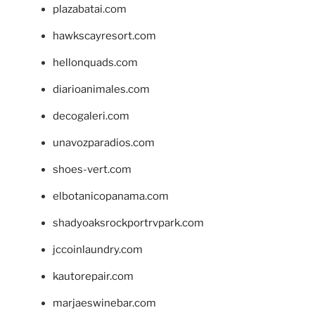
plazabatai.com
hawkscayresort.com
hellonquads.com
diarioanimales.com
decogaleri.com
unavozparadios.com
shoes-vert.com
elbotanicopanama.com
shadyoaksrockportrvpark.com
jccoinlaundry.com
kautorepair.com
marjaeswinebar.com