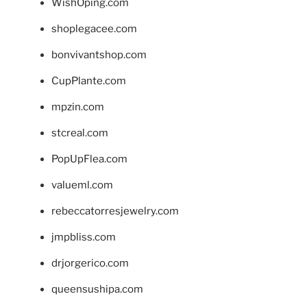
WishOping.com
shoplegacee.com
bonvivantshop.com
CupPlante.com
mpzin.com
stcreal.com
PopUpFlea.com
valueml.com
rebeccatorresjewelry.com
jmpbliss.com
drjorgerico.com
queensushipa.com