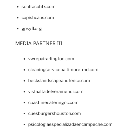
soultacohtx.com
capishcaps.com
gpsyfl.org
MEDIA PARTNER III
vwrepairarlington.com
cleaningservicebaltimore-md.com
beckslandscapeandfence.com
vistaaltadelveramendi.com
coastlinecateringnc.com
cuesburgershouston.com
psicologiaespecializadaencampeche.com