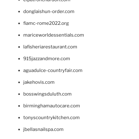
donglaishun-order.com
fiamc-rome2022.org
mariceworldessentials.com
lafisheriarestaurant.com
915jazzandmore.com
aguadulce-countryfair.com
jakehovis.com
bosswingsduluth.com
birminghamautocare.com
tonyscountrykitchen.com
jbellasnailspa.com