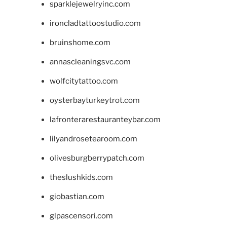
sparklejewelryinc.com
ironcladtattoostudio.com
bruinshome.com
annascleaningsvc.com
wolfcitytattoo.com
oysterbayturkeytrot.com
lafronterarestauranteybar.com
lilyandrosetearoom.com
olivesburgberrypatch.com
theslushkids.com
giobastian.com
glpascensori.com