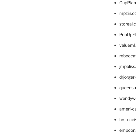
CupPlan
mpzin.c
stcreal.
PopUpFl
valueml
rebecca
jmpblis
drjorger
queensu
wendyw
ameri-
hrsrece
empcon