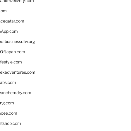
rCakeDelivery.com
.com
enceqatar.com
aApp.com
eofbusinessdfw.org
OfJapan.com
ifestyle.com
eekadventures.com
labs.com
leanchemdry.com
ing.com
acee.com
ntshop.com