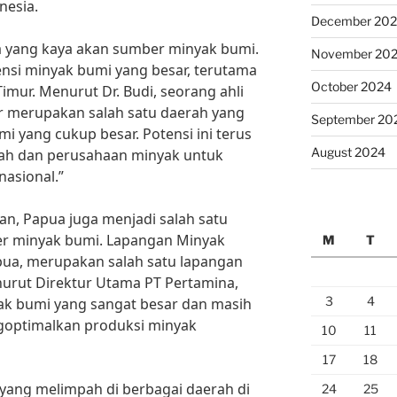
nesia.
December 20
 yang kaya akan sumber minyak bumi.
November 20
ensi minyak bumi yang besar, terutama
October 2024
Timur. Menurut Dr. Budi, seorang ahli
r merupakan salah satu daerah yang
September 20
i yang cukup besar. Potensi ini terus
August 2024
ah dan perusahaan minyak untuk
asional.”
an, Papua juga menjadi salah satu
er minyak bumi. Lapangan Minyak
M
T
apua, merupakan salah satu lapangan
nurut Direktur Utama PT Pertamina,
3
4
ak bumi yang sangat besar dan masih
ngoptimalkan produksi minyak
10
11
17
18
yang melimpah di berbagai daerah di
24
25