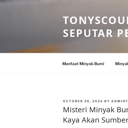
Skip
to
TONYSCOU
content
SEPUTAR P
Manfaat Minyak Bumi
Minya
POSTED
OCTOBER 28, 2024
BY
ADMIN
ON
Misteri Minyak B
Kaya Akan Sumber