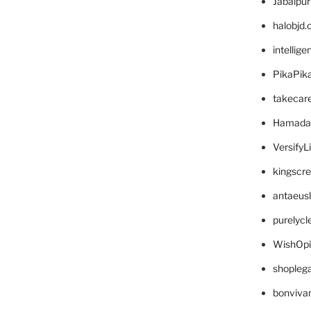
Jabalpu
halobjd
intellig
PikaPik
takecar
Hamada
VersifyL
kingscr
antaeus
purelyc
WishOp
shopleg
bonviva