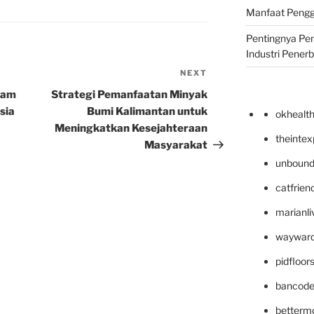
Manfaat Pengg
Pentingnya Pe
Industri Pener
NEXT
Next
Post
lam
Strategi Pemanfaatan Minyak
sia
Bumi Kalimantan untuk
okhealt
Meningkatkan Kesejahteraan
theinte
Masyarakat
unbound
catfrien
marianli
wayward
pidfloo
bancode
betterm