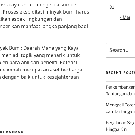
 berupaya untuk mengelola sumber
31
a. Proses eksploitasi minyak bumi harus
« Mar
ikan aspek lingkungan dan
mberikan manfaat jangka panjang bagi
Search
nyak Bumi: Daerah Mana yang Kaya
for:
menjadi topik yang menarik untuk
oleh para ahli dan peneliti. Potensi
 melimpah merupakan aset berharga
RECENT POST
la dengan baik untuk kesejahteraan
Perkembangan I
Tantangan dan
Menggali Poten
dan Tantangan
Perjalanan Seja
Hingga Kini
RI DAERAH