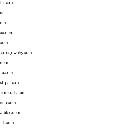
te.com
om
com
ea.com
.com
torresjewelry.com
s.com
ico.com
shipa.com
eimerdds.com
camp.com
ivables.com
st1.com