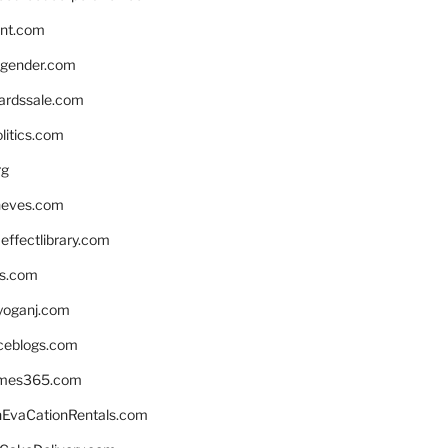
nnt.com
gender.com
ardssale.com
litics.com
rg
neves.com
ffectlibrary.com
ns.com
yoganj.com
rceblogs.com
ames365.com
EvaCationRentals.com