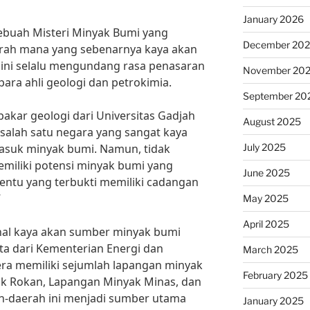
January 2026
ebuah Misteri Minyak Bumi yang
December 20
erah mana yang sebenarnya kaya akan
ini selalu mengundang rasa penasaran
November 20
ara ahli geologi dan petrokimia.
September 20
akar geologi dari Universitas Gadjah
August 2025
salah satu negara yang sangat kaya
July 2025
asuk minyak bumi. Namun, tidak
miliki potensi minyak bumi yang
June 2025
entu yang terbukti memiliki cadangan
”
May 2025
April 2025
enal kaya akan sumber minyak bumi
a dari Kementerian Energi dan
March 2025
ra memiliki sejumlah lapangan minyak
February 2025
ak Rokan, Lapangan Minyak Minas, dan
h-daerah ini menjadi sumber utama
January 2025