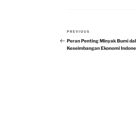
Post
Previous
PREVIOUS
navigation
Post
Peran Penting Minyak Bumi da
Keseimbangan Ekonomi Indone