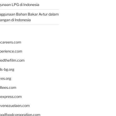
unaan LPG di Indonesia
nggunaan Bahan Bakar Avtur dalam
bangan di Indonesia
hcareers.com
xperience.com
edthefilm.com
ds-bg.org
ves.org
tees.com
rsexpress.com
venezuelaen.com
oodfoodcorporation.com