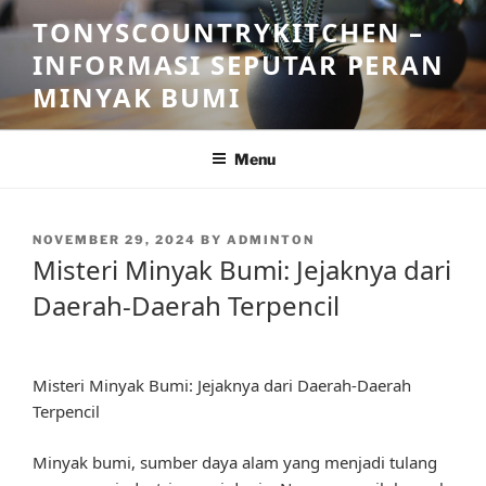
Skip
TONYSCOUNTRYKITCHEN –
to
INFORMASI SEPUTAR PERAN
content
MINYAK BUMI
Menu
POSTED
NOVEMBER 29, 2024
BY
ADMINTON
ON
Misteri Minyak Bumi: Jejaknya dari
Daerah-Daerah Terpencil
Misteri Minyak Bumi: Jejaknya dari Daerah-Daerah
Terpencil
Minyak bumi, sumber daya alam yang menjadi tulang