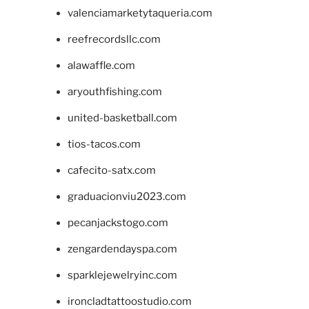
valenciamarketytaqueria.com
reefrecordsllc.com
alawaffle.com
aryouthfishing.com
united-basketball.com
tios-tacos.com
cafecito-satx.com
graduacionviu2023.com
pecanjackstogo.com
zengardendayspa.com
sparklejewelryinc.com
ironcladtattoostudio.com