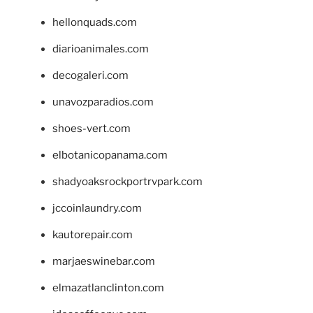
hellonquads.com
diarioanimales.com
decogaleri.com
unavozparadios.com
shoes-vert.com
elbotanicopanama.com
shadyoaksrockportrvpark.com
jccoinlaundry.com
kautorepair.com
marjaeswinebar.com
elmazatlanclinton.com