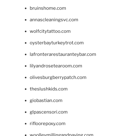
bruinshome.com
annascleaningsvc.com
wolfcitytattoo.com
oysterbayturkeytrot.com
lafronterarestauranteybar.com
lilyandrosetearoom.com
olivesburgberrypatch.com
theslushkids.com
giobastian.com
glpascensori.com
rifloorepoxy.com
woolleymillingandpaving.com