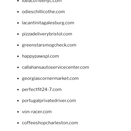
ideacoffeenyc.com
odieschillicothe.com
lacantinitagalesburg.com
pizzadeliverybristol.com
greenstarsmogcheck.com
happypawspl.com
callahansautoservicecenter.com
georgiascornermarket.com
perfectfit24-7.com
portugalprivatedriver.com
von-racer.com
coffeeshopcharleston.com