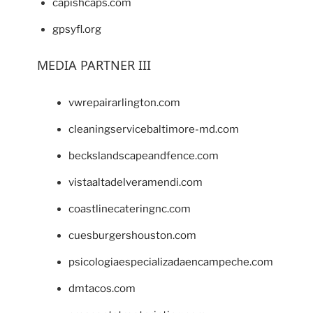
capishcaps.com
gpsyfl.org
MEDIA PARTNER III
vwrepairarlington.com
cleaningservicebaltimore-md.com
beckslandscapeandfence.com
vistaaltadelveramendi.com
coastlinecateringnc.com
cuesburgershouston.com
psicologiaespecializadaencampeche.com
dmtacos.com