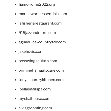
fiamc-rome2022.org
mariceworldessentials.com
lafisheriarestaurant.com
915jazzandmore.com
aguadulce-countryfair.com
jakehovis.com
bosswingsduluth.com
birminghamautocare.com
tonyscountrykitchen.com
jbellasnailspa.com
mychaihouse.com
alvisgrooming.com