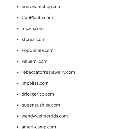
bonvivantshop.com
CupPlante.com
mpzin.com
stcreal.com
PopUpFlea.com
valueml.com
rebeccatorresjewelry.com
jmpbliss.com
drjorgerico.com
queensushipa.com
wendyweimerdds.com
ameri-camp.com