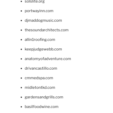
solslite.org
portwayinn.com
djmaddogmusic.com
thesoundarchitects.com
allin1roofing.com
keepjudgewebb.com
anatomyofadventure.com
drivancastillo.com
cmmedspa.com
midletontkd.com
gardensandgrills.com
basilfoodwine.com