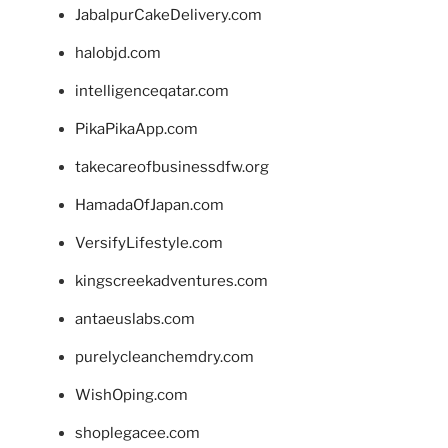
JabalpurCakeDelivery.com
halobjd.com
intelligenceqatar.com
PikaPikaApp.com
takecareofbusinessdfw.org
HamadaOfJapan.com
VersifyLifestyle.com
kingscreekadventures.com
antaeuslabs.com
purelycleanchemdry.com
WishOping.com
shoplegacee.com