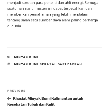
menjadi sorotan para peneliti dan ahli energi. Semoga
suatu hari nanti, misteri ini dapat terpecahkan dan
memberikan pemahaman yang lebih mendalam
tentang salah satu sumber daya alam paling berharga
di dunia.
CATEGORIES
MINYAK BUMI
TAGS
MINYAK BUMI BERASAL DARI DAERAH
Post
Previous
PREVIOUS
navigation
Post
Khasiat Minyak Bumi Kalimantan untuk
Kesehatan Tubuh dan Kulit