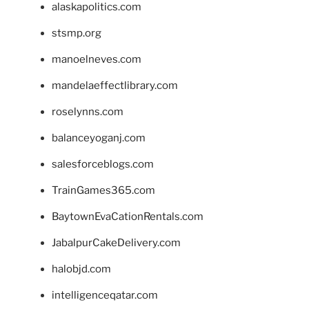
alaskapolitics.com
stsmp.org
manoelneves.com
mandelaeffectlibrary.com
roselynns.com
balanceyoganj.com
salesforceblogs.com
TrainGames365.com
BaytownEvaCationRentals.com
JabalpurCakeDelivery.com
halobjd.com
intelligenceqatar.com