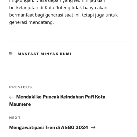
berkelanjutan di Kota Ruteng tidak hanya akan
bermanfaat bagi generasi saat ini, tetapi juga untuk
generasi mendatang.
CATEGORIES
MANFAAT MINYAK BUMI
Post
Previous
PREVIOUS
navigation
Post
Mendaki ke Puncak Keindahan Pafi Kota
Maumere
Next
NEXT
Post
Mengawatipasi Tren di ASGO 2024