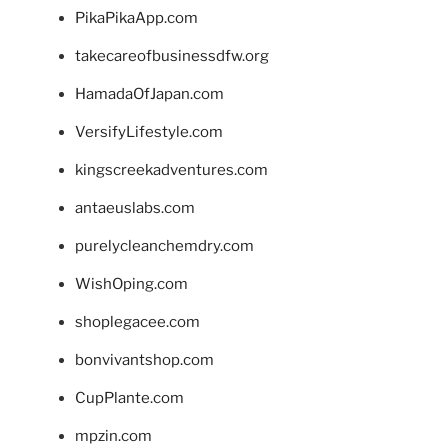
PikaPikaApp.com
takecareofbusinessdfw.org
HamadaOfJapan.com
VersifyLifestyle.com
kingscreekadventures.com
antaeuslabs.com
purelycleanchemdry.com
WishOping.com
shoplegacee.com
bonvivantshop.com
CupPlante.com
mpzin.com