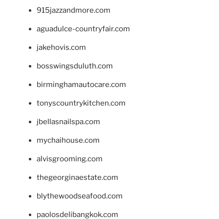
915jazzandmore.com
aguadulce-countryfair.com
jakehovis.com
bosswingsduluth.com
birminghamautocare.com
tonyscountrykitchen.com
jbellasnailspa.com
mychaihouse.com
alvisgrooming.com
thegeorginaestate.com
blythewoodseafood.com
paolosdelibangkok.com