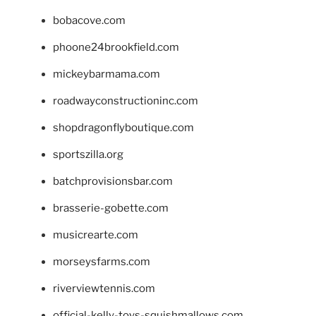
bobacove.com
phoone24brookfield.com
mickeybarmama.com
roadwayconstructioninc.com
shopdragonflyboutique.com
sportszilla.org
batchprovisionsbar.com
brasserie-gobette.com
musicrearte.com
morseysfarms.com
riverviewtennis.com
official-kelly-toys-squishmallows.com