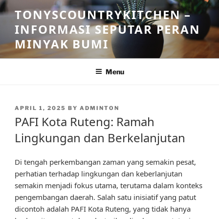
Skip
TONYSCOUNTRYKITCHEN –
to
INFORMASI SEPUTAR PERAN
content
MINYAK BUMI
Menu
POSTED
APRIL 1, 2025
BY
ADMINTON
ON
PAFI Kota Ruteng: Ramah
Lingkungan dan Berkelanjutan
Di tengah perkembangan zaman yang semakin pesat,
perhatian terhadap lingkungan dan keberlanjutan
semakin menjadi fokus utama, terutama dalam konteks
pengembangan daerah. Salah satu inisiatif yang patut
dicontoh adalah PAFI Kota Ruteng, yang tidak hanya