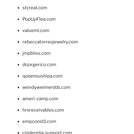
stcreal.com
PopUpFlea.com
valueml.com
rebeccatorresjewelry.com
jmpbliss.com
drjorgerico.com
queensushipa.com
wendyweimerdds.com
ameri-camp.com
hrsreceivables.com
empconst1.com
cinderella-support.com