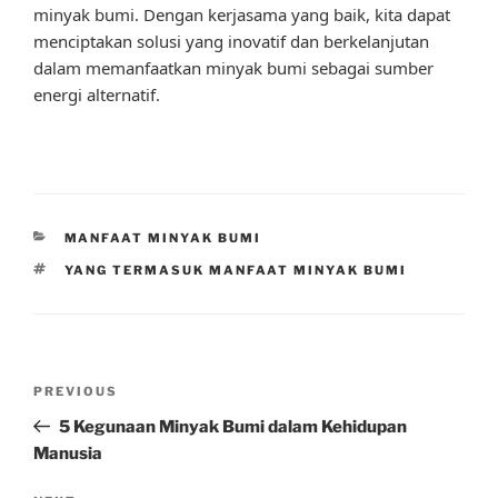
minyak bumi. Dengan kerjasama yang baik, kita dapat
menciptakan solusi yang inovatif dan berkelanjutan
dalam memanfaatkan minyak bumi sebagai sumber
energi alternatif.
CATEGORIES
MANFAAT MINYAK BUMI
TAGS
YANG TERMASUK MANFAAT MINYAK BUMI
Post
Previous
PREVIOUS
navigation
Post
5 Kegunaan Minyak Bumi dalam Kehidupan
Manusia