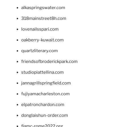
alkaspringswater.com
318mainstreet8h.com
lovenailsspari.com
oakberry-kuwait.com
quartzliterary.com
friendsofbroderickpark.com
studiopiattellina.com
jannagrillspringfield.com
fujiyamacharleston.com
elpatronchardon.com
donglaishun-order.com
fiamc-rome2022.org