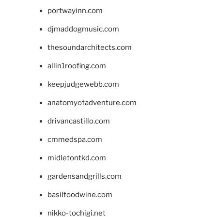
portwayinn.com
djmaddogmusic.com
thesoundarchitects.com
allin1roofing.com
keepjudgewebb.com
anatomyofadventure.com
drivancastillo.com
cmmedspa.com
midletontkd.com
gardensandgrills.com
basilfoodwine.com
nikko-tochigi.net