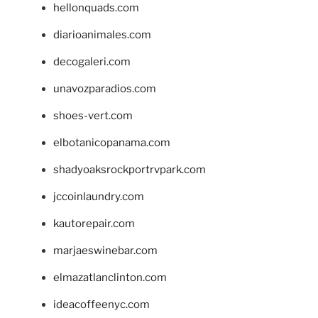
hellonquads.com
diarioanimales.com
decogaleri.com
unavozparadios.com
shoes-vert.com
elbotanicopanama.com
shadyoaksrockportrvpark.com
jccoinlaundry.com
kautorepair.com
marjaeswinebar.com
elmazatlanclinton.com
ideacoffeenyc.com