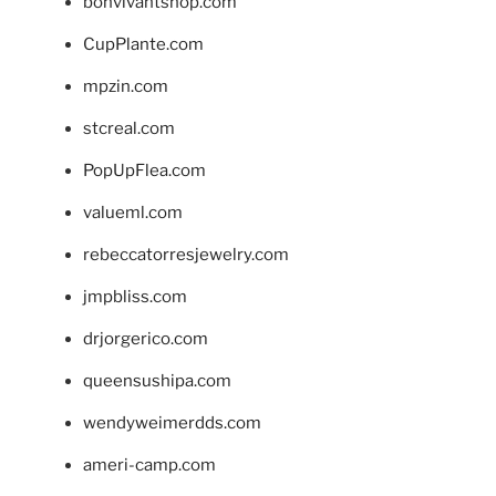
bonvivantshop.com
CupPlante.com
mpzin.com
stcreal.com
PopUpFlea.com
valueml.com
rebeccatorresjewelry.com
jmpbliss.com
drjorgerico.com
queensushipa.com
wendyweimerdds.com
ameri-camp.com