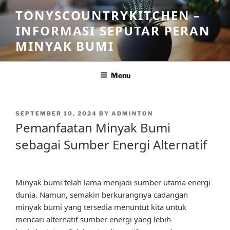
Skip
TONYSCOUNTRYKITCHEN –
to
INFORMASI SEPUTAR PERAN
content
MINYAK BUMI
Menu
POSTED
SEPTEMBER 10, 2024
BY
ADMINTON
ON
Pemanfaatan Minyak Bumi
sebagai Sumber Energi Alternatif
Minyak bumi telah lama menjadi sumber utama energi
dunia. Namun, semakin berkurangnya cadangan
minyak bumi yang tersedia menuntut kita untuk
mencari alternatif sumber energi yang lebih