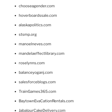
chooseagender.com
hoverboardssale.com
alaskapolitics.com
stsmp.org
manoelneves.com
mandelaeffectlibrary.com
roselynns.com
balanceyoganj.com
salesforceblogs.com
TrainGames365.com
BaytownEvaCationRentals.com
JabalpurCakeDelivery.com