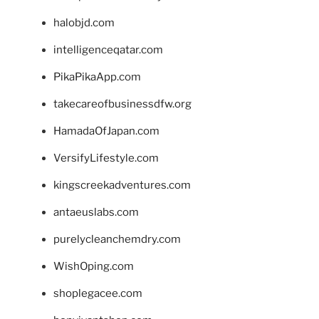
halobjd.com
intelligenceqatar.com
PikaPikaApp.com
takecareofbusinessdfw.org
HamadaOfJapan.com
VersifyLifestyle.com
kingscreekadventures.com
antaeuslabs.com
purelycleanchemdry.com
WishOping.com
shoplegacee.com