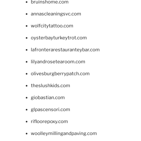
bruinshome.com
annascleaningsvc.com
wolfcitytattoo.com
oysterbayturkeytrot.com
lafronterarestauranteybar.com
lilyandrosetearoom.com
olivesburgberrypatch.com
theslushkids.com
giobastian.com
glpascensori.com
rifloorepoxy.com
woolleymillingandpaving.com