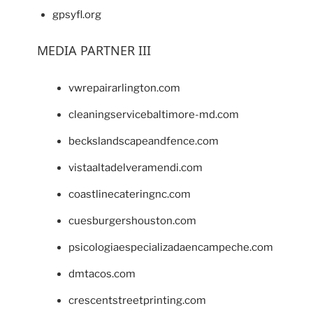
gpsyfl.org
MEDIA PARTNER III
vwrepairarlington.com
cleaningservicebaltimore-md.com
beckslandscapeandfence.com
vistaaltadelveramendi.com
coastlinecateringnc.com
cuesburgershouston.com
psicologiaespecializadaencampeche.com
dmtacos.com
crescentstreetprinting.com