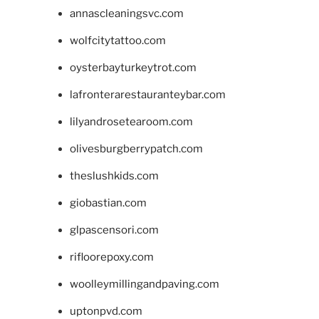
annascleaningsvc.com
wolfcitytattoo.com
oysterbayturkeytrot.com
lafronterarestauranteybar.com
lilyandrosetearoom.com
olivesburgberrypatch.com
theslushkids.com
giobastian.com
glpascensori.com
rifloorepoxy.com
woolleymillingandpaving.com
uptonpvd.com