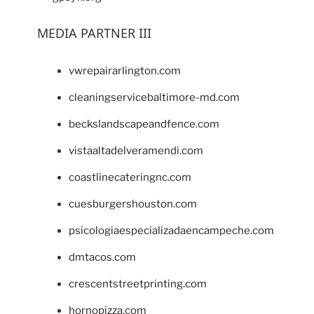
MEDIA PARTNER III
vwrepairarlington.com
cleaningservicebaltimore-md.com
beckslandscapeandfence.com
vistaaltadelveramendi.com
coastlinecateringnc.com
cuesburgershouston.com
psicologiaespecializadaencampeche.com
dmtacos.com
crescentstreetprinting.com
hornopizza.com