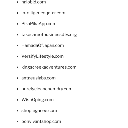
halobjd.com
intelligenceqatar.com
PikaPikaApp.com
takecareofbusinessdfw.org
HamadaOfJapan.com
VersifyLifestyle.com
kingscreekadventures.com
antaeuslabs.com
purelycleanchemdry.com
WishOping.com
shoplegacee.com
bonvivantshop.com