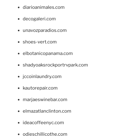
diarioanimales.com
decogaleri.com
unavozparadios.com
shoes-vert.com
elbotanicopanama.com
shadyoaksrockportrvpark.com
jccoinlaundry.com
kautorepair.com
marjaeswinebar.com
elmazatlanclinton.com
ideacoffeenyc.com
odieschillicothe.com