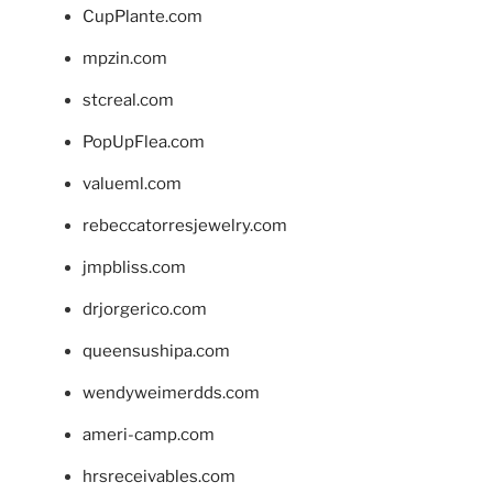
CupPlante.com
mpzin.com
stcreal.com
PopUpFlea.com
valueml.com
rebeccatorresjewelry.com
jmpbliss.com
drjorgerico.com
queensushipa.com
wendyweimerdds.com
ameri-camp.com
hrsreceivables.com