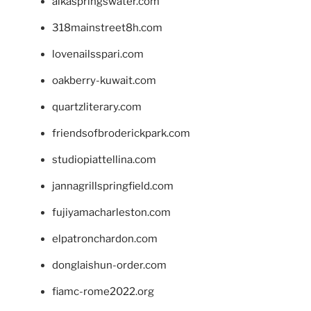
alkaspringswater.com
318mainstreet8h.com
lovenailsspari.com
oakberry-kuwait.com
quartzliterary.com
friendsofbroderickpark.com
studiopiattellina.com
jannagrillspringfield.com
fujiyamacharleston.com
elpatronchardon.com
donglaishun-order.com
fiamc-rome2022.org