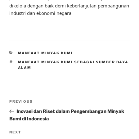
dikelola dengan baik demi keberlanjutan pembangunan
industri dan ekonomi negara.
CATEGORIES
MANFAAT MINYAK BUMI
TAGS
MANFAAT MINYAK BUMI SEBAGAI SUMBER DAYA
ALAM
Post
Previous
PREVIOUS
navigation
Post
Inovasi dan Riset dalam Pengembangan Minyak
Bumi di Indonesia
Next
NEXT