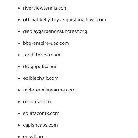
riverviewtennis.com
official-kelly-toys-squishmallows.com
displaygardenonsuncrest.org
bbq-empire-usa.com
feedstoreva.com
drogopets.com
ediblechalk.com
tabletennisnearme.com
oaksofa.com
soultacohtx.com
capishcaps.com
gpsyfl.org