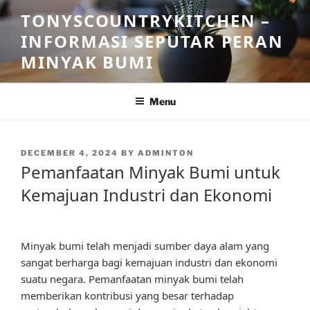
Skip
TONYSCOUNTRYKITCHEN –
to
INFORMASI SEPUTAR PERAN
content
MINYAK BUMI
Menu
POSTED
DECEMBER 4, 2024
BY
ADMINTON
ON
Pemanfaatan Minyak Bumi untuk
Kemajuan Industri dan Ekonomi
Minyak bumi telah menjadi sumber daya alam yang
sangat berharga bagi kemajuan industri dan ekonomi
suatu negara. Pemanfaatan minyak bumi telah
memberikan kontribusi yang besar terhadap