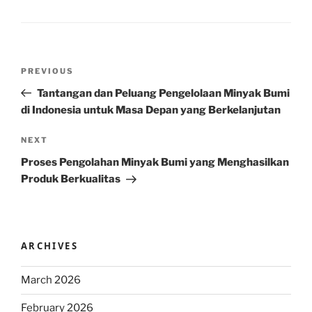
Post
Previous
PREVIOUS
navigation
Post
Tantangan dan Peluang Pengelolaan Minyak Bumi
di Indonesia untuk Masa Depan yang Berkelanjutan
Next
NEXT
Post
Proses Pengolahan Minyak Bumi yang Menghasilkan
Produk Berkualitas
ARCHIVES
March 2026
February 2026