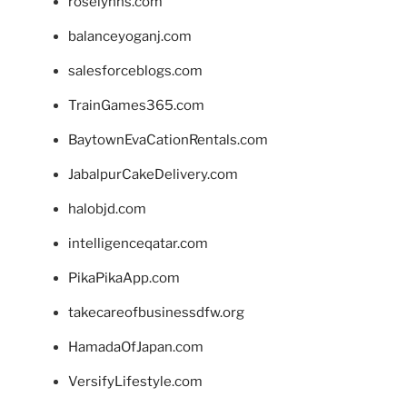
roselynns.com
balanceyoganj.com
salesforceblogs.com
TrainGames365.com
BaytownEvaCationRentals.com
JabalpurCakeDelivery.com
halobjd.com
intelligenceqatar.com
PikaPikaApp.com
takecareofbusinessdfw.org
HamadaOfJapan.com
VersifyLifestyle.com