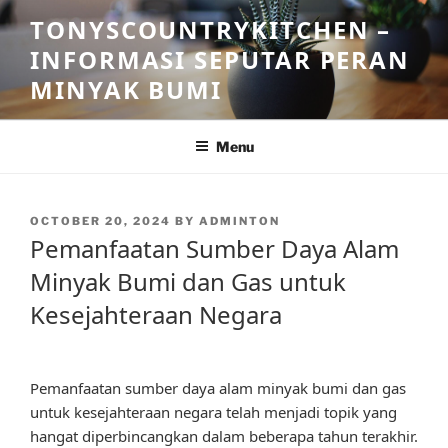
Skip
TONYSCOUNTRYKITCHEN –
to
INFORMASI SEPUTAR PERAN
content
MINYAK BUMI
Menu
POSTED
OCTOBER 20, 2024
BY
ADMINTON
ON
Pemanfaatan Sumber Daya Alam
Minyak Bumi dan Gas untuk
Kesejahteraan Negara
Pemanfaatan sumber daya alam minyak bumi dan gas
untuk kesejahteraan negara telah menjadi topik yang
hangat diperbincangkan dalam beberapa tahun terakhir.