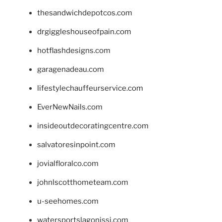
thesandwichdepotcos.com
drgiggleshouseofpain.com
hotflashdesigns.com
garagenadeau.com
lifestylechauffeurservice.com
EverNewNails.com
insideoutdecoratingcentre.com
salvatoresinpoint.com
jovialfloralco.com
johnlscotthometeam.com
u-seehomes.com
watersportslagonissi.com