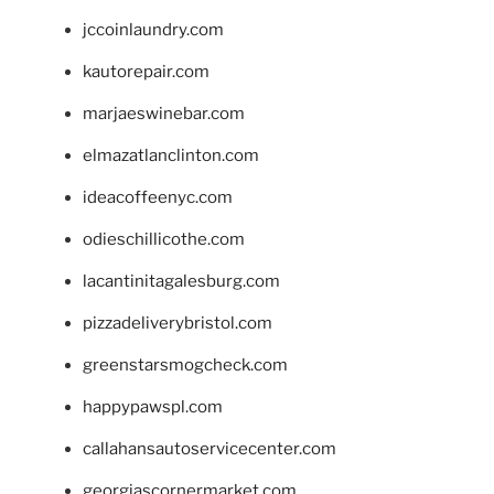
jccoinlaundry.com
kautorepair.com
marjaeswinebar.com
elmazatlanclinton.com
ideacoffeenyc.com
odieschillicothe.com
lacantinitagalesburg.com
pizzadeliverybristol.com
greenstarsmogcheck.com
happypawspl.com
callahansautoservicecenter.com
georgiascornermarket.com