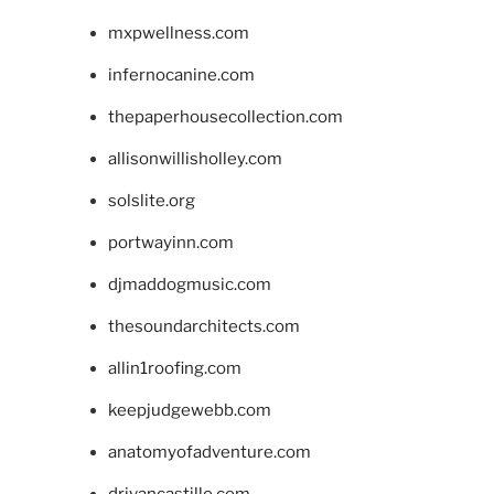
mxpwellness.com
infernocanine.com
thepaperhousecollection.com
allisonwillisholley.com
solslite.org
portwayinn.com
djmaddogmusic.com
thesoundarchitects.com
allin1roofing.com
keepjudgewebb.com
anatomyofadventure.com
drivancastillo.com