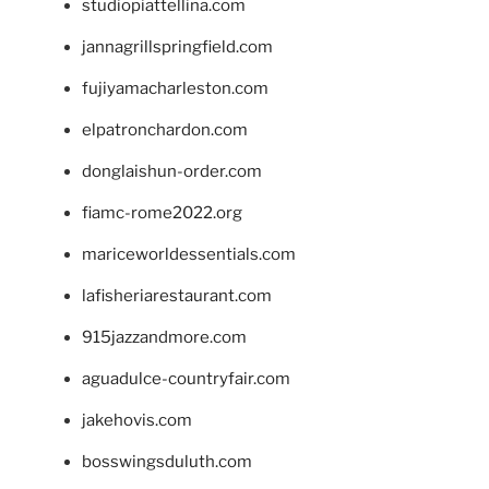
studiopiattellina.com
jannagrillspringfield.com
fujiyamacharleston.com
elpatronchardon.com
donglaishun-order.com
fiamc-rome2022.org
mariceworldessentials.com
lafisheriarestaurant.com
915jazzandmore.com
aguadulce-countryfair.com
jakehovis.com
bosswingsduluth.com