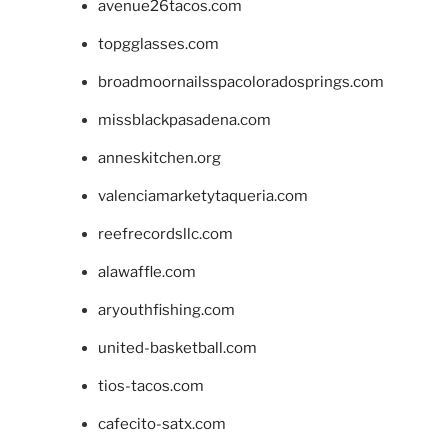
avenue26tacos.com
topgglasses.com
broadmoornailsspacoloradosprings.com
missblackpasadena.com
anneskitchen.org
valenciamarketytaqueria.com
reefrecordsllc.com
alawaffle.com
aryouthfishing.com
united-basketball.com
tios-tacos.com
cafecito-satx.com