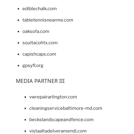
ediblechalk.com
tabletennisnearme.com
oaksofa.com
soultacohtx.com
capishcaps.com
gpsyfl.org
MEDIA PARTNER III
vwrepairarlington.com
cleaningservicebaltimore-md.com
beckslandscapeandfence.com
vistaaltadelveramendi.com