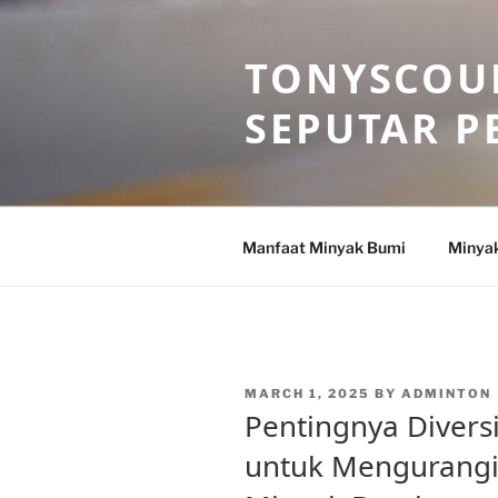
Skip
to
TONYSCOU
content
SEPUTAR P
Manfaat Minyak Bumi
Minya
POSTED
MARCH 1, 2025
BY
ADMINTON
ON
Pentingnya Divers
untuk Mengurangi