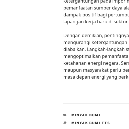
ketergantungan pada impor 
pemanfaatan sumber daya ala
dampak positif bagi pertum
lapangan kerja baru di sektor
Dengan demikian, pentingnya 
mengurangi ketergantungan p
diabaikan. Langkah-langkah st
mengoptimalkan pemanfaatan
ketahanan energi negara. Semu
maupun masyarakat perlu ber
masa depan energi yang berk
CATEGORIES
MINYAK BUMI
TAGS
MINYAK BUMI TTS