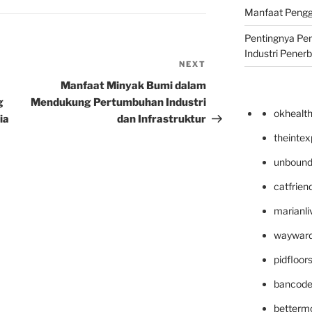
Manfaat Pengg
Pentingnya Pe
Industri Pener
NEXT
Next
Post
Manfaat Minyak Bumi dalam
g
Mendukung Pertumbuhan Industri
okhealt
ia
dan Infrastruktur
theinte
unbound
catfrien
marianli
wayward
pidfloo
bancode
betterm