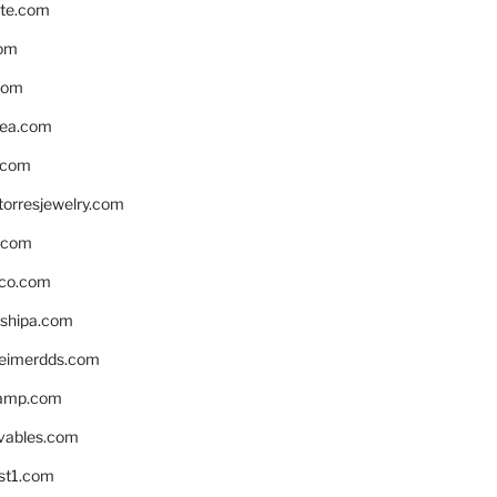
te.com
om
com
ea.com
.com
torresjewelry.com
s.com
ico.com
shipa.com
eimerdds.com
camp.com
ivables.com
st1.com