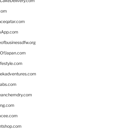
rCakeDelivery.com
.com
enceqatar.com
aApp.com
eofbusinessdfw.org
OfJapan.com
ifestyle.com
eekadventures.com
labs.com
leanchemdry.com
ing.com
acee.com
ntshop.com