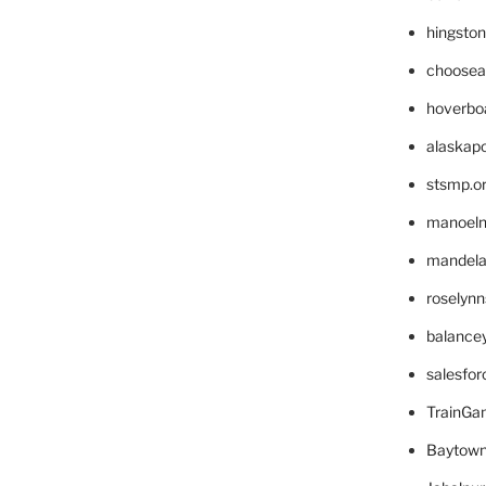
hingsto
choosea
hoverbo
alaskapo
stsmp.o
manoel
mandelae
roselyn
balance
salesfo
TrainG
Baytown