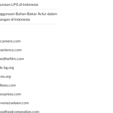
unaan LPG di Indonesia
nggunaan Bahan Bakar Avtur dalam
bangan di Indonesia
hcareers.com
xperience.com
edthefilm.com
ds-bg.org
ves.org
tees.com
rsexpress.com
venezuelaen.com
oodfoodcorporation.com