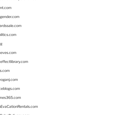
nnt.com
gender.com
ardssale.com
litics.com
rg
neves.com
ffectlibrary.com
ns.com
yoganj.com
rceblogs.com
ames365.com
EvaCationRentals.com