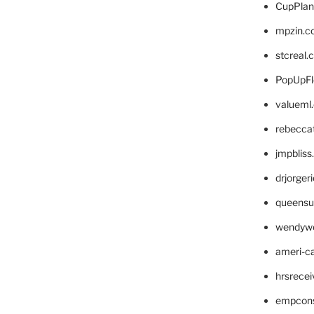
CupPlan
mpzin.c
stcreal.
PopUpFl
valueml
rebecca
jmpblis
drjorger
queensu
wendyw
ameri-
hrsrece
empcon