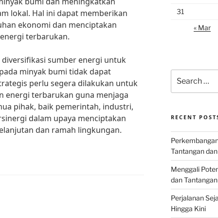
minyak bumi dan meningkatkan
31
m lokal. Hal ini dapat memberikan
buhan ekonomi dan menciptakan
« Mar
 energi terbarukan.
diversifikasi sumber energi untuk
ada minyak bumi tidak dapat
Search
rategis perlu segera dilakukan untuk
for:
 energi terbarukan guna menjaga
a pihak, baik pemerintah, industri,
sinergi dalam upaya menciptakan
RECENT POST
elanjutan dan ramah lingkungan.
Perkembangan I
Tantangan dan
Menggali Poten
dan Tantangan
Perjalanan Seja
Hingga Kini