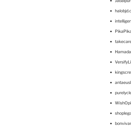
Jabalpu
halobjd
intellig
PikaPik
takecar
Hamada
VersifyL
kingscr
antaeus
purelyc
WishOp
shopleg
bonviva