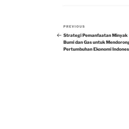
Post
Previous
PREVIOUS
navigation
Post
Strategi Pemanfaatan Minyak
Bumi dan Gas untuk Mendoron
Pertumbuhan Ekonomi Indones