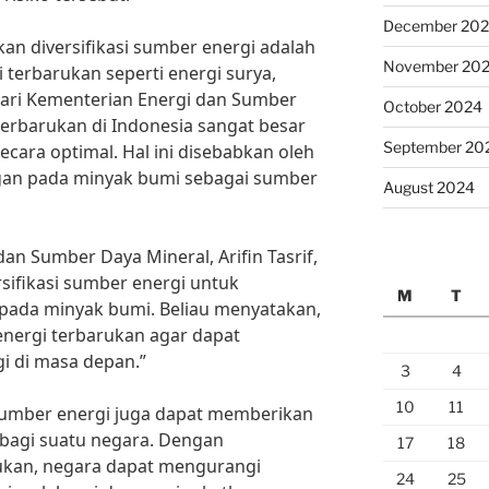
December 20
an diversifikasi sumber energi adalah
November 20
terbarukan seperti energi surya,
 dari Kementerian Energi dan Sumber
October 2024
terbarukan di Indonesia sangat besar
September 20
ara optimal. Hal ini disebabkan oleh
gan pada minyak bumi sebagai sumber
August 2024
dan Sumber Daya Mineral, Arifin Tasrif,
ifikasi sumber energi untuk
M
T
ada minyak bumi. Beliau menyatakan,
 energi terbarukan agar dapat
gi di masa depan.”
3
4
10
11
i sumber energi juga dapat memberikan
bagi suatu negara. Dengan
17
18
ukan, negara dapat mengurangi
24
25