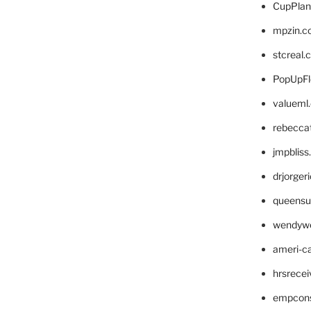
CupPlan
mpzin.c
stcreal.
PopUpFl
valueml
rebecca
jmpblis
drjorger
queensu
wendyw
ameri-
hrsrece
empcon