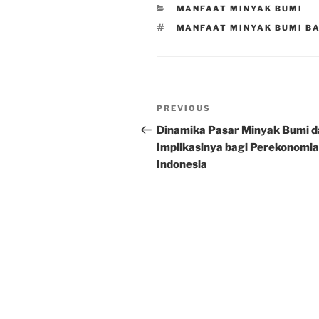
CATEGORIES
MANFAAT MINYAK BUMI
TAGS
MANFAAT MINYAK BUMI BA
Post
Previous
PREVIOUS
navigation
Post
Dinamika Pasar Minyak Bumi d
Implikasinya bagi Perekonomi
Indonesia