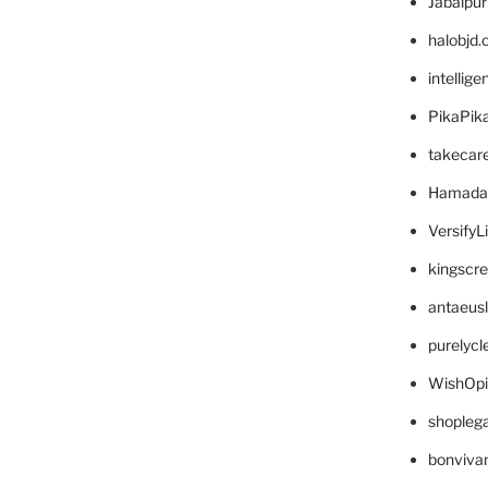
Jabalpu
halobjd
intellig
PikaPik
takecar
Hamada
VersifyL
kingscr
antaeus
purelyc
WishOp
shopleg
bonviva