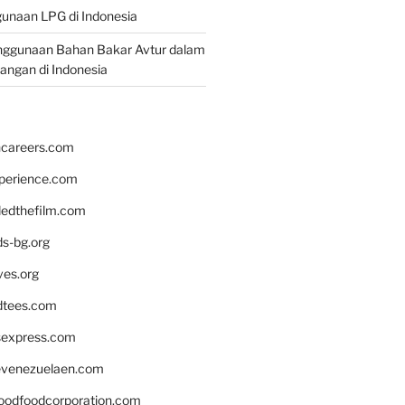
unaan LPG di Indonesia
nggunaan Bahan Bakar Avtur dalam
bangan di Indonesia
hcareers.com
xperience.com
edthefilm.com
ds-bg.org
ves.org
tees.com
rsexpress.com
venezuelaen.com
oodfoodcorporation.com