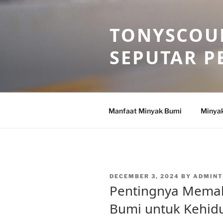
Skip
to
TONYSCOU
content
SEPUTAR P
Manfaat Minyak Bumi
Minya
POSTED
DECEMBER 3, 2024
BY
ADMIN
ON
Pentingnya Mema
Bumi untuk Kehid