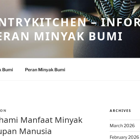
NTRYKITCHEN – INFO
ERAN MINYAK BUMI
k Bumi
Peran Minyak Bumi
ARCHIVES
TON
hami Manfaat Minyak
March 2026
upan Manusia
February 2026