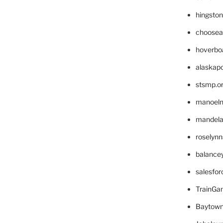
hingsto
choosea
hoverbo
alaskapo
stsmp.o
manoel
mandelae
roselyn
balance
salesfo
TrainG
Baytown