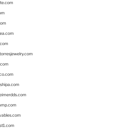
te.com
om
com
ea.com
.com
torresjewelry.com
s.com
ico.com
shipa.com
eimerdds.com
camp.com
ivables.com
st1.com