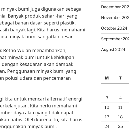
December 20
, minyak bumi juga digunakan sebagai
mia. Banyak produk sehari-hari yang
November 20
gai bahan dasar, seperti plastik,
October 2024
asih banyak lagi. Kita harus memahami
ada minyak bumi sangatlah besar.
September 20
August 2024
Dr. Retno Wulan menambahkan,
at minyak bumi untuk kehidupan
gi dengan kesadaran akan dampak
gan. Penggunaan minyak bumi yang
an polusi udara dan pencemaran
M
T
3
4
i kita untuk mencari alternatif energi
erkelanjutan. Kita perlu memahami
10
11
mber daya alam yang tidak dapat
17
18
kan habis. Oleh karena itu, kita harus
menggunakan minyak bumi.
24
25