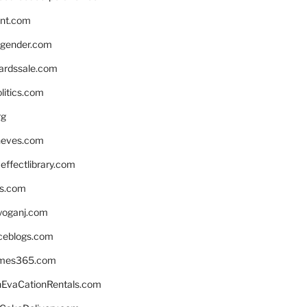
nnt.com
gender.com
ardssale.com
litics.com
rg
neves.com
ffectlibrary.com
ns.com
yoganj.com
rceblogs.com
ames365.com
EvaCationRentals.com