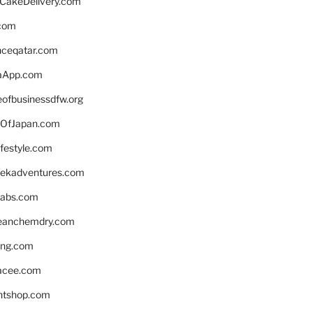
rCakeDelivery.com
.com
enceqatar.com
aApp.com
eofbusinessdfw.org
OfJapan.com
ifestyle.com
eekadventures.com
labs.com
leanchemdry.com
ing.com
acee.com
ntshop.com