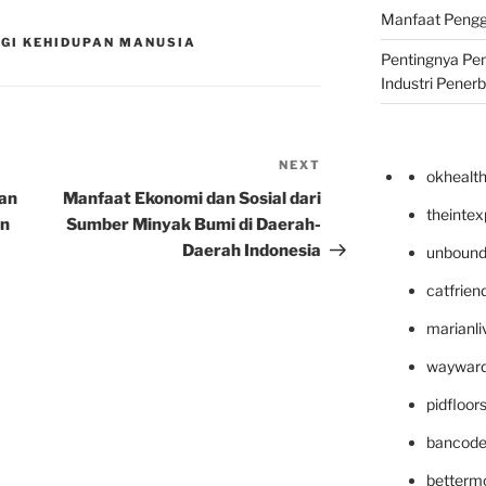
Manfaat Pengg
GI KEHIDUPAN MANUSIA
Pentingnya Pe
Industri Pener
NEXT
Next
okhealt
Post
an
Manfaat Ekonomi dan Sosial dari
theinte
an
Sumber Minyak Bumi di Daerah-
Daerah Indonesia
unbound
catfrien
marianli
wayward
pidfloo
bancode
betterm