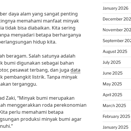
January 2026
er daya alam yang sangat penting
December 20
ntingnya memahami manfaat minyak
tidak bisa diabaikan. Kita sering
November 20
npa menyadari betapa berharganya
September 20
berlangsungan hidup kita.
August 2025
ah beragam. Salah satunya adalah
July 2025
ak bumi digunakan sebagai bahan
tor, pesawat terbang, dan juga
data
June 2025
 pembangkit listrik. Tanpa minyak
 akan terganggu.
May 2025
April 2025
mad Zaki, “Minyak bumi merupakan
elah menggerakkan roda perekonomian
March 2025
 Kita perlu memahami betapa
February 2025
ngsungan produksi minyak bumi agar
nuhi.”
January 2025