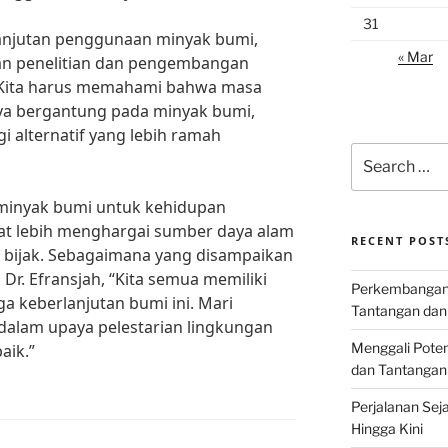
31
anjutan penggunaan minyak bumi,
« Mar
an penelitian dan pengembangan
. Kita harus memahami bahwa masa
nya bergantung pada minyak bumi,
i alternatif yang lebih ramah
Search
for:
inyak bumi untuk kehidupan
pat lebih menghargai sumber daya alam
RECENT POST
bijak. Sebagaimana yang disampaikan
Dr. Efransjah, “Kita semua memiliki
Perkembangan I
 keberlanjutan bumi ini. Mari
Tantangan dan
dalam upaya pelestarian lingkungan
Menggali Poten
aik.”
dan Tantangan
Perjalanan Seja
Hingga Kini