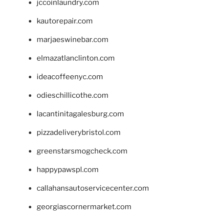
jccoinlaundry.com
kautorepair.com
marjaeswinebar.com
elmazatlanclinton.com
ideacoffeenyc.com
odieschillicothe.com
lacantinitagalesburg.com
pizzadeliverybristol.com
greenstarsmogcheck.com
happypawspl.com
callahansautoservicecenter.com
georgiascornermarket.com