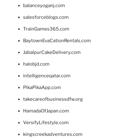
balanceyoganj.com
salesforceblogs.com
TrainGames365.com
BaytownEvaCationRentals.com
JabalpurCakeDelivery.com
halobjd.com
intelligenceqatar.com
PikaPikaApp.com
takecareofbusinessdfw.org
HamadaOfJapan.com
VersifyLifestyle.com
kingscreekadventures.com