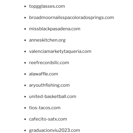
topgglasses.com
broadmoornailsspacoloradosprings.com
missblackpasadena.com
anneskitchen.org
valenciamarketytaqueria.com
reefrecordsllc.com
alawaffle.com
aryouthfishing.com
united-basketball.com
tios-tacos.com
cafecito-satx.com
graduacionviu2023.com