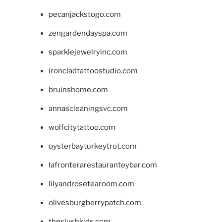
pecanjackstogo.com
zengardendayspa.com
sparklejewelryinc.com
ironcladtattoostudio.com
bruinshome.com
annascleaningsvc.com
wolfcitytattoo.com
oysterbayturkeytrot.com
lafronterarestauranteybar.com
lilyandrosetearoom.com
olivesburgberrypatch.com
theslushkids.com