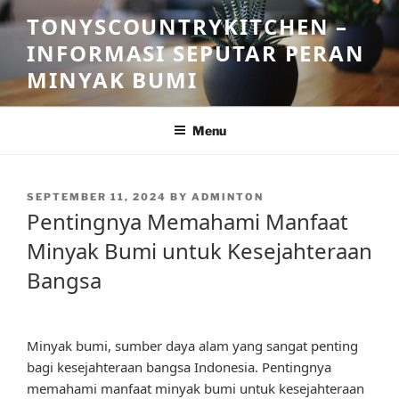
Skip
TONYSCOUNTRYKITCHEN –
to
INFORMASI SEPUTAR PERAN
content
MINYAK BUMI
Menu
POSTED
SEPTEMBER 11, 2024
BY
ADMINTON
ON
Pentingnya Memahami Manfaat
Minyak Bumi untuk Kesejahteraan
Bangsa
Minyak bumi, sumber daya alam yang sangat penting
bagi kesejahteraan bangsa Indonesia. Pentingnya
memahami manfaat minyak bumi untuk kesejahteraan