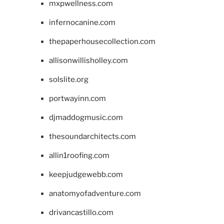
mxpwellness.com
infernocanine.com
thepaperhousecollection.com
allisonwillisholley.com
solslite.org
portwayinn.com
djmaddogmusic.com
thesoundarchitects.com
allin1roofing.com
keepjudgewebb.com
anatomyofadventure.com
drivancastillo.com