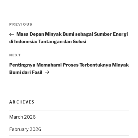
Post
Previous
PREVIOUS
navigation
Post
Masa Depan Minyak Bumi sebagai Sumber Energi
di Indonesia: Tantangan dan Solusi
Next
NEXT
Post
Pentingnya Memahami Proses Terbentuknya Minyak
Bumi dari Fosil
ARCHIVES
March 2026
February 2026