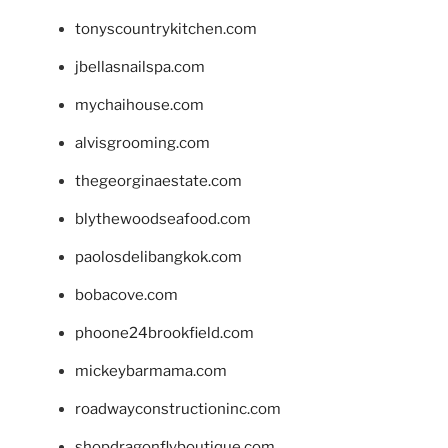
tonyscountrykitchen.com
jbellasnailspa.com
mychaihouse.com
alvisgrooming.com
thegeorginaestate.com
blythewoodseafood.com
paolosdelibangkok.com
bobacove.com
phoone24brookfield.com
mickeybarmama.com
roadwayconstructioninc.com
shopdragonflyboutique.com