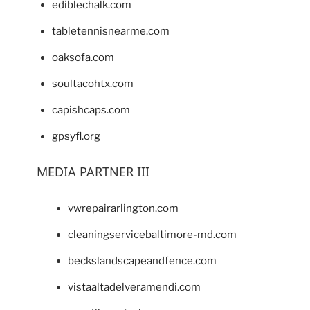
ediblechalk.com
tabletennisnearme.com
oaksofa.com
soultacohtx.com
capishcaps.com
gpsyfl.org
MEDIA PARTNER III
vwrepairarlington.com
cleaningservicebaltimore-md.com
beckslandscapeandfence.com
vistaaltadelveramendi.com