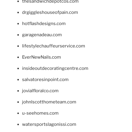
thesandwichdepotcos.com
drgiggleshouseofpain.com
hotflashdesigns.com
garagenadeau.com
lifestylechauffeurservice.com
EverNewNails.com
insideoutdecoratingcentre.com
salvatoresinpoint.com
jovialfloralco.com
johnlscotthometeam.com
u-seehomes.com
watersportslagonissi.com