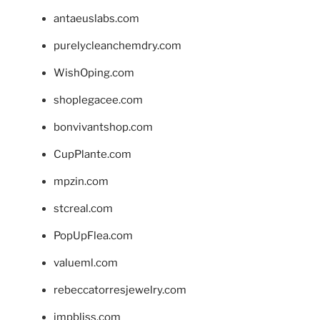
antaeuslabs.com
purelycleanchemdry.com
WishOping.com
shoplegacee.com
bonvivantshop.com
CupPlante.com
mpzin.com
stcreal.com
PopUpFlea.com
valueml.com
rebeccatorresjewelry.com
jmpbliss.com