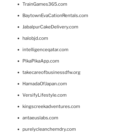
TrainGames365.com
BaytownEvaCationRentals.com
JabalpurCakeDelivery.com
halobjd.com
intelligenceqatar.com
PikaPikaApp.com
takecareofbusinessdfw.org
HamadaOfJapan.com
VersifyLifestyle.com
kingscreekadventures.com
antaeuslabs.com
purelycleanchemdry.com