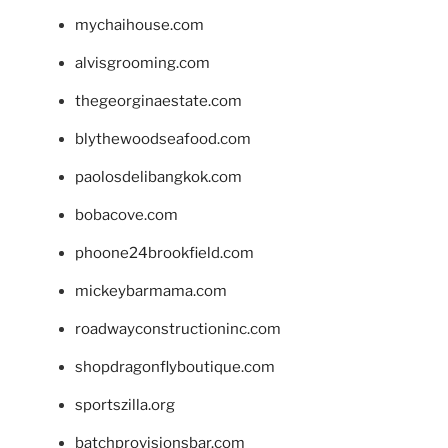
mychaihouse.com
alvisgrooming.com
thegeorginaestate.com
blythewoodseafood.com
paolosdelibangkok.com
bobacove.com
phoone24brookfield.com
mickeybarmama.com
roadwayconstructioninc.com
shopdragonflyboutique.com
sportszilla.org
batchprovisionsbar.com