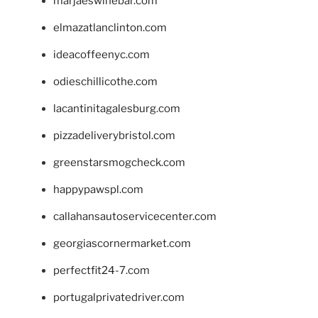
marjaeswinebar.com
elmazatlanclinton.com
ideacoffeenyc.com
odieschillicothe.com
lacantinitagalesburg.com
pizzadeliverybristol.com
greenstarsmogcheck.com
happypawspl.com
callahansautoservicecenter.com
georgiascornermarket.com
perfectfit24-7.com
portugalprivatedriver.com