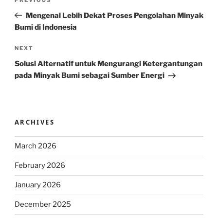
Previous
navigation
Post
Mengenal Lebih Dekat Proses Pengolahan Minyak
Bumi di Indonesia
Next
NEXT
Post
Solusi Alternatif untuk Mengurangi Ketergantungan
pada Minyak Bumi sebagai Sumber Energi
ARCHIVES
March 2026
February 2026
January 2026
December 2025