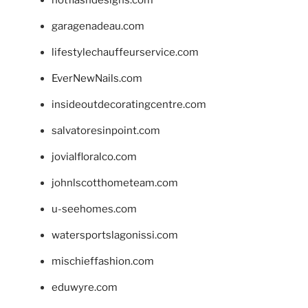
hotflashdesigns.com
garagenadeau.com
lifestylechauffeurservice.com
EverNewNails.com
insideoutdecoratingcentre.com
salvatoresinpoint.com
jovialfloralco.com
johnlscotthometeam.com
u-seehomes.com
watersportslagonissi.com
mischieffashion.com
eduwyre.com