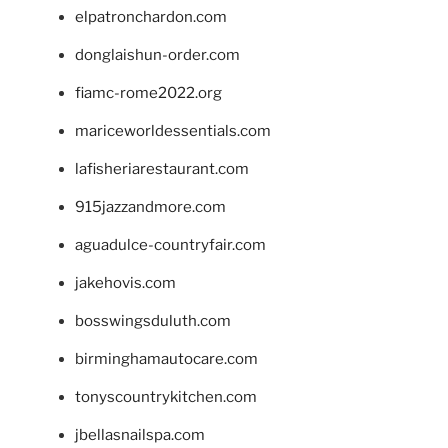
elpatronchardon.com
donglaishun-order.com
fiamc-rome2022.org
mariceworldessentials.com
lafisheriarestaurant.com
915jazzandmore.com
aguadulce-countryfair.com
jakehovis.com
bosswingsduluth.com
birminghamautocare.com
tonyscountrykitchen.com
jbellasnailspa.com