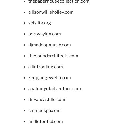
thepaperhousecollection.com
allisonwillisholley.com
solslite.org
portwayinn.com
djmaddogmusic.com
thesoundarchitects.com
allin1roofing.com
keepjudgewebb.com
anatomyofadventure.com
drivancastillo.com
cmmedspa.com
midletontkd.com