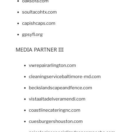
oaksofa.com
soultacohtx.com
capishcaps.com
gpsyfl.org
MEDIA PARTNER III
vwrepairarlington.com
cleaningservicebaltimore-md.com
beckslandscapeandfence.com
vistaaltadelveramendi.com
coastlinecateringnc.com
cuesburgershouston.com