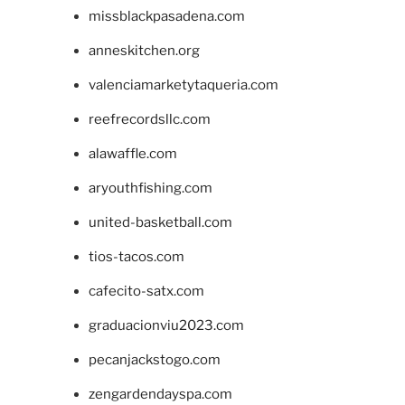
missblackpasadena.com
anneskitchen.org
valenciamarketytaqueria.com
reefrecordsllc.com
alawaffle.com
aryouthfishing.com
united-basketball.com
tios-tacos.com
cafecito-satx.com
graduacionviu2023.com
pecanjackstogo.com
zengardendayspa.com