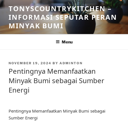
Skip
TONYSCOUNTRYKITCHEN –
to
INFORMASI SEPUTAR PERAN
content
MINYAK BUMI
Menu
POSTED
NOVEMBER 19, 2024
BY
ADMINTON
ON
Pentingnya Memanfaatkan
Minyak Bumi sebagai Sumber
Energi
Pentingnya Memanfaatkan Minyak Bumi sebagai
Sumber Energi