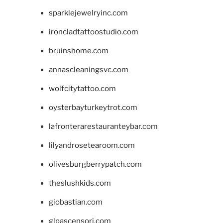
sparklejewelryinc.com
ironcladtattoostudio.com
bruinshome.com
annascleaningsvc.com
wolfcitytattoo.com
oysterbayturkeytrot.com
lafronterarestauranteybar.com
lilyandrosetearoom.com
olivesburgberrypatch.com
theslushkids.com
giobastian.com
glpascensori.com