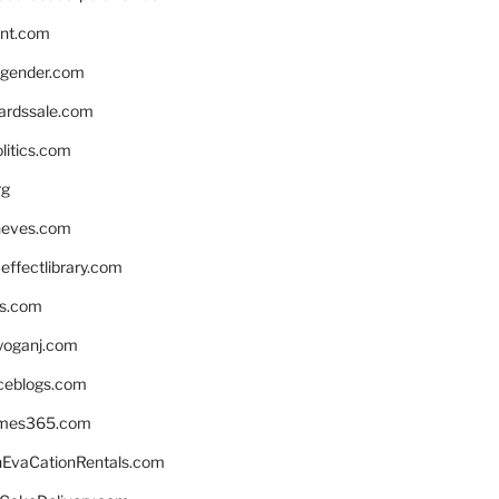
nnt.com
gender.com
ardssale.com
litics.com
rg
neves.com
ffectlibrary.com
ns.com
yoganj.com
rceblogs.com
ames365.com
EvaCationRentals.com