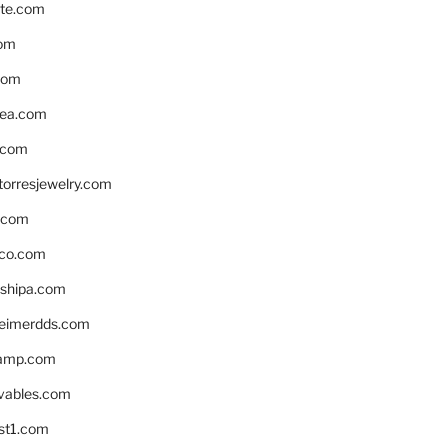
te.com
om
com
ea.com
.com
torresjewelry.com
s.com
ico.com
shipa.com
eimerdds.com
camp.com
ivables.com
st1.com