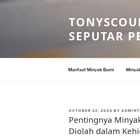
Skip
to
TONYSCOU
content
SEPUTAR P
Manfaat Minyak Bumi
Minya
POSTED
OCTOBER 22, 2024
BY
ADMIN
ON
Pentingnya Minya
Diolah dalam Kehi