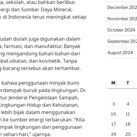
a, sekolah, atau bahkan berlibur.
December 20
ergi dan Sumber Daya Mineral,
di Indonesia terus meningkat setiap
November 20
October 2024
 sudah diolah juga digunakan dalam
September 20
ia, farmasi, dan manufaktur. Banyak
August 2024
yang mengandung bahan-bahan dari
 obat-obatan, dan kosmetik. Tanpa
g-barang tersebut akan terhambat.
at bahwa penggunaan minyak bumi
M
T
erdampak buruk pada lingkungan. Dr.
ektur Jenderal Pengelolaan Sampah,
3
4
Lingkungan Hidup dan Kehutanan,
 lebih bijak dalam menggunakan
10
11
h ke sumber energi terbarukan. “Kita
17
18
mpak lingkungan dari penggunaan
sehari-hari,” ujarnya.
24
25