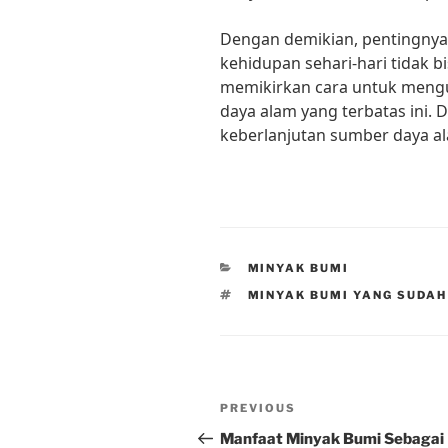
Dengan demikian, pentingnya
kehidupan sehari-hari tidak bi
memikirkan cara untuk meng
daya alam yang terbatas ini. 
keberlanjutan sumber daya a
CATEGORIES
MINYAK BUMI
TAGS
MINYAK BUMI YANG SUDAH
Post
Previous
PREVIOUS
navigation
Post
Manfaat Minyak Bumi Sebagai