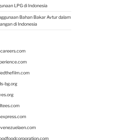
unaan LPG di Indonesia
nggunaan Bahan Bakar Avtur dalam
bangan di Indonesia
hcareers.com
xperience.com
edthefilm.com
ds-bg.org
ves.org
tees.com
rsexpress.com
venezuelaen.com
oodfoodcorporation.com