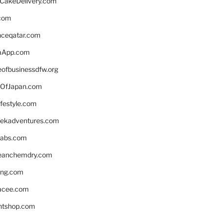
rCakeDelivery.com
.com
enceqatar.com
aApp.com
eofbusinessdfw.org
OfJapan.com
ifestyle.com
eekadventures.com
labs.com
leanchemdry.com
ing.com
acee.com
ntshop.com