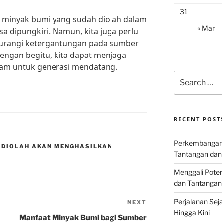
31
 minyak bumi yang sudah diolah dalam
« Mar
sa dipungkiri. Namun, kita juga perlu
urangi ketergantungan pada sumber
Dengan begitu, kita dapat menjaga
lam untuk generasi mendatang.
Search
for:
RECENT POST
Perkembangan I
 DIOLAH AKAN MENGHASILKAN
Tantangan dan
Menggali Poten
dan Tantangan
Perjalanan Seja
NEXT
Next
Hingga Kini
Post
Manfaat Minyak Bumi bagi Sumber