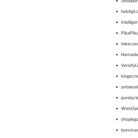
Jabalpu
halobjd
intellig
PikaPik
takecar
Hamada
VersifyL
kingscr
antaeus
purelyc
WishOp
shopleg
bonviva