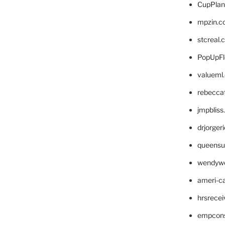
CupPlan
mpzin.c
stcreal.
PopUpFl
valueml
rebecca
jmpblis
drjorger
queensu
wendyw
ameri-
hrsrece
empcon