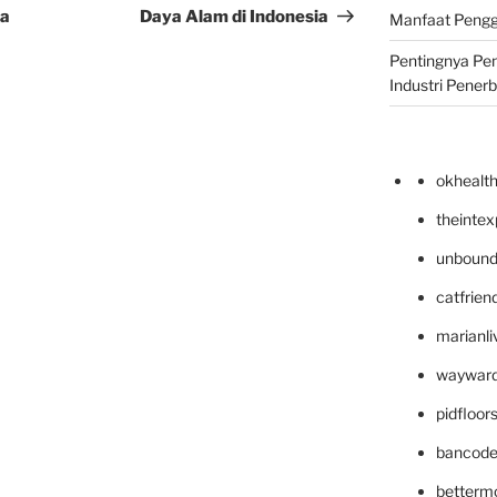
ia
Daya Alam di Indonesia
Manfaat Pengg
Pentingnya Pe
Industri Pener
okhealt
theinte
unbound
catfrien
marianli
wayward
pidfloo
bancode
betterm