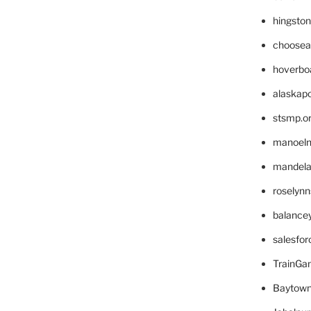
hingsto
choosea
hoverbo
alaskapo
stsmp.o
manoel
mandelae
roselyn
balance
salesfo
TrainG
Baytown