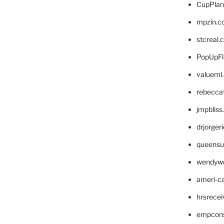
CupPlan
mpzin.c
stcreal.
PopUpFl
valueml
rebecca
jmpblis
drjorger
queensu
wendyw
ameri-
hrsrece
empcon