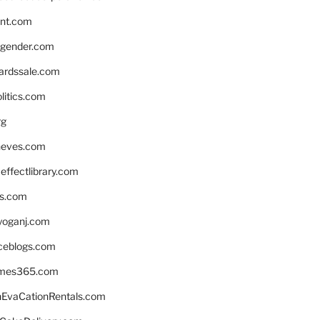
nnt.com
gender.com
ardssale.com
litics.com
rg
neves.com
ffectlibrary.com
ns.com
yoganj.com
rceblogs.com
ames365.com
EvaCationRentals.com