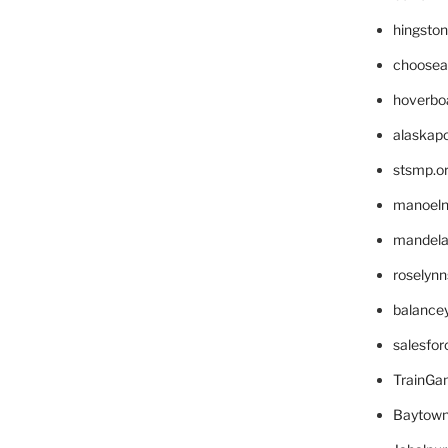
hingsto
choosea
hoverbo
alaskapo
stsmp.o
manoel
mandelae
roselyn
balance
salesfo
TrainG
Baytown