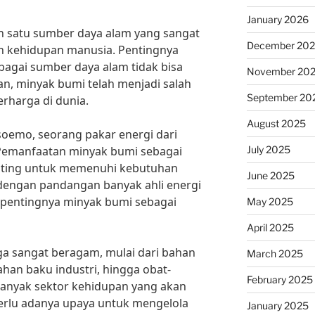
January 2026
 satu sumber daya alam yang sangat
December 20
n kehidupan manusia. Pentingnya
agai sumber daya alam tidak bisa
November 20
kan, minyak bumi telah menjadi salah
September 20
erharga di dunia.
August 2025
oemo, seorang pakar energi dari
July 2025
“Pemanfaatan minyak bumi sebagai
nting untuk memenuhi kebutuhan
June 2025
an dengan pandangan banyak ahli energi
pentingnya minyak bumi sebagai
May 2025
April 2025
a sangat beragam, mulai dari bahan
March 2025
han baku industri, hingga obat-
February 2025
banyak sektor kehidupan yang akan
perlu adanya upaya untuk mengelola
January 2025