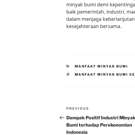
minyak bumi demi kepentinga
baik pemerintah, industri, m
dalam menjaga keberlanjuta
kesejahteraan bersama.
CATEGORIES
MANFAAT MINYAK BUMI
TAGS
MANFAAT MINYAK BUMI S
Post
Previous
PREVIOUS
navigation
Post
Dampak Positif Industri Minya
Bumi terhadap Perekonomian
Indonesia