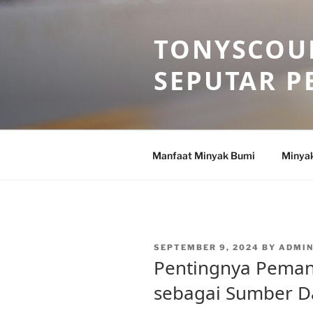
Skip
to
TONYSCOU
content
SEPUTAR P
Manfaat Minyak Bumi
Minya
POSTED
SEPTEMBER 9, 2024
BY
ADMI
ON
Pentingnya Peman
sebagai Sumber D