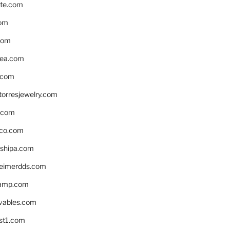
te.com
om
com
ea.com
.com
torresjewelry.com
s.com
ico.com
shipa.com
eimerdds.com
camp.com
ivables.com
st1.com