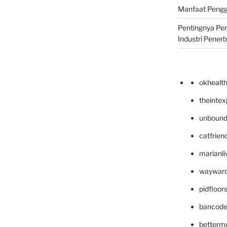
Manfaat Pengg
Pentingnya Pe
Industri Pener
okhealt
theinte
unbound
catfrien
marianli
wayward
pidfloo
bancode
betterm