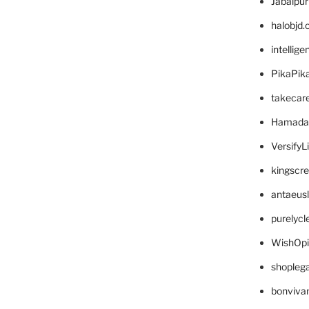
Jabalpu
halobjd
intellig
PikaPik
takecar
Hamada
VersifyL
kingscr
antaeus
purelyc
WishOp
shopleg
bonviva