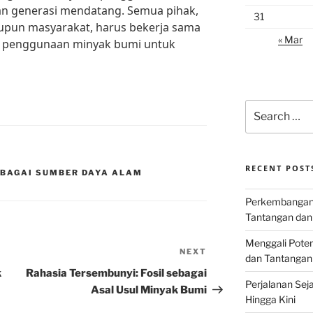
n generasi mendatang. Semua pihak,
31
aupun masyarakat, harus bekerja sama
« Mar
n penggunaan minyak bumi untuk
Search
for:
RECENT POST
EBAGAI SUMBER DAYA ALAM
Perkembangan I
Tantangan dan
Menggali Poten
NEXT
Next
dan Tantangan
Post
k
Rahasia Tersembunyi: Fosil sebagai
Perjalanan Seja
Asal Usul Minyak Bumi
Hingga Kini