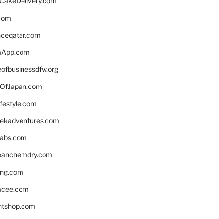
rCakeDelivery.com
.com
enceqatar.com
aApp.com
eofbusinessdfw.org
OfJapan.com
ifestyle.com
eekadventures.com
labs.com
leanchemdry.com
ing.com
acee.com
ntshop.com