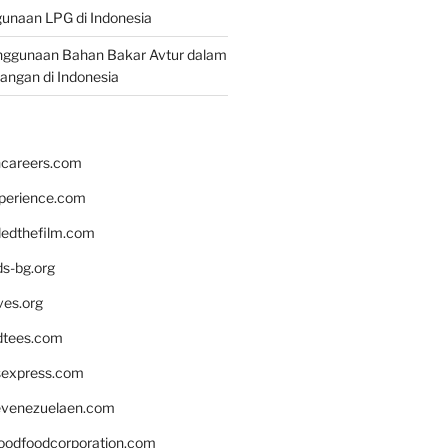
unaan LPG di Indonesia
nggunaan Bahan Bakar Avtur dalam
bangan di Indonesia
hcareers.com
xperience.com
edthefilm.com
ds-bg.org
ves.org
tees.com
rsexpress.com
venezuelaen.com
oodfoodcorporation.com