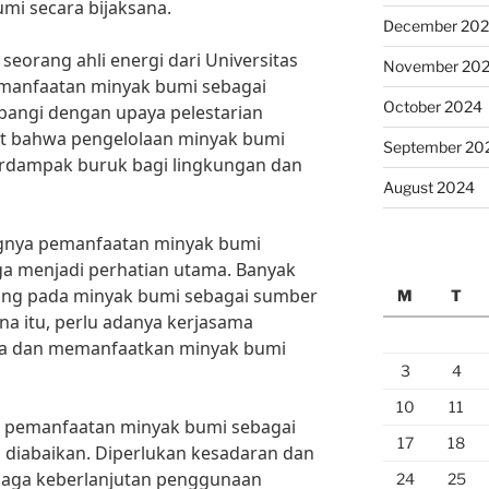
i secara bijaksana.
December 20
 seorang ahli energi dari Universitas
November 20
manfaatan minyak bumi sebagai
October 2024
bangi dengan upaya pelestarian
gat bahwa pengelolaan minyak bumi
September 20
berdampak buruk bagi lingkungan dan
August 2024
ngnya pemanfaatan minyak bumi
ga menjadi perhatian utama. Banyak
ung pada minyak bumi sebagai sumber
M
T
a itu, perlu adanya kerjasama
ola dan memanfaatkan minyak bumi
3
4
10
11
a pemanfaatan minyak bumi sebagai
17
18
 diabaikan. Diperlukan kesadaran dan
jaga keberlanjutan penggunaan
24
25