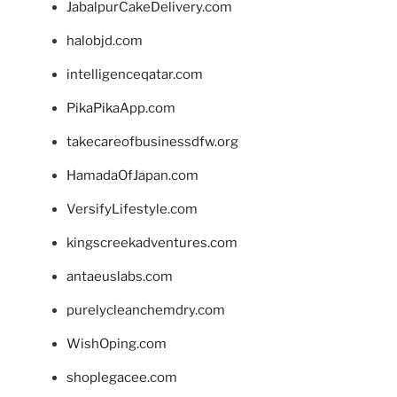
JabalpurCakeDelivery.com
halobjd.com
intelligenceqatar.com
PikaPikaApp.com
takecareofbusinessdfw.org
HamadaOfJapan.com
VersifyLifestyle.com
kingscreekadventures.com
antaeuslabs.com
purelycleanchemdry.com
WishOping.com
shoplegacee.com