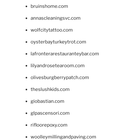
bruinshome.com
annascleaningsvc.com
wolfcitytattoo.com
oysterbayturkeytrot.com
lafronterarestauranteybar.com
lilyandrosetearoom.com
olivesburgberrypatch.com
theslushkids.com
giobastian.com
glpascensori.com
rifloorepoxy.com
woolleymillingandpaving.com