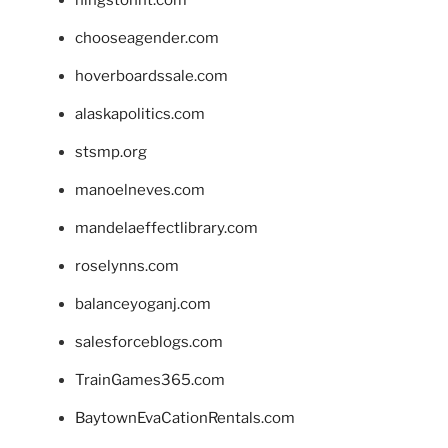
hingstonnt.com
chooseagender.com
hoverboardssale.com
alaskapolitics.com
stsmp.org
manoelneves.com
mandelaeffectlibrary.com
roselynns.com
balanceyoganj.com
salesforceblogs.com
TrainGames365.com
BaytownEvaCationRentals.com