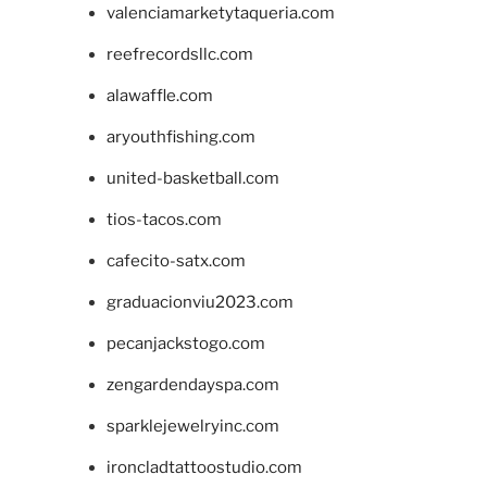
valenciamarketytaqueria.com
reefrecordsllc.com
alawaffle.com
aryouthfishing.com
united-basketball.com
tios-tacos.com
cafecito-satx.com
graduacionviu2023.com
pecanjackstogo.com
zengardendayspa.com
sparklejewelryinc.com
ironcladtattoostudio.com