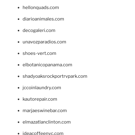
hellonquads.com
diarioanimales.com
decogaleri.com
unavozparadios.com
shoes-vert.com
elbotanicopanama.com
shadyoaksrockportrvpark.com
jccoinlaundry.com
kautorepair.com
marjaeswinebar.com
elmazatlanclinton.com
ideacoffeenyc.com