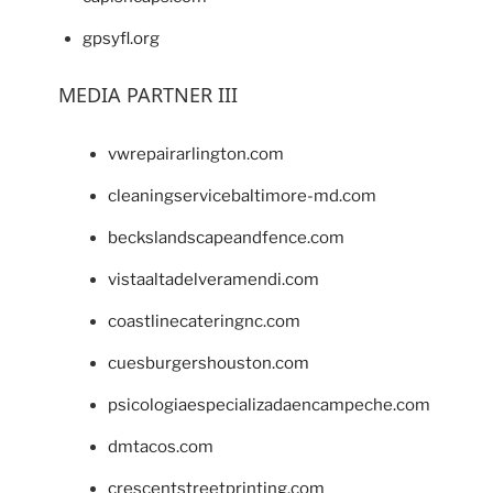
gpsyfl.org
MEDIA PARTNER III
vwrepairarlington.com
cleaningservicebaltimore-md.com
beckslandscapeandfence.com
vistaaltadelveramendi.com
coastlinecateringnc.com
cuesburgershouston.com
psicologiaespecializadaencampeche.com
dmtacos.com
crescentstreetprinting.com