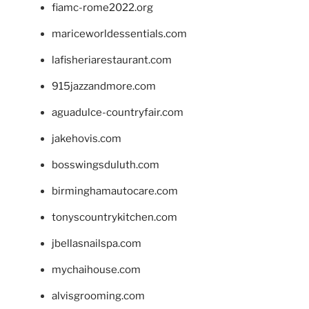
fiamc-rome2022.org
mariceworldessentials.com
lafisheriarestaurant.com
915jazzandmore.com
aguadulce-countryfair.com
jakehovis.com
bosswingsduluth.com
birminghamautocare.com
tonyscountrykitchen.com
jbellasnailspa.com
mychaihouse.com
alvisgrooming.com