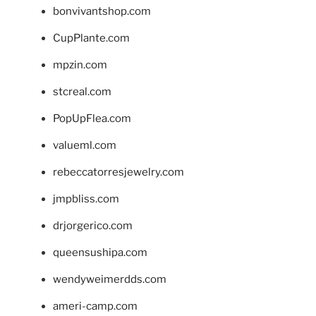
bonvivantshop.com
CupPlante.com
mpzin.com
stcreal.com
PopUpFlea.com
valueml.com
rebeccatorresjewelry.com
jmpbliss.com
drjorgerico.com
queensushipa.com
wendyweimerdds.com
ameri-camp.com