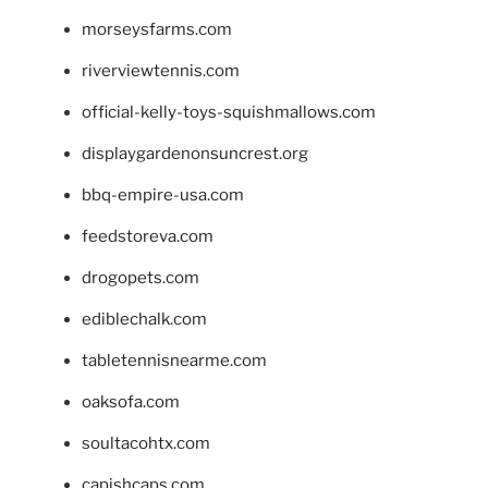
morseysfarms.com
riverviewtennis.com
official-kelly-toys-squishmallows.com
displaygardenonsuncrest.org
bbq-empire-usa.com
feedstoreva.com
drogopets.com
ediblechalk.com
tabletennisnearme.com
oaksofa.com
soultacohtx.com
capishcaps.com