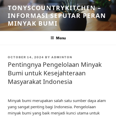
Skip
TONYSCOUNTRYKITCHEN –
to
INFORMASI SEPUTAR PERAN
content
MINYAK BUMI
Menu
POSTED
OCTOBER 14, 2024
BY
ADMINTON
ON
Pentingnya Pengelolaan Minyak
Bumi untuk Kesejahteraan
Masyarakat Indonesia
Minyak bumi merupakan salah satu sumber daya alam
yang sangat penting bagi Indonesia. Pengelolaan
minyak bumi yang baik menjadi kunci utama untuk