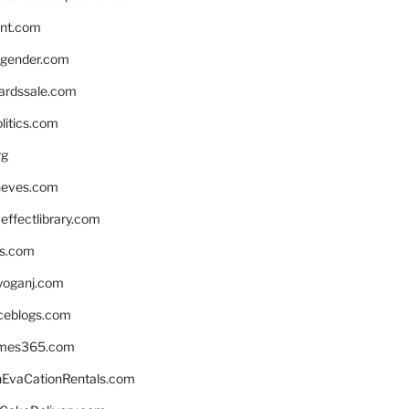
nnt.com
gender.com
ardssale.com
litics.com
rg
neves.com
ffectlibrary.com
ns.com
yoganj.com
rceblogs.com
ames365.com
EvaCationRentals.com