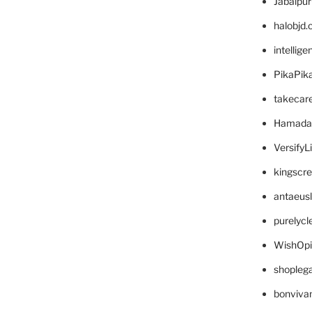
Jabalpu
halobjd
intellig
PikaPik
takecar
Hamada
VersifyL
kingscr
antaeus
purelyc
WishOp
shopleg
bonviva