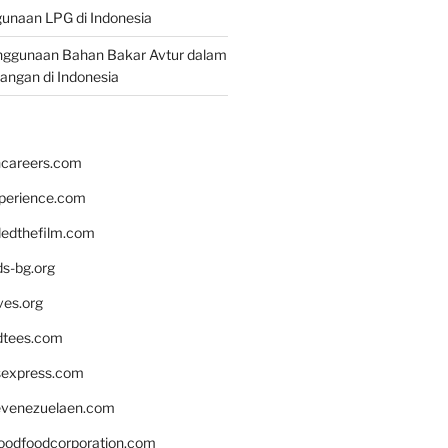
unaan LPG di Indonesia
nggunaan Bahan Bakar Avtur dalam
bangan di Indonesia
hcareers.com
xperience.com
edthefilm.com
ds-bg.org
ves.org
tees.com
rsexpress.com
venezuelaen.com
oodfoodcorporation.com