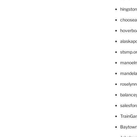
hingsto
choosea
hoverbo
alaskapo
stsmp.o
manoel
mandelae
roselyn
balance
salesfo
TrainG
Baytown