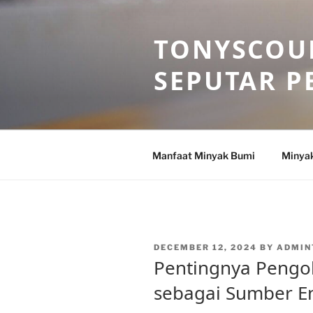
Skip
to
TONYSCOU
content
SEPUTAR P
Manfaat Minyak Bumi
Minya
POSTED
DECEMBER 12, 2024
BY
ADMIN
ON
Pentingnya Pengo
sebagai Sumber E