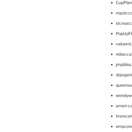
CupPlan
mpzin.c
stcreal.
PopUpFl
valueml
rebecca
jmpblis
drjorger
queensu
wendyw
ameri-
hrsrece
empcon