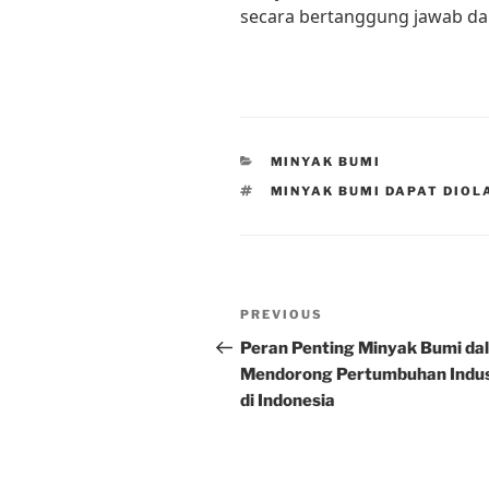
secara bertanggung jawab da
CATEGORIES
MINYAK BUMI
TAGS
MINYAK BUMI DAPAT DIOL
Post
Previous
PREVIOUS
navigation
Post
Peran Penting Minyak Bumi da
Mendorong Pertumbuhan Indus
di Indonesia