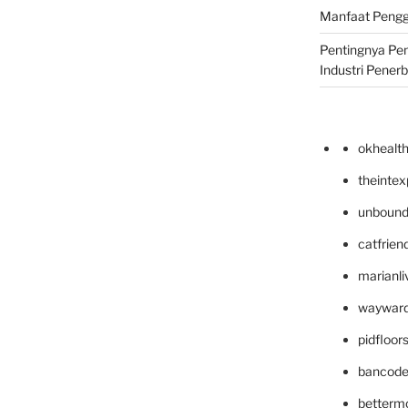
Manfaat Pengg
Pentingnya Pe
Industri Pener
okhealt
theinte
unbound
catfrien
marianli
wayward
pidfloo
bancode
betterm