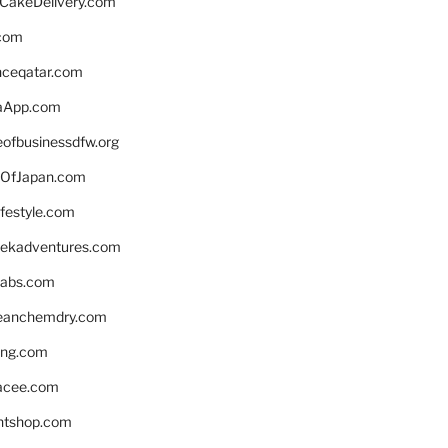
rCakeDelivery.com
.com
enceqatar.com
aApp.com
eofbusinessdfw.org
OfJapan.com
ifestyle.com
eekadventures.com
labs.com
leanchemdry.com
ing.com
acee.com
ntshop.com