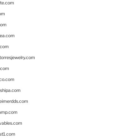
te.com
om
com
ea.com
.com
torresjewelry.com
s.com
ico.com
shipa.com
eimerdds.com
camp.com
ivables.com
st1.com