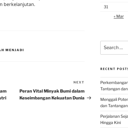
n berkelanjutan.
31
« Mar
Search
for:
AH MENJADI
RECENT POST
Perkembangan I
NEXT
Next
Tantangan dan
Post
lam
Peran Vital Minyak Bumi dalam
tri
Keseimbangan Kekuatan Dunia
Menggali Poten
dan Tantangan
Perjalanan Seja
Hingga Kini