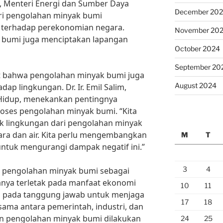
an, Menteri Energi dan Sumber Daya
December 20
tri pengolahan minyak bumi
 terhadap perekonomian negara.
November 20
k bumi juga menciptakan lapangan
October 2024
September 20
t bahwa pengolahan minyak bumi juga
August 2024
ap lingkungan. Dr. Ir. Emil Salim,
Hidup, menekankan pentingnya
oses pengolahan minyak bumi. “Kita
 lingkungan dari pengolahan minyak
ara dan air. Kita perlu mengembangkan
M
T
ntuk mengurangi dampak negatif ini.”
3
4
 pengolahan minyak bumi sebagai
anya terletak pada manfaat ekonomi
10
11
ga pada tanggung jawab untuk menjaga
17
18
sama antara pemerintah, industri, dan
n pengolahan minyak bumi dilakukan
24
25