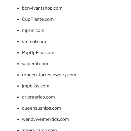
bonvivantshop.com
CupPlante.com
mpzin.com
stcreal.com
PopUpFlea.com
valueml.com
rebeccatorresjewelry.com
jmpbliss.com
drjorgerico.com
queensushipa.com
wendyweimerdds.com
ameri-camp.com