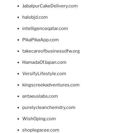
JabalpurCakeDelivery.com
halobjd.com
intelligenceqatar.com
PikaPikaApp.com
takecareofbusinessdfw.org
HamadaOfJapan.com
VersifyLifestyle.com
kingscreekadventures.com
antaeuslabs.com
purelycleanchemdry.com
WishOping.com
shoplegacee.com