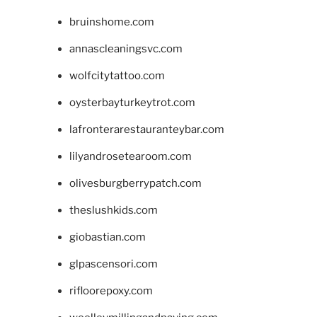
bruinshome.com
annascleaningsvc.com
wolfcitytattoo.com
oysterbayturkeytrot.com
lafronterarestauranteybar.com
lilyandrosetearoom.com
olivesburgberrypatch.com
theslushkids.com
giobastian.com
glpascensori.com
rifloorepoxy.com