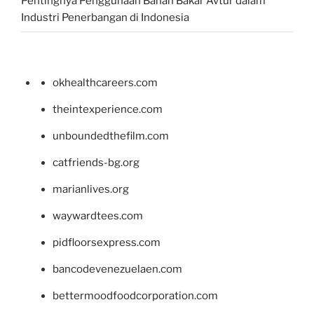
Pentingnya Penggunaan Bahan Bakar Avtur dalam
Industri Penerbangan di Indonesia
okhealthcareers.com
theintexperience.com
unboundedthefilm.com
catfriends-bg.org
marianlives.org
waywardtees.com
pidfloorsexpress.com
bancodevenezuelaen.com
bettermoodfoodcorporation.com