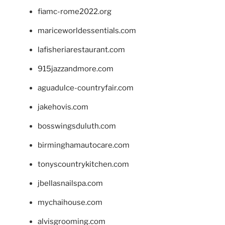
fiamc-rome2022.org
mariceworldessentials.com
lafisheriarestaurant.com
915jazzandmore.com
aguadulce-countryfair.com
jakehovis.com
bosswingsduluth.com
birminghamautocare.com
tonyscountrykitchen.com
jbellasnailspa.com
mychaihouse.com
alvisgrooming.com