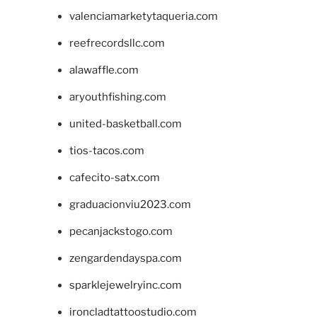
valenciamarketytaqueria.com
reefrecordsllc.com
alawaffle.com
aryouthfishing.com
united-basketball.com
tios-tacos.com
cafecito-satx.com
graduacionviu2023.com
pecanjackstogo.com
zengardendayspa.com
sparklejewelryinc.com
ironcladtattoostudio.com