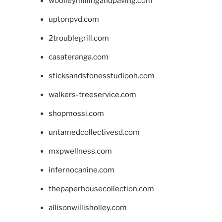
woolleymillingandpaving.com
uptonpvd.com
2troublegrill.com
casateranga.com
sticksandstonesstudiooh.com
walkers-treeservice.com
shopmossi.com
untamedcollectivesd.com
mxpwellness.com
infernocanine.com
thepaperhousecollection.com
allisonwillisholley.com