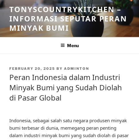
Skip
TONYSCOUNTRYKITCHEN –
to
INFORMASI SEPUTAR PERAN
content
MINYAK BUMI
Menu
POSTED
FEBRUARY 20, 2025
BY
ADMINTON
ON
Peran Indonesia dalam Industri
Minyak Bumi yang Sudah Diolah
di Pasar Global
Indonesia, sebagai salah satu negara produsen minyak
bumi terbesar di dunia, memegang peran penting
dalam industri minyak bumi yang sudah diolah di pasar