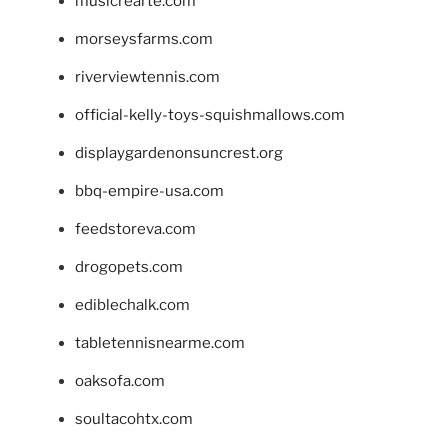
musicrearte.com
morseysfarms.com
riverviewtennis.com
official-kelly-toys-squishmallows.com
displaygardenonsuncrest.org
bbq-empire-usa.com
feedstoreva.com
drogopets.com
ediblechalk.com
tabletennisnearme.com
oaksofa.com
soultacohtx.com