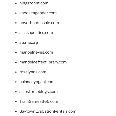
hingstonnt.com
chooseagender.com
hoverboardssale.com
alaskapolitics.com
stsmp.org
manoelneves.com
mandelaeffectlibrary.com
roselynns.com
balanceyoganj.com
salesforceblogs.com
TrainGames365.com
BaytownEvaCationRentals.com