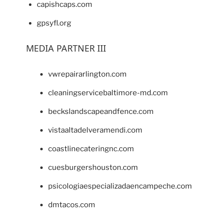
capishcaps.com
gpsyfl.org
MEDIA PARTNER III
vwrepairarlington.com
cleaningservicebaltimore-md.com
beckslandscapeandfence.com
vistaaltadelveramendi.com
coastlinecateringnc.com
cuesburgershouston.com
psicologiaespecializadaencampeche.com
dmtacos.com